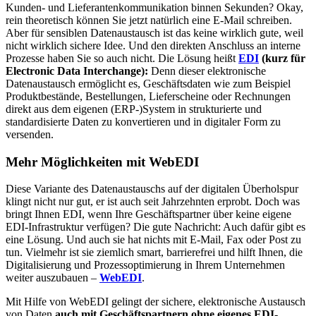
Kunden- und Lieferantenkommunikation binnen Sekunden? Okay,
rein theoretisch können Sie jetzt natürlich eine E-Mail schreiben.
Aber für sensiblen Datenaustausch ist das keine wirklich gute, weil
nicht wirklich sichere Idee. Und den direkten Anschluss an interne
Prozesse haben Sie so auch nicht. Die Lösung heißt
EDI
(kurz für
Electronic Data Interchange):
Denn dieser elektronische
Datenaustausch ermöglicht es, Geschäftsdaten wie zum Beispiel
Produktbestände, Bestellungen, Lieferscheine oder Rechnungen
direkt aus dem eigenen (ERP-)System in strukturierte und
standardisierte Daten zu konvertieren und in digitaler Form zu
versenden.
Mehr Möglichkeiten mit WebEDI
Diese Variante des Datenaustauschs auf der digitalen Überholspur
klingt nicht nur gut, er ist auch seit Jahrzehnten erprobt. Doch was
bringt Ihnen EDI, wenn Ihre Geschäftspartner über keine eigene
EDI-Infrastruktur verfügen? Die gute Nachricht: Auch dafür gibt es
eine Lösung. Und auch sie hat nichts mit E-Mail, Fax oder Post zu
tun. Vielmehr ist sie ziemlich smart, barrierefrei und hilft Ihnen, die
Digitalisierung und Prozessoptimierung in Ihrem Unternehmen
weiter auszubauen –
WebEDI
.
Mit Hilfe von WebEDI gelingt der sichere, elektronische Austausch
von Daten
auch mit Geschäftspartnern ohne eigenes EDI-