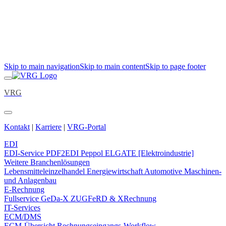
Skip to main navigation
Skip to main content
Skip to page footer
VRG
Kontakt
|
Karriere
|
VRG-Portal
EDI
EDI-Service
PDF2EDI
Peppol
ELGATE [Elektroindustrie]
Weitere Branchenlösungen
Lebensmitteleinzelhandel
Energiewirtschaft
Automotive
Maschinen-
und Anlagenbau
E-Rechnung
Fullservice
GeDa-X
ZUGFeRD & XRechnung
IT-Services
ECM/DMS
ECM-Übersicht
Rechnungseingangs-Workflow