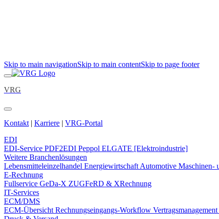
Skip to main navigation
Skip to main content
Skip to page footer
VRG
Kontakt
|
Karriere
|
VRG-Portal
EDI
EDI-Service
PDF2EDI
Peppol
ELGATE [Elektroindustrie]
Weitere Branchenlösungen
Lebensmitteleinzelhandel
Energiewirtschaft
Automotive
Maschinen- 
E-Rechnung
Fullservice
GeDa-X
ZUGFeRD & XRechnung
IT-Services
ECM/DMS
ECM-Übersicht
Rechnungseingangs-Workflow
Vertragsmanagemen
Druck & Versand