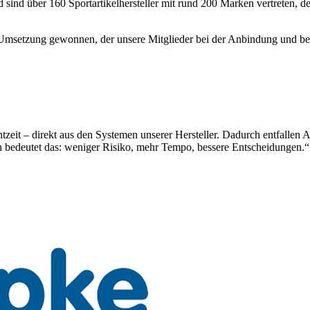
nd über 160 Sportartikelhersteller mit rund 200 Marken vertreten, de
msetzung gewonnen, der unsere Mitglieder bei der Anbindung und bei F
zeit – direkt aus den Systemen unserer Hersteller. Dadurch entfallen 
n bedeutet das: weniger Risiko, mehr Tempo, bessere Entscheidungen.“