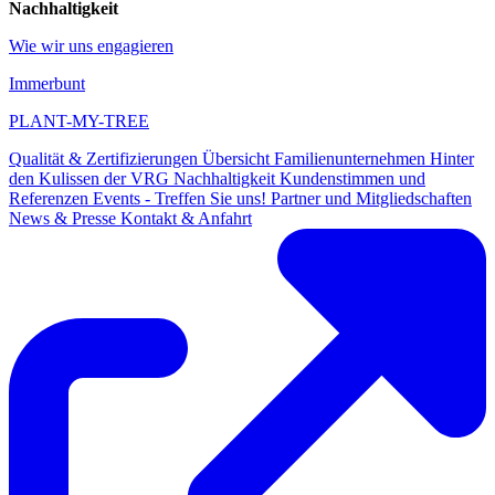
Nachhaltigkeit
Wie wir uns engagieren
Immerbunt
PLANT-MY-TREE
Qualität & Zertifizierungen
Übersicht
Familienunternehmen
Hinter
den Kulissen der VRG
Nachhaltigkeit
Kundenstimmen und
Referenzen
Events - Treffen Sie uns!
Partner und Mitgliedschaften
News & Presse
Kontakt & Anfahrt