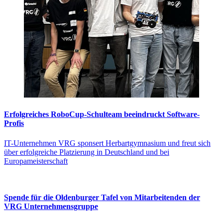
Erfolgreiches RoboCup-Schulteam beeindruckt Software-
Profis
IT-Unternehmen VRG sponsert Herbartgymnasium und freut sich
über erfolgreiche Platzierung in Deutschland und bei
Europameisterschaft
Spende für die Oldenburger Tafel von Mitarbeitenden der
VRG Unternehmensgruppe