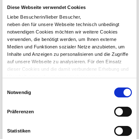
Diese Webseite verwendet Cookies
VRG engagiert als „Sponsor of the day“ bei siegreichen VfL-
Liebe Besucherin/lieber Besucher,
Handball-Frauen
neben den für unsere Webseite technisch unbedingt
notwendigen Cookies möchten wir weitere Cookies
Viele Aktionen – Mitarbeitende stellen Einlauf-Kids
verwenden, die benötigt werden, um Ihnen externe
Medien und Funktionen sozialer Netze anzubieten, um
Inhalte und Anzeigen zu personalisieren und die Zugriffe
auf unsere Webseite zu analysieren. Für den Einsatz
dieser Cookies und die damit verbundene Erhebung und
Verarbeitung auch von personenbezogenen
Informationen über die Verwendung unserer Website
Einwilligungsauswahl
benötigen wir Ihr Einverständnis, das Sie durch Ihre
Notwendig
eigene Auswahl bestimmen können und durch „Auswahl
erlauben“ oder „Cookies zulassen“ erklären. Vollständige
Präferenzen
Informationen zu den von uns eingesetzten bzw.
angebotenen Cookie-Optionen finden Sie unter Punkt 3.4
in unserer Datenschutzerklärung.
Statistiken