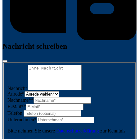
Nachricht schreiben
Nachricht
Anrede
*
Nachname*
*
E-Mail*
*
Telefon
Unternehmen
*
Bitte nehmen Sie unsere
Datenschutzerklärung
zur Kenntnis.