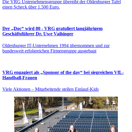
Die VRG Unternehmensgruppe übergibt der Oldenburger Tafel
einen Scheck über 1.500 Euro.
Der „Doc“ wird 80 - VRG gratuliert langjährigem
Geschäftsführer Dr. Uwe Vaihinger
Oldenburger IT-Unternehmen 1994 übernommen und zur
bundesweit erfolgreichen Firmengruppe ausgebaut
VRG engagiert als „Sponsor of the day“ bei siegreichen VfL-
Handball-Frauen
Viele Aktionen – Mitarbeitende stellen Einlauf-Kids