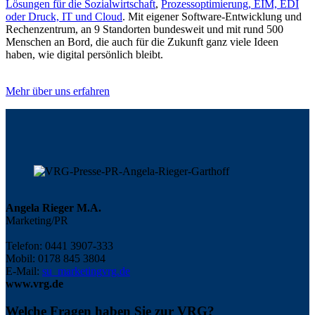
Lösungen für die Sozialwirtschaft
,
Prozessoptimierung, EIM, EDI
oder Druck, IT und Cloud
. Mit eigener Software-Entwicklung und
Rechenzentrum, an 9 Standorten bundesweit und mit rund 500
Menschen an Bord, die auch für die Zukunft ganz viele Ideen
haben, wie digital persönlich bleibt.
Mehr über uns erfahren
Angela Rieger M.A.
Marketing/PR
Telefon: 0441 3907-333
Mobil: 0178 845 3804
E-Mail:
su_marketing
vrg.de
www.vrg.de
Welche Fragen haben Sie zur VRG?