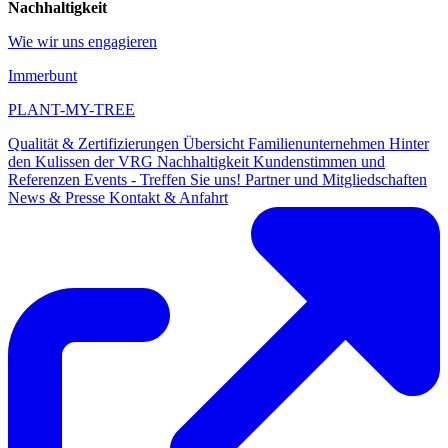
Nachhaltigkeit
Wie wir uns engagieren
Immerbunt
PLANT-MY-TREE
Qualität & Zertifizierungen
Übersicht
Familienunternehmen
Hinter
den Kulissen der VRG
Nachhaltigkeit
Kundenstimmen und
Referenzen
Events - Treffen Sie uns!
Partner und Mitgliedschaften
News & Presse
Kontakt & Anfahrt