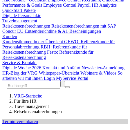
Performance & Goals
Employee Central Payroll
HR Analytics
QuickStart-Pakete
Digitale Personalakte
Travelmanagement
Reisekostenabrechnungen
Reisekostenabrechnungen mit SAP
Concur
EU-Entsenderichtline & A1-Bescheinigungen
Kunden
Kundenstimmen in der Übersicht
GEWO: Referenzkunde für
Personalabrechnung
RBH: Referenzkunde für
Reisekostenabrechnung
Festo: Referenzkunde für
Reisekostenabrechnung
Service & Kontakt
Digitale Woche 2026
Kontakt und Anfahrt
Newsletter-Anmeldung
HR-Blog der VRG
Whitepaper-Übersicht
Webinare & Videos
So
arbeiten wir mit Ihnen
Login MyService-Portal
VRG-Startseite
Für Ihre HR
Travelmanagement
Reisekostenabrechnungen
Termin vereinbaren