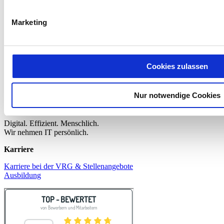
Hinter den Kulissen
Nachhaltigkeit
News & Presse
Marketing
Geschäftsbereiche
Die VRG steht mit viel Erfahrung für digitale Prozesse, Software
und Services:
Cookies zulassen
•
HR-Prozesse und Travelmanagement
•
MICOS für die Sozialwirtschaft
Nur notwendige Cookies
•
Datenaustausch (EDI, E-Rechnung, Druck)
•
Schulungen & Seminare
Digital. Effizient. Menschlich.
Wir nehmen IT persönlich.
Karriere
Karriere bei der VRG & Stellenangebote
Ausbildung