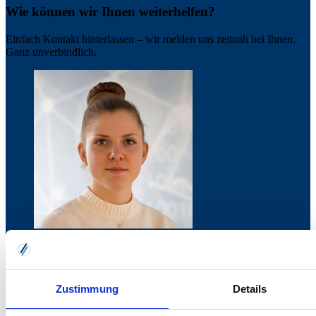
Wie können wir Ihnen weiterhelfen?
Einfach Kontakt hinterlassen – wir melden uns zeitnah bei Ihnen.
Ganz unverbindlich.
Michelle Steinmetz
Marketing Sales Managerin
0151 629 426 34
Zustimmung
Details
michelle.steinmetz
vrg.de