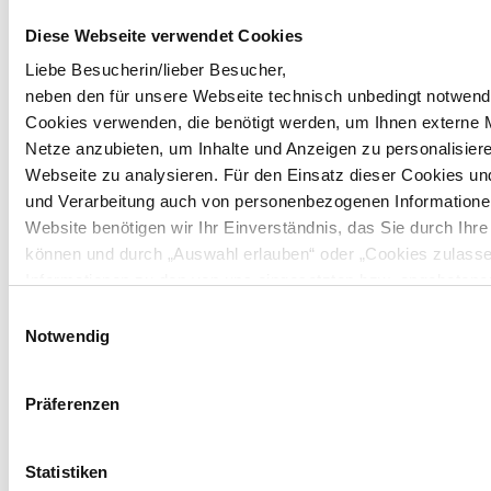
Online-Terminvereinbarung
Diese Webseite verwendet Cookies
(Hinweis: Sie werden zu Microsoft weitergeleitet, beachten Sie bitte
Liebe Besucherin/lieber Besucher,
unsere
Datenschutzerklärung
)
neben den für unsere Webseite technisch unbedingt notwend
Bitte
klicken Sie hier
und akzeptieren Sie die Cookies "Marketing",
Cookies verwenden, die benötigt werden, um Ihnen externe 
um das Kontaktformular zu laden.
Netze anzubieten, um Inhalte und Anzeigen zu personalisiere
Webseite zu analysieren. Für den Einsatz dieser Cookies u
und Verarbeitung auch von personenbezogenen Informatione
Website benötigen wir Ihr Einverständnis, das Sie durch Ih
können und durch „Auswahl erlauben“ oder „Cookies zulassen
Informationen zu den von uns eingesetzten bzw. angebotene
unter Punkt 3.4 in unserer Datenschutzerklärung.
Einwilligungsauswahl
Notwendig
Unternehmen
Hinweis zur Datenübermittlung in die USA: Indem Sie die jew
VRG GmbH
willigen Sie zugleich gem. Art. 49 Abs. 1 S. 1 lit. a) DSGVO
Mittelkamp 110-118
Präferenzen
Verwenden des jeweiligen Cookies entstehenden personenb
26125 Oldenburg
Kontakt & Anfahrt
in die USA übermittelt und verarbeitet werden. Nähere Info
Datenschutzerklärung für diese Website.
Statistiken
Das macht uns aus