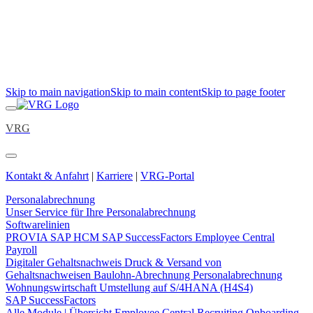
Skip to main navigation
Skip to main content
Skip to page footer
VRG
Kontakt & Anfahrt
|
Karriere
|
VRG-Portal
Personalabrechnung
Unser Service für Ihre Personalabrechnung
Softwarelinien
PROVIA
SAP HCM
SAP SuccessFactors Employee Central
Payroll
Digitaler Gehaltsnachweis
Druck & Versand von
Gehaltsnachweisen
Baulohn-Abrechnung
Personalabrechnung
Wohnungswirtschaft
Umstellung auf S/4HANA (H4S4)
SAP SuccessFactors
Alle Module | Übersicht
Employee Central
Recruiting
Onboarding