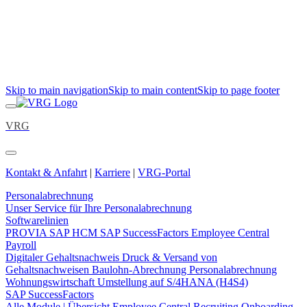
Skip to main navigation
Skip to main content
Skip to page footer
VRG
Kontakt & Anfahrt
|
Karriere
|
VRG-Portal
Personalabrechnung
Unser Service für Ihre Personalabrechnung
Softwarelinien
PROVIA
SAP HCM
SAP SuccessFactors Employee Central
Payroll
Digitaler Gehaltsnachweis
Druck & Versand von
Gehaltsnachweisen
Baulohn-Abrechnung
Personalabrechnung
Wohnungswirtschaft
Umstellung auf S/4HANA (H4S4)
SAP SuccessFactors
Alle Module | Übersicht
Employee Central
Recruiting
Onboarding