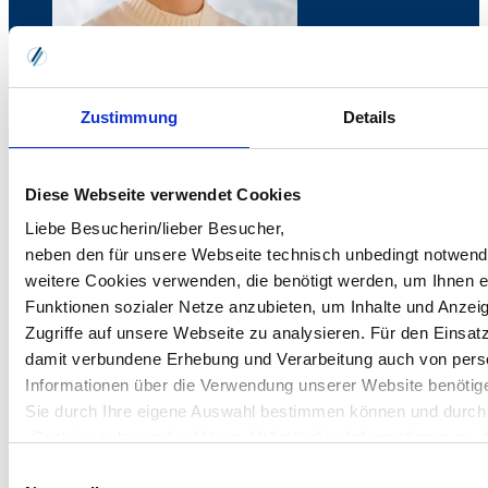
Michelle Steinmetz
Marketing Sales Managerin
Zustimmung
Details
0151 629 426 34
michelle.steinmetz
vrg.de
Diese Webseite verwendet Cookies
Online-Terminvereinbarung
Liebe Besucherin/lieber Besucher,
(Hinweis: Sie werden zu Microsoft weitergeleitet,beachten Sie bitte
neben den für unsere Webseite technisch unbedingt notwen
unsere
Datenschutzerklärung
)
weitere Cookies verwenden, die benötigt werden, um Ihnen 
Funktionen sozialer Netze anzubieten, um Inhalte und Anzeig
Zugriffe auf unsere Webseite zu analysieren. Für den Einsat
damit verbundene Erhebung und Verarbeitung auch von pe
Unternehmen
Informationen über die Verwendung unserer Website benötige
Sie durch Ihre eigene Auswahl bestimmen können und durch
VRG GmbH
„Cookies zulassen“ erklären. Vollständige Informationen zu 
Mittelkamp 110-118
26125 Oldenburg
angebotenen Cookie-Optionen finden Sie unter Punkt 3.4 in
Einwilligungsauswahl
Kontakt & Anfahrt