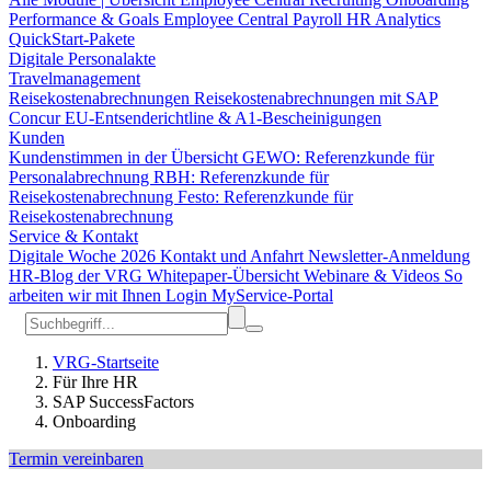
Performance & Goals
Employee Central Payroll
HR Analytics
QuickStart-Pakete
Digitale Personalakte
Travelmanagement
Reisekostenabrechnungen
Reisekostenabrechnungen mit SAP
Concur
EU-Entsenderichtline & A1-Bescheinigungen
Kunden
Kundenstimmen in der Übersicht
GEWO: Referenzkunde für
Personalabrechnung
RBH: Referenzkunde für
Reisekostenabrechnung
Festo: Referenzkunde für
Reisekostenabrechnung
Service & Kontakt
Digitale Woche 2026
Kontakt und Anfahrt
Newsletter-Anmeldung
HR-Blog der VRG
Whitepaper-Übersicht
Webinare & Videos
So
arbeiten wir mit Ihnen
Login MyService-Portal
VRG-Startseite
Für Ihre HR
SAP SuccessFactors
Onboarding
Termin vereinbaren