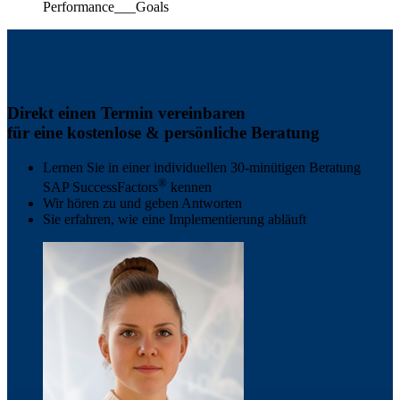
Direkt einen Termin vereinbaren
für eine kostenlose & persönliche Beratung
Lernen Sie in einer individuellen 30-minütigen Beratung
®
SAP SuccessFactors
kennen
Wir hören zu und geben Antworten
Sie erfahren, wie eine Implementierung abläuft