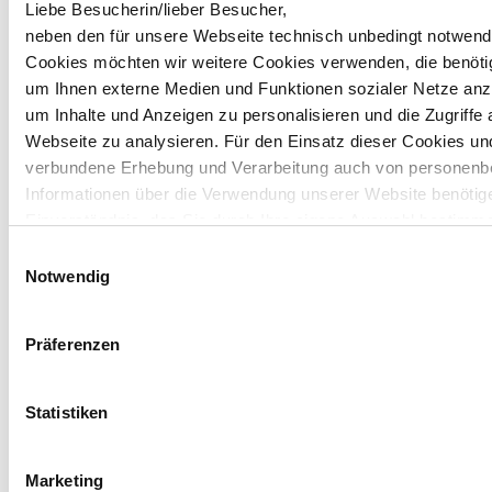
Liebe Besucherin/lieber Besucher,
neben den für unsere Webseite technisch unbedingt notwend
Cookies möchten wir weitere Cookies verwenden, die benöti
um Ihnen externe Medien und Funktionen sozialer Netze anz
um Inhalte und Anzeigen zu personalisieren und die Zugriffe 
Webseite zu analysieren. Für den Einsatz dieser Cookies un
verbundene Erhebung und Verarbeitung auch von personen
Informationen über die Verwendung unserer Website benötige
Einverständnis, das Sie durch Ihre eigene Auswahl bestimm
und durch „Auswahl erlauben“ oder „Cookies zulassen“
Einwilligungsauswahl
erklären. Vollständige Informationen zu den von uns eingese
Notwendig
angebotenen Cookie-Optionen finden Sie unter Punkt 3.4 in
unserer Datenschutzerklärung.
Neugierig geworden?
Präferenzen
Bitte
akzeptieren Sie die Cookies "Marketing",
um diese Videos
Hinweis zur Datenübermittlung in die USA: Indem Sie die jew
anzusehen.
Cookies akzeptieren, willigen Sie zugleich gem. Art. 49 Abs. 1 
Statistiken
a) DSGVO ein, dass durch das Setzen und Verwenden des j
Cookies entstehenden personenbezogenen Daten möglicherw
Marketing
die USA übermittelt und verarbeitet werden. Nähere Informat