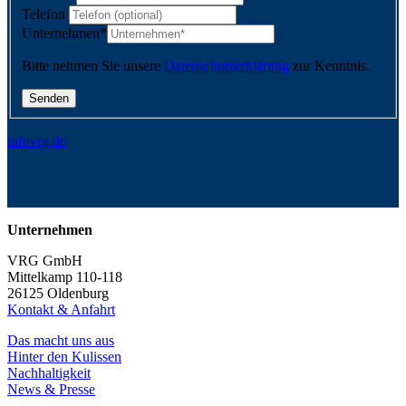
Telefon
Unternehmen
*
Bitte nehmen Sie unsere
Datenschutzerklärung
zur Kenntnis.
info
vrg.de
Unternehmen
VRG GmbH
Mittelkamp 110-118
26125 Oldenburg
Kontakt & Anfahrt
Das macht uns aus
Hinter den Kulissen
Nachhaltigkeit
News & Presse