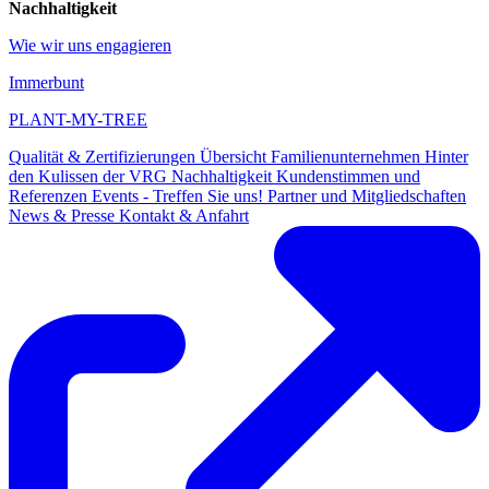
Nachhaltigkeit
Wie wir uns engagieren
Immerbunt
PLANT-MY-TREE
Qualität & Zertifizierungen
Übersicht
Familienunternehmen
Hinter
den Kulissen der VRG
Nachhaltigkeit
Kundenstimmen und
Referenzen
Events - Treffen Sie uns!
Partner und Mitgliedschaften
News & Presse
Kontakt & Anfahrt