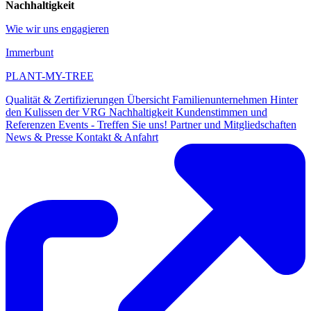
Nachhaltigkeit
Wie wir uns engagieren
Immerbunt
PLANT-MY-TREE
Qualität & Zertifizierungen
Übersicht
Familienunternehmen
Hinter
den Kulissen der VRG
Nachhaltigkeit
Kundenstimmen und
Referenzen
Events - Treffen Sie uns!
Partner und Mitgliedschaften
News & Presse
Kontakt & Anfahrt