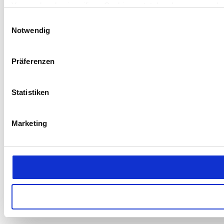
Verwenden des jeweiligen Cookies entstehenden personenbez
Datenschutzerklärung für diese Website.
Einwilligungsauswahl
Notwendig
Präferenzen
Statistiken
Marketing