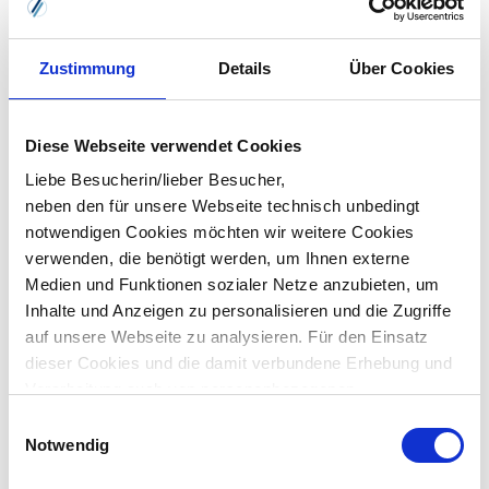
Zustimmung
Details
Über Cookies
Diese Webseite verwendet Cookies
Liebe Besucherin/lieber Besucher,
neben den für unsere Webseite technisch unbedingt
notwendigen Cookies möchten wir weitere Cookies
verwenden, die benötigt werden, um Ihnen externe
Medien und Funktionen sozialer Netze anzubieten, um
Inhalte und Anzeigen zu personalisieren und die Zugriffe
auf unsere Webseite zu analysieren. Für den Einsatz
Inhouse-Schulung anfragen
dieser Cookies und die damit verbundene Erhebung und
Verarbeitung auch von personenbezogenen
Informationen über die Verwendung unserer Website
Einwilligungsauswahl
benötigen wir Ihr Einverständnis, das Sie durch Ihre
Notwendig
eigene Auswahl bestimmen können und durch „Auswahl