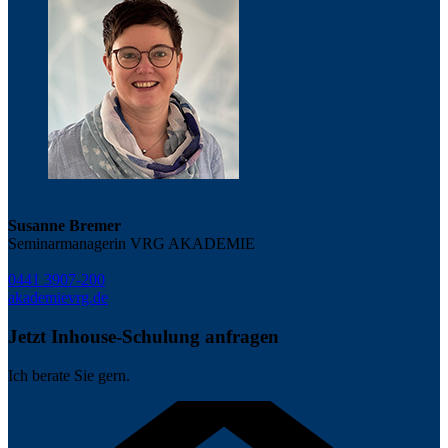
Susanne Bremer
Seminarmanagerin VRG AKADEMIE
0441 3907-200
akademie
vrg.de
Jetzt Inhouse-Schulung anfragen
Ich berate Sie gern.