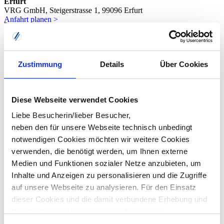
Erfurt
VRG GmbH, Steigerstrasse 1, 99096 Erfurt
Anfahrt planen >
0361 26 25 469-0
Dresden
VRG GmbH, Fetscherplatz 2a, 01307 Dresden
Anfahrt planen >
Zustimmung
Details
Über Cookies
0351 850 711-0
Langen
VRG GmbH, Monzastraße 4, 63225 Langen
Diese Webseite verwendet Cookies
Anfahrt planen >
Liebe Besucherin/lieber Besucher,
06103 80483-0
neben den für unsere Webseite technisch unbedingt
Böblingen / Stuttgart
notwendigen Cookies möchten wir weitere Cookies
VRG GmbH, Konrad-Zuse-Straße 98, 71034 Böblingen
Anfahrt planen >
verwenden, die benötigt werden, um Ihnen externe
07031 20924 99
Medien und Funktionen sozialer Netze anzubieten, um
Inhalte und Anzeigen zu personalisieren und die Zugriffe
München
VRG GmbH, Einsteinring 28, 85609 Aschheim-Dornach
auf unsere Webseite zu analysieren. Für den Einsatz
Anfahrt planen >
dieser Cookies und die damit verbundene Erhebung und
089 99 72 76-0
Verarbeitung auch von personenbezogenen
Unternehmen
Informationen über die Verwendung unserer Website