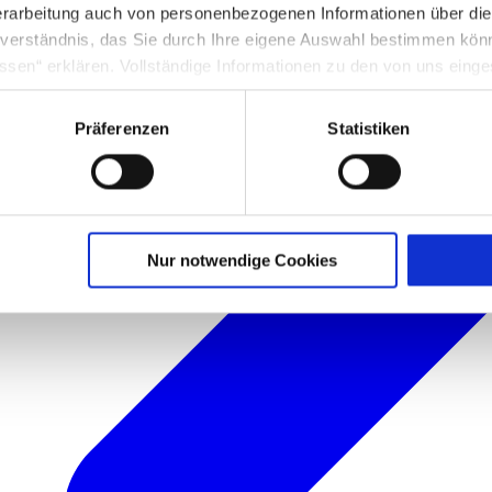
rarbeitung auch von personenbezogenen Informationen über di
inverständnis, das Sie durch Ihre eigene Auswahl bestimmen kö
ssen“ erklären. Vollständige Informationen zu den von uns eing
nter Punkt 3.4 in unserer Datenschutzerklärung.
Präferenzen
Statistiken
g in die USA: Indem Sie die jeweiligen Cookies akzeptieren, will
O ein, dass durch das Setzen und Verwenden des jeweiligen Coo
licherweise in die USA übermittelt und verarbeitet werden. Nä
schutzerklärung für diese Website.
Nur notwendige Cookies