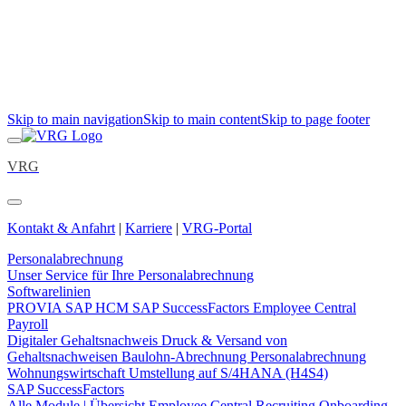
Skip to main navigation
Skip to main content
Skip to page footer
VRG
Kontakt & Anfahrt
|
Karriere
|
VRG-Portal
Personalabrechnung
Unser Service für Ihre Personalabrechnung
Softwarelinien
PROVIA
SAP HCM
SAP SuccessFactors Employee Central
Payroll
Digitaler Gehaltsnachweis
Druck & Versand von
Gehaltsnachweisen
Baulohn-Abrechnung
Personalabrechnung
Wohnungswirtschaft
Umstellung auf S/4HANA (H4S4)
SAP SuccessFactors
Alle Module | Übersicht
Employee Central
Recruiting
Onboarding