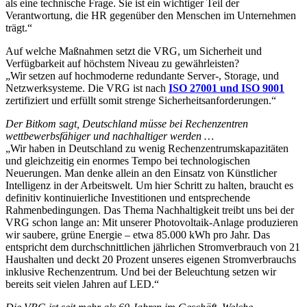
als eine technische Frage. Sie ist ein wichtiger Teil der
Verantwortung, die HR gegenüber den Menschen im Unternehmen
trägt.“
Auf welche Maßnahmen setzt die VRG, um Sicherheit und
Verfügbarkeit auf höchstem Niveau zu gewährleisten?
„Wir setzen auf hochmoderne redundante Server-, Storage, und
Netzwerksysteme. Die VRG ist nach
ISO 27001 und ISO 9001
zertifiziert und erfüllt somit strenge Sicherheitsanforderungen.“
Der Bitkom sagt, Deutschland müsse bei Rechenzentren
wettbewerbsfähiger und nachhaltiger werden …
„Wir haben in Deutschland zu wenig Rechenzentrumskapazitäten
und gleichzeitig ein enormes Tempo bei technologischen
Neuerungen. Man denke allein an den Einsatz von Künstlicher
Intelligenz in der Arbeitswelt. Um hier Schritt zu halten, braucht es
definitiv kontinuierliche Investitionen und entsprechende
Rahmenbedingungen. Das Thema Nachhaltigkeit treibt uns bei der
VRG schon lange an: Mit unserer Photovoltaik-Anlage produzieren
wir saubere, grüne Energie – etwa 85.000 kWh pro Jahr. Das
entspricht dem durchschnittlichen jährlichen Stromverbrauch von 21
Haushalten und deckt 20 Prozent unseres eigenen Stromverbrauchs
inklusive Rechenzentrum. Und bei der Beleuchtung setzen wir
bereits seit vielen Jahren auf LED.“