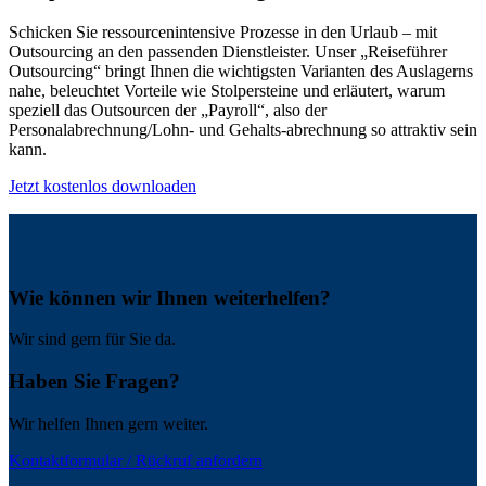
Schicken Sie ressourcenintensive Prozesse in den Urlaub – mit
Outsourcing an den passenden Dienstleister. Unser „Reiseführer
Outsourcing“ bringt Ihnen die wichtigsten Varianten des Auslagerns
nahe, beleuchtet Vorteile wie Stolpersteine und erläutert, warum
speziell das Outsourcen der „Payroll“, also der
Personalabrechnung/Lohn- und Gehalts-abrechnung so attraktiv sein
kann.
Jetzt kostenlos downloaden
Wie können wir Ihnen weiterhelfen?
Wir sind gern für Sie da.
Haben Sie Fragen?
Wir helfen Ihnen gern weiter.
Kontaktformular / Rückruf anfordern