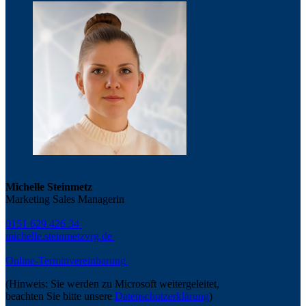
Michelle Steinmetz
Marketing Sales Managerin
0151 629 426 34
michelle.steinmetz
vrg.de
Online-Terminvereinbarung
(Hinweis: Sie werden zu Microsoft weitergeleitet,
beachten Sie bitte unsere
Datenschutzerklärung
)