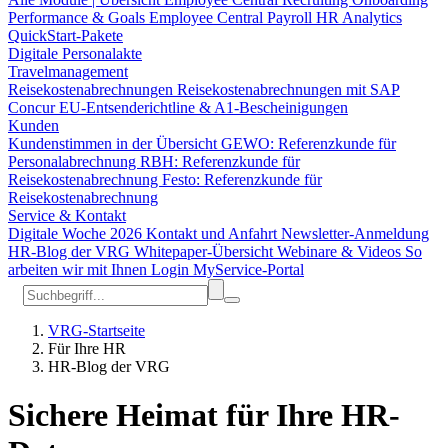
Performance & Goals
Employee Central Payroll
HR Analytics
QuickStart-Pakete
Digitale Personalakte
Travelmanagement
Reisekostenabrechnungen
Reisekostenabrechnungen mit SAP
Concur
EU-Entsenderichtline & A1-Bescheinigungen
Kunden
Kundenstimmen in der Übersicht
GEWO: Referenzkunde für
Personalabrechnung
RBH: Referenzkunde für
Reisekostenabrechnung
Festo: Referenzkunde für
Reisekostenabrechnung
Service & Kontakt
Digitale Woche 2026
Kontakt und Anfahrt
Newsletter-Anmeldung
HR-Blog der VRG
Whitepaper-Übersicht
Webinare & Videos
So
arbeiten wir mit Ihnen
Login MyService-Portal
VRG-Startseite
Für Ihre HR
HR-Blog der VRG
Sichere Heimat für Ihre HR-