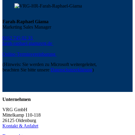
Farah-Raphael Giama
Marketing Sales Manager
0162 745 02 33
farah-raphael.giama
vrg.de
Online-Terminvereinbarung
(Hinweis: Sie werden zu Microsoft weitergeleitet,
beachten Sie bitte unsere
Datenschutzerklärung
)
Unternehmen
VRG GmbH
Mittelkamp 110-118
26125 Oldenburg
Kontakt & Anfahrt