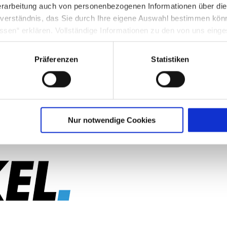
rarbeitung auch von personenbezogenen Informationen über di
inverständnis, das Sie durch Ihre eigene Auswahl bestimmen kö
ssen“ erklären. Vollständige Informationen zu den von uns eing
nter Punkt 3.4 in unserer Datenschutzerklärung.
Präferenzen
Statistiken
g in die USA: Indem Sie die jeweiligen Cookies akzeptieren, will
O ein, dass durch das Setzen und Verwenden des jeweiligen Coo
licherweise in die USA übermittelt und verarbeitet werden. Nä
schutzerklärung für diese Website.
Nur notwendige Cookies