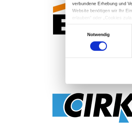
verbundene Erhebung und Ve
Website benötigen wir Ihr E
erlauben“ oder „Cookies zula
Cookie-Optionen finden Sie u
Einwilligungsauswahl
Notwendig
Hinweis zur Datenübermittlun
49 Abs. 1 S. 1 lit. a) DSGV
personenbezogenen Daten mög
entnehmen Sie unserer Daten