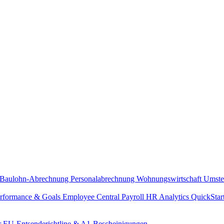
Baulohn-Abrechnung
Personalabrechnung Wohnungswirtschaft
Umste
rformance & Goals
Employee Central Payroll
HR Analytics
QuickStar
r
EU-Entsenderichtline & A1-Bescheinigungen