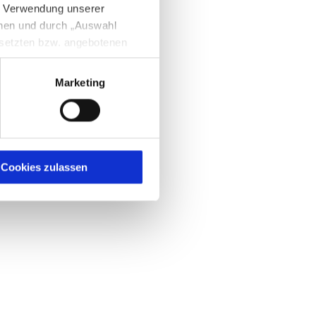
e Verwendung unserer
nnen und durch „Auswahl
esetzten bzw. angebotenen
Marketing
igen Sie zugleich gem. Art.
kies entstehenden
here Informationen
Cookies zulassen