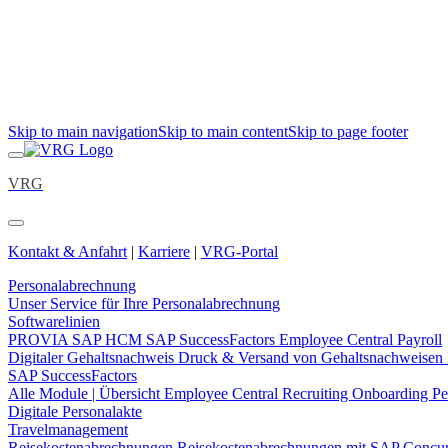
Skip to main navigation
Skip to main content
Skip to page footer
VRG
Kontakt & Anfahrt
|
Karriere
|
VRG-Portal
Personalabrechnung
Unser Service für Ihre Personalabrechnung
Softwarelinien
PROVIA
SAP HCM
SAP SuccessFactors Employee Central Payroll
Digitaler Gehaltsnachweis
Druck & Versand von Gehaltsnachweisen
SAP SuccessFactors
Alle Module | Übersicht
Employee Central
Recruiting
Onboarding
Pe
Digitale Personalakte
Travelmanagement
Reisekostenabrechnungen
Reisekostenabrechnungen mit SAP Concu