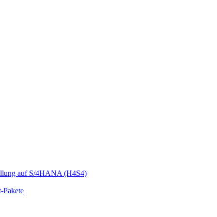
llung auf S/4HANA (H4S4)
t-Pakete