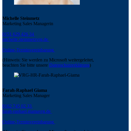
Michelle Steinmetz
Marketing Sales Managerin
0151 629 426 34
michelle.steinmetz
vrg.de
Online-Terminvereinbarung
(Hinweis: Sie werden zu Microsoft weitergeleitet,
beachten Sie bitte unsere
Datenschutzerklärung
)
Farah-Raphael Giama
Marketing Sales Manager
0162 745 02 33
farah-raphael.giama
vrg.de
Online-Terminvereinbarung