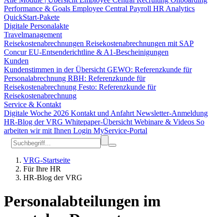
Performance & Goals
Employee Central Payroll
HR Analytics
QuickStart-Pakete
Digitale Personalakte
Travelmanagement
Reisekostenabrechnungen
Reisekostenabrechnungen mit SAP
Concur
EU-Entsenderichtline & A1-Bescheinigungen
Kunden
Kundenstimmen in der Übersicht
GEWO: Referenzkunde für
Personalabrechnung
RBH: Referenzkunde für
Reisekostenabrechnung
Festo: Referenzkunde für
Reisekostenabrechnung
Service & Kontakt
Digitale Woche 2026
Kontakt und Anfahrt
Newsletter-Anmeldung
HR-Blog der VRG
Whitepaper-Übersicht
Webinare & Videos
So
arbeiten wir mit Ihnen
Login MyService-Portal
VRG-Startseite
Für Ihre HR
HR-Blog der VRG
Personalabteilungen im