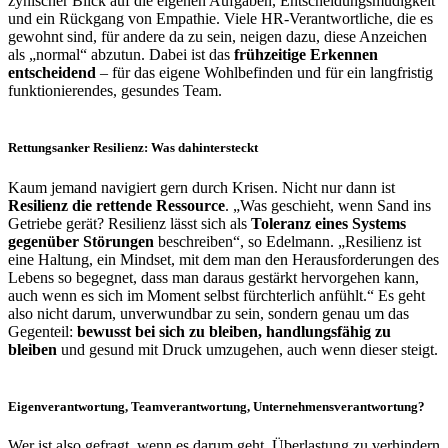
zynischer Blick auf die eigenen Aufgaben, Entscheidungsmüdigkeit
und ein Rückgang von Empathie. Viele HR-Verantwortliche, die es
gewohnt sind, für andere da zu sein, neigen dazu, diese Anzeichen
als „normal“ abzutun. Dabei ist das
frühzeitige Erkennen
entscheidend
– für das eigene Wohlbefinden und für ein langfristig
funktionierendes, gesundes Team.
Rettungsanker Resilienz: Was dahintersteckt
Kaum jemand navigiert gern durch Krisen. Nicht nur dann ist
Resilienz die rettende Ressource
. „Was geschieht, wenn Sand ins
Getriebe gerät? Resilienz lässt sich als
Toleranz eines Systems
gegenüber Störungen
beschreiben“, so Edelmann. „Resilienz ist
eine Haltung, ein Mindset, mit dem man den Herausforderungen des
Lebens so begegnet, dass man daraus gestärkt hervorgehen kann,
auch wenn es sich im Moment selbst fürchterlich anfühlt.“ Es geht
also nicht darum, unverwundbar zu sein, sondern genau um das
Gegenteil:
bewusst bei sich zu bleiben, handlungsfähig zu
bleiben
und gesund mit Druck umzugehen, auch wenn dieser steigt.
Eigenverantwortung, Teamverantwortung, Unternehmensverantwortung?
Wer ist also gefragt, wenn es darum geht, Überlastung zu verhindern