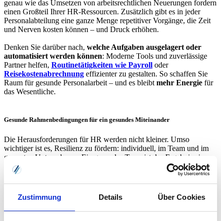
genau wie das Umsetzen von arbeitsrechtlichen Neuerungen fordern
einen Großteil Ihrer HR-Ressourcen. Zusätzlich gibt es in jeder
Personalabteilung eine ganze Menge repetitiver Vorgänge, die Zeit
und Nerven kosten können – und Druck erhöhen.
Denken Sie darüber nach,
welche Aufgaben ausgelagert oder
automatisiert werden können
: Moderne Tools und zuverlässige
Partner helfen,
Routinetätigkeiten wie Payroll
oder
Reisekostenabrechnung
effizienter zu gestalten. So schaffen Sie
Raum für gesunde Personalarbeit – und es bleibt
mehr Energie
für
das Wesentliche.
Gesunde Rahmenbedingungen für ein gesundes Miteinander
Die Herausforderungen für HR werden nicht kleiner. Umso
wichtiger ist es, Resilienz zu fördern: individuell, im Team und im
gesamten Unternehmen. Ein gesundes Team ist das Ergebnis eines
gesunden Umfelds – und dieses Umfeld entsteht gemeinsam.
Zustimmung
Details
Über Cookies