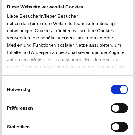
Newsletteranmeldung
Diese Webseite verwendet Cookies
Neuigkeiten und Tipps
Liebe Besucherin/lieber Besucher,
rund um HR-Themen
neben den für unsere Webseite technisch unbedingt
notwendigen Cookies möchten wir weitere Cookies
verwenden, die benötigt werden, um Ihnen externe
Medien und Funktionen sozialer Netze anzubieten, um
Inhalte und Anzeigen zu personalisieren und die Zugriffe
auf unsere Webseite zu analysieren. Für den Einsatz
dieser Cookies und die damit verbundene Erhebung und
Verarbeitung auch von personenbezogenen
Informationen über die Verwendung unserer Website
Einwilligungsauswahl
benötigen wir Ihr Einverständnis, das Sie durch Ihre
Notwendig
eigene Auswahl bestimmen können und durch „Auswahl
erlauben“ oder „Cookies zulassen“ erklären. Vollständige
Präferenzen
Informationen zu den von uns eingesetzten bzw.
angebotenen Cookie-Optionen finden Sie unter Punkt 3.4
in unserer Datenschutzerklärung.
Statistiken