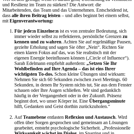
und Resilienz im Team zu stärken? Die Antwort: die
Mitarbeitenden, das Team und das Unternehmen. Entscheidend ist,
dass
alle ihren Beitrag leisten
– und alles beginnt bei einem selbst,
mit
Eigenverantwortung:
Für jede:n Einzelne:n
ist es von zentraler Bedeutung, sich
immer wieder selbst zu reflektieren, persönliche Grenzen
zu
kennen und zu wahren
. Achten Sie auf regelmäßige Pausen,
gezielte Erholung und sagen Sie öfter „Nein“. Richten Sie
einen klaren Fokus auf das, was Sie realistisch mit der
eigenen Energie beeinflussen können („Circle of Influence“).
Sarah Edelmann empfiehlt außerdem:
„Setzen Sie Ihr
Wohlbefinden auf Ihre Agenda – das ist eins Ihrer
wichtigsten To-dos.
Schon kleine Übungen sind wirksam:
Nehmen Sie sich 60 Sekunden zwischen zwei Meetings. 60
Sekunden, in denen Ihr System nichts tut, Sie aus dem Fenster
schauen oder Ihre Augen schließen. Wir sind gedanklich
häufig in der Vergangenheit oder in der Zukunft. Präsenz
beginnt dort, wo unser Körper ist. Eine
Übergangsminute
hilft, Gedanken und Geist dorthin zurückzuholen.“
Auf
Teamebene
entlasten
Reflexion und Austausch
. Wird
offen über Sorgen gesprochen und gemeinsam an Lösungen
gearbeitet, entsteht psychologische Sicherheit. „Professionelle
Wirksamkeit wächst im Dialog
, im Sparring und in