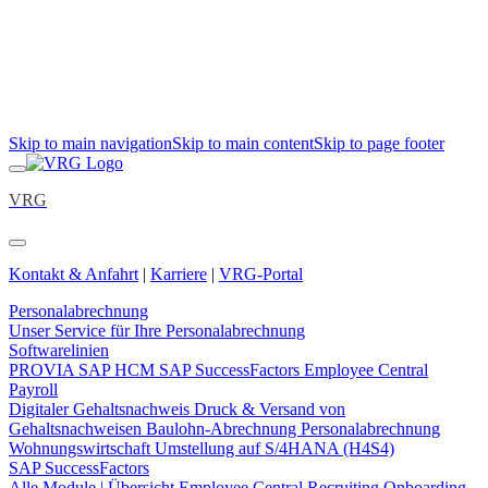
Skip to main navigation
Skip to main content
Skip to page footer
VRG
Kontakt & Anfahrt
|
Karriere
|
VRG-Portal
Personalabrechnung
Unser Service für Ihre Personalabrechnung
Softwarelinien
PROVIA
SAP HCM
SAP SuccessFactors Employee Central
Payroll
Digitaler Gehaltsnachweis
Druck & Versand von
Gehaltsnachweisen
Baulohn-Abrechnung
Personalabrechnung
Wohnungswirtschaft
Umstellung auf S/4HANA (H4S4)
SAP SuccessFactors
Alle Module | Übersicht
Employee Central
Recruiting
Onboarding