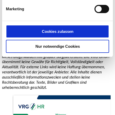
Hinweis zur Datenübermittlung in die USA: Indem Sie die
Marketing
jeweiligen Cookies akzeptieren, willigen Sie zugleich
gem. Art. 49 Abs. 1 S. 1 lit. a) DSGVO ein, dass durch
das Setzen und Verwenden des jeweiligen Cookies
entstehenden personenbezogenen Daten möglicherweise
Cookies zulassen
in die USA übermittelt und verarbeitet werden. Nähere
Informationen entnehmen Sie unserer
Nur notwendige Cookies
Datenschutzerklärung für diese Website.
Disclaimer:
Hier schreiben Menschen für Menschen. Die Inhalte
dieses Blogs wurden mit größter Sorgfalt erstellt. Die VRG GmbH
übernimmt keine Gewähr für Richtigkeit, Vollständigkeit oder
Aktualität. Für externe Links wird keine Haftung übernommen,
verantwortlich ist der jeweilige Anbieter. Alle Inhalte dienen
ausschließlich Informationszwecken und stellen keine
Rechtsberatung dar. Texte, Bilder und Grafiken sind
urheberrechtlich geschützt.