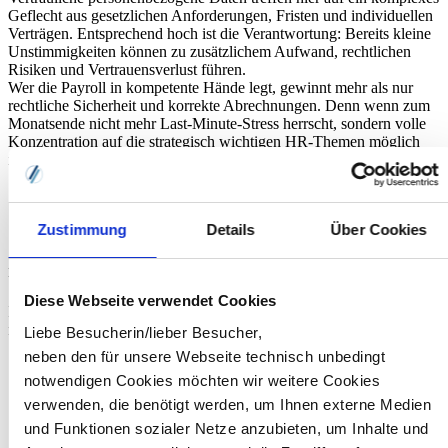
Geflecht aus gesetzlichen Anforderungen, Fristen und individuellen
Verträgen. Entsprechend hoch ist die Verantwortung: Bereits kleine
Unstimmigkeiten können zu zusätzlichem Aufwand, rechtlichen
Risiken und Vertrauensverlust führen.
Wer die Payroll in kompetente Hände legt, gewinnt mehr als nur
rechtliche Sicherheit und korrekte Abrechnungen. Denn wenn zum
Monatsende nicht mehr Last-Minute-Stress herrscht, sondern volle
Konzentration auf die strategisch wichtigen HR-Themen möglich
ist, haben alle gewonnen: Ihr Team und das gesamte Unternehmen.
Zustimmung
Details
Über Cookies
Newsletteranmeldung
Diese Webseite verwendet Cookies
Neuigkeiten und Tipps
rund um HR-Themen
Liebe Besucherin/lieber Besucher,
neben den für unsere Webseite technisch unbedingt
notwendigen Cookies möchten wir weitere Cookies
verwenden, die benötigt werden, um Ihnen externe Medien
und Funktionen sozialer Netze anzubieten, um Inhalte und