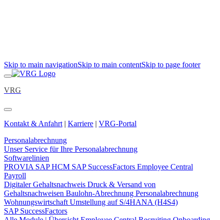
Skip to main navigation
Skip to main content
Skip to page footer
VRG
Kontakt & Anfahrt
|
Karriere
|
VRG-Portal
Personalabrechnung
Unser Service für Ihre Personalabrechnung
Softwarelinien
PROVIA
SAP HCM
SAP SuccessFactors Employee Central
Payroll
Digitaler Gehaltsnachweis
Druck & Versand von
Gehaltsnachweisen
Baulohn-Abrechnung
Personalabrechnung
Wohnungswirtschaft
Umstellung auf S/4HANA (H4S4)
SAP SuccessFactors
Alle Module | Übersicht
Employee Central
Recruiting
Onboarding