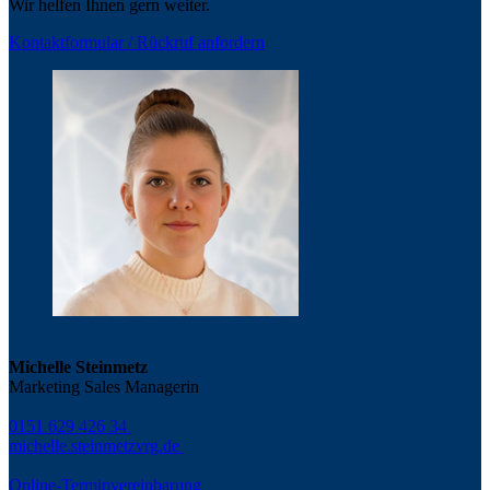
Wir helfen Ihnen gern weiter.
Kontaktformular / Rückruf anfordern
Michelle Steinmetz
Marketing Sales Managerin
0151 629 426 34
michelle.steinmetz
vrg.de
Online-Terminvereinbarung