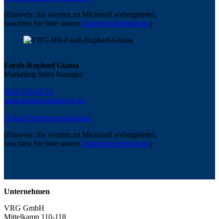
(Hinweis: Sie werden zu Microsoft weitergeleitet,
beachten Sie bitte unsere
Datenschutzerklärung
)
Farah-Raphael Giama
Marketing Sales Manager
0162 745 02 33
farah-raphael.giama
vrg.de
Online-Terminvereinbarung
(Hinweis: Sie werden zu Microsoft weitergeleitet,
beachten Sie bitte unsere
Datenschutzerklärung
)
Unternehmen
VRG GmbH
Mittelkamp 110-118