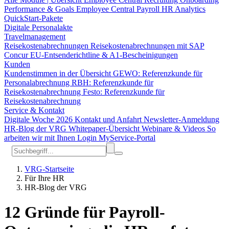
Performance & Goals
Employee Central Payroll
HR Analytics
QuickStart-Pakete
Digitale Personalakte
Travelmanagement
Reisekostenabrechnungen
Reisekostenabrechnungen mit SAP
Concur
EU-Entsenderichtline & A1-Bescheinigungen
Kunden
Kundenstimmen in der Übersicht
GEWO: Referenzkunde für
Personalabrechnung
RBH: Referenzkunde für
Reisekostenabrechnung
Festo: Referenzkunde für
Reisekostenabrechnung
Service & Kontakt
Digitale Woche 2026
Kontakt und Anfahrt
Newsletter-Anmeldung
HR-Blog der VRG
Whitepaper-Übersicht
Webinare & Videos
So
arbeiten wir mit Ihnen
Login MyService-Portal
VRG-Startseite
Für Ihre HR
HR-Blog der VRG
12 Gründe für Payroll-