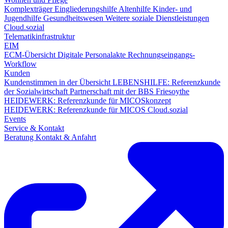
Komplexträger
Eingliederungshilfe
Altenhilfe
Kinder- und
Jugendhilfe
Gesundheitswesen
Weitere soziale Dienstleistungen
Cloud.sozial
Telematikinfrastruktur
EIM
ECM-Übersicht
Digitale Personalakte
Rechnungseingangs-
Workflow
Kunden
Kundenstimmen in der Übersicht
LEBENSHILFE: Referenzkunde
der Sozialwirtschaft
Partnerschaft mit der BBS Friesoythe
HEIDEWERK: Referenzkunde für MICOSkonzept
HEIDEWERK: Referenzkunde für MICOS Cloud.sozial
Events
Service & Kontakt
Beratung
Kontakt & Anfahrt