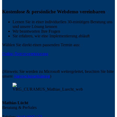
Kostenlose & persönliche Webdemo vereinbaren
Lernen Sie in einer individuellen 30-minütigen Beratung uns
und unsere Lösung kennen
Wir beantworten Ihre Fragen
Sie erfahren, wie eine Implementierung abläuft
Wählen Sie direkt einen passenden Termin aus:
Online-Terminvereinbarung
(Hinweis: Sie werden zu Microsoft weitergeleitet, beachten Sie bitte
unsere
Datenschutzerklärung
)
Mathias Lücht
Beratung & PreSales
Telefon:
0441 3907-172