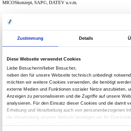
MICOSkonzept, SAP©, DATEV u.v.m.
➜ Mehr zum Rechnungseingangs-Workflow
Zustimmung
Details
Ü
Vertragsmanagement
Diese Webseite verwendet Cookies
Anbahnung - Vertragsabschluss - Ergänzung von Dokumenten -
Liebe Besucherin/lieber Besucher,
Monitoring einzuhaltener Fristen - revisionssichere digitale
neben den für unsere Webseite technisch unbedingt notwen
Archivierung:
möchten wir weitere Cookies verwenden, die benötigt werde
Das zentrale Vertragsmanagement bildet alle Phasen der
externe Medien und Funktionen sozialer Netze anzubieten, u
Dokumentenverwaltung ab und macht Ihnen das Leben leichter.
Anzeigen zu personalisieren und die Zugriffe auf unsere Web
Dazu lässt es sich schnell in Ihre IT-Landschaft integrieren.
analysieren. Für den Einsatz dieser Cookies und die damit 
Erhebung und Verarbeitung auch von personenbezogenen In
Gebäude-/Liegenschaftsverwaltung
die Verwendung unserer Website benötigen wir Ihr Einverstä
durch Ihre eigene Auswahl bestimmen können und durch „Au
Mithilfe von Gebäudeakten haben Sie stets die Übersicht über alle