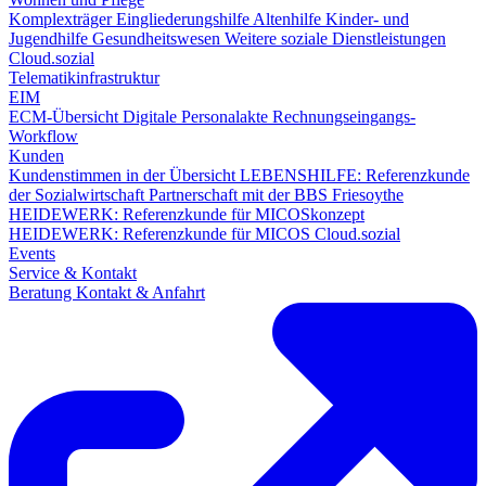
Komplexträger
Eingliederungshilfe
Altenhilfe
Kinder- und
Jugendhilfe
Gesundheitswesen
Weitere soziale Dienstleistungen
Cloud.sozial
Telematikinfrastruktur
EIM
ECM-Übersicht
Digitale Personalakte
Rechnungseingangs-
Workflow
Kunden
Kundenstimmen in der Übersicht
LEBENSHILFE: Referenzkunde
der Sozialwirtschaft
Partnerschaft mit der BBS Friesoythe
HEIDEWERK: Referenzkunde für MICOSkonzept
HEIDEWERK: Referenzkunde für MICOS Cloud.sozial
Events
Service & Kontakt
Beratung
Kontakt & Anfahrt