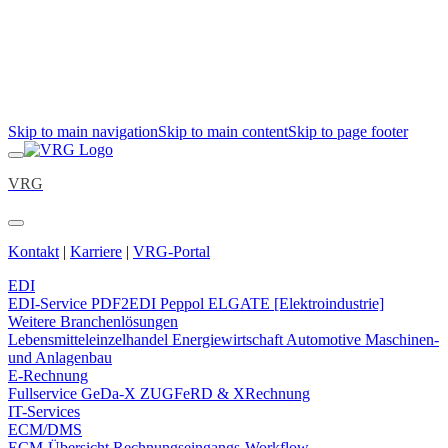
Skip to main navigation
Skip to main content
Skip to page footer
VRG
Kontakt
|
Karriere
|
VRG-Portal
EDI
EDI-Service
PDF2EDI
Peppol
ELGATE [Elektroindustrie]
Weitere Branchenlösungen
Lebensmitteleinzelhandel
Energiewirtschaft
Automotive
Maschinen-
und Anlagenbau
E-Rechnung
Fullservice
GeDa-X
ZUGFeRD & XRechnung
IT-Services
ECM/DMS
ECM-Übersicht
Rechnungseingangs-Workflow