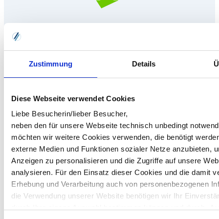
Zustimmung
Details
Ü
Diese Webseite verwendet Cookies
Liebe Besucherin/lieber Besucher,
neben den für unsere Webseite technisch unbedingt notwen
möchten wir weitere Cookies verwenden, die benötigt werde
externe Medien und Funktionen sozialer Netze anzubieten, u
Anzeigen zu personalisieren und die Zugriffe auf unsere Web
analysieren. Für den Einsatz dieser Cookies und die damit 
Erhebung und Verarbeitung auch von personenbezogenen In
die Verwendung unserer Website benötigen wir Ihr Einverstä
durch Ihre eigene Auswahl bestimmen können und durch „Au