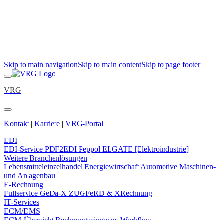
Skip to main navigation
Skip to main content
Skip to page footer
VRG
Kontakt
|
Karriere
|
VRG-Portal
EDI
EDI-Service
PDF2EDI
Peppol
ELGATE [Elektroindustrie]
Weitere Branchenlösungen
Lebensmitteleinzelhandel
Energiewirtschaft
Automotive
Maschinen-
und Anlagenbau
E-Rechnung
Fullservice
GeDa-X
ZUGFeRD & XRechnung
IT-Services
ECM/DMS
ECM-Übersicht
Rechnungseingangs-Workflow