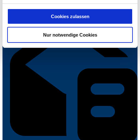
das Setzen und Verwenden des jeweiligen Cookies
Telefon:
0441 3907-172
entstehenden personenbezogenen Daten möglicherweise
E-Mail:
mathias.luecht
vrg.de
Cookies zulassen
in die USA übermittelt und verarbeitet werden. Nähere
Informationen entnehmen Sie unserer
Nur notwendige Cookies
Datenschutzerklärung für diese Website.