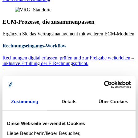
ECM-Prozesse, die zusammenpassen
Ergänzen Sie das Vertragsmanagement mit weiteren ECM-Modulen
Rechnungseingangs-Workflow
Rechnungen digital erfassen, prüfen und zur Freigabe weiterleiten –
inklusive Erfüllung der E-Rechnungspflicht.
Zum Rechnungseingangs-Workflow
Digitale Personalakte
Zustimmung
Details
Über Cookies
Als zentrale Ablage für alle mitarbeiterbezogenen Unterlagen wird
die Digitale Personalakte zum Herzstück Ihrer Personalabteilung.
Diese Webseite verwendet Cookies
Zur Digitalen Personalakte
Liebe Besucherin/lieber Besucher,