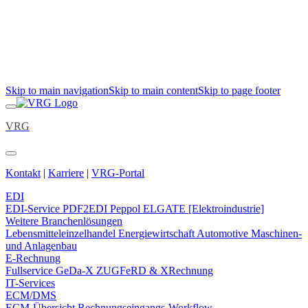
Skip to main navigation
Skip to main content
Skip to page footer
VRG
Kontakt
|
Karriere
|
VRG-Portal
EDI
EDI-Service
PDF2EDI
Peppol
ELGATE [Elektroindustrie]
Weitere Branchenlösungen
Lebensmitteleinzelhandel
Energiewirtschaft
Automotive
Maschinen-
und Anlagenbau
E-Rechnung
Fullservice
GeDa-X
ZUGFeRD & XRechnung
IT-Services
ECM/DMS
ECM-Übersicht
Rechnungseingangs-Workflow