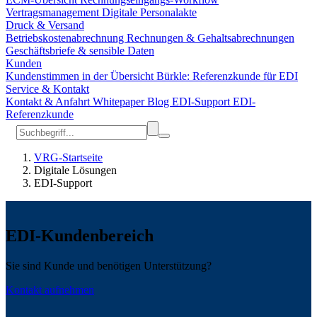
Vertragsmanagement
Digitale Personalakte
Druck & Versand
Betriebskostenabrechnung
Rechnungen & Gehaltsabrechnungen
Geschäftsbriefe & sensible Daten
Kunden
Kundenstimmen in der Übersicht
Bürkle: Referenzkunde für EDI
Service & Kontakt
Kontakt & Anfahrt
Whitepaper
Blog
EDI-Support
EDI-
Referenzkunde
VRG-Startseite
Digitale Lösungen
EDI-Support
EDI-Kundenbereich
Sie sind Kunde und benötigen Unterstützung?
Kontakt aufnehmen