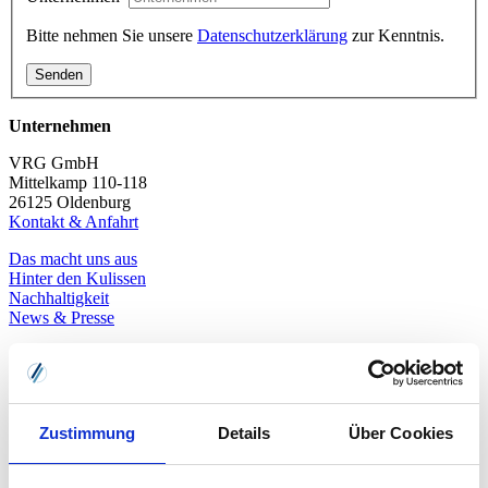
Bitte nehmen Sie unsere
Datenschutzerklärung
zur Kenntnis.
Unternehmen
VRG GmbH
Mittelkamp 110-118
26125 Oldenburg
Kontakt & Anfahrt
Das macht uns aus
Hinter den Kulissen
Nachhaltigkeit
News & Presse
Geschäftsbereiche
Die VRG steht mit viel Erfahrung für digitale Prozesse, Software
und Services:
Zustimmung
Details
Über Cookies
•
HR-Prozesse und Travelmanagement
•
MICOS für die Sozialwirtschaft
•
Datenaustausch (EDI, E-Rechnung, Druck)