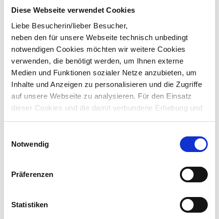
•
Schulungen & Seminare
Diese Webseite verwendet Cookies
Digital. Effizient. Menschlich.
Liebe Besucherin/lieber Besucher,
Wir nehmen IT persönlich.
neben den für unsere Webseite technisch unbedingt
notwendigen Cookies möchten wir weitere Cookies
Karriere
verwenden, die benötigt werden, um Ihnen externe
Karriere bei der VRG & Stellenangebote
Medien und Funktionen sozialer Netze anzubieten, um
Ausbildung
Inhalte und Anzeigen zu personalisieren und die Zugriffe
auf unsere Webseite zu analysieren. Für den Einsatz
dieser Cookies und die damit verbundene Erhebung und
Verarbeitung auch von personenbezogenen
Informationen über die Verwendung unserer Website
Einwilligungsauswahl
benötigen wir Ihr Einverständnis, das Sie durch Ihre
Notwendig
eigene Auswahl bestimmen können und durch „Auswahl
erlauben“ oder „Cookies zulassen“ erklären. Vollständige
Präferenzen
Informationen zu den von uns eingesetzten bzw.
Kontakt
angebotenen Cookie-Optionen finden Sie unter Punkt 3.4
info
vrg.de
in unserer Datenschutzerklärung.
Statistiken
0441 3907-0