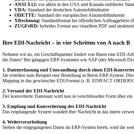
ANSI X12:
vor allem in den USA und Kanada etablierter Stan
VDA:
Standard der deutschen Automobilindustrie
ODETTE:
Standard der europäischen Automobilindustrie
XRechnung:
Standardformat bei öffentlichen Auftraggebern 
ZUGFeRD:
hybrides Format aus visuellem PDF und strukturi
Ihre EDI-Nachricht – in vier Schritten von A nach B
Nehmen wir an, ein Geschäftspartner fordert von Ihnen eine EDI-Anb
die Daten? Bei gängigen ERP-Systemen wie SAP oder Microsoft Dynam
1. Datenerfassung und Umwandlung durch einen EDI-Konverte
Sie erstellen zum Beispiel eine Bestellung in Ihrem ERP-System. D
Mapping in das gewünschte EDI-Format (z. B. EDIFACT ORDERS) und
2. Versand der EDI-Nachricht
Der konvertierte Datensatz wird nun in verschlüsselter Form über ei
3. Empfang und Konvertierung der EDI-Nachricht
Das empfangende System wandelt Ihre Nachricht in das intern verwe
4. Weiterverarbeitung
Stehen die eingegangenen Daten im ERP-System bereit, wird die weiter