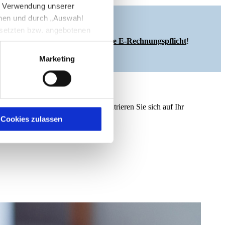
e Verwendung unserer
nnen und durch „Auswahl
esetzten bzw. angebotenen
ichzeitig automatisch die
gesetzliche E-Rechnungspflicht
!
Marketing
igen Sie zugleich gem. Art.
kies entstehenden
here Informationen
EDI-Prozesse an uns aus und konzentrieren Sie sich auf Ihr
Cookies zulassen