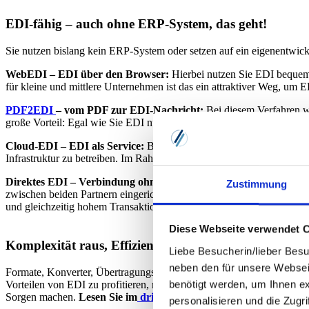
EDI-fähig – auch ohne ERP-System, das geht!
Sie nutzen bislang kein ERP-System oder setzen auf ein eigenentwick
WebEDI – EDI über den Browser:
Hierbei nutzen Sie EDI bequem
für kleine und mittlere Unternehmen ist das ein attraktiver Weg, um 
PDF2EDI
– vom PDF zur EDI-Nachricht:
Bei diesem Verfahren we
große Vorteil: Egal wie Sie EDI nutzen, so können Sie auch Geschäft
Cloud-EDI – EDI als Service:
Bei diesem Ansatz erfolgt die techni
Infrastruktur zu betreiben. Im Rahmen des EDI-Outsourcing, bei dem
Direktes EDI – Verbindung ohne Umwege:
Bei direktem EDI (oder
Zustimmung
zwischen beiden Partnern eingerichtet. Klingt einfach, ist aber auf
und gleichzeitig hohem Transaktionsvolumen diesen Ansatz.
Diese Webseite verwendet 
Komplexität raus, Effizienz rein – mit dem richtigen
Liebe Besucherin/lieber Besu
neben den für unsere Websei
Formate, Konverter, Übertragungswege – da kommt einiges zusammen. 
benötigt werden, um Ihnen e
Vorteilen von EDI zu profitieren, muss es für Sie nicht kompliziert
Sorgen machen.
Lesen Sie im
dritten Teil unserer Blogreihe
, wie 
personalisieren und die Zugr