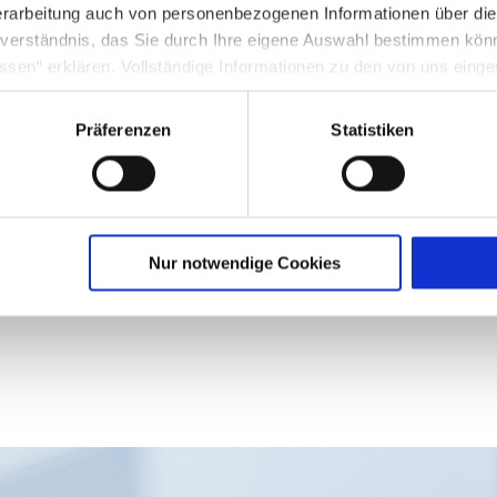
rarbeitung auch von personenbezogenen Informationen über di
inverständnis, das Sie durch Ihre eigene Auswahl bestimmen kö
ssen“ erklären. Vollständige Informationen zu den von uns eing
n elektronischen Austausch von Geschäftsdokumenten – Sie erfüllen gle
nter Punkt 3.4 in unserer Datenschutzerklärung.
Präferenzen
Statistiken
g in die USA: Indem Sie die jeweiligen Cookies akzeptieren, will
O ein, dass durch das Setzen und Verwenden des jeweiligen Coo
licherweise in die USA übermittelt und verarbeitet werden. Nä
schutzerklärung für diese Website.
olle Potential Ihrer Lieferkette entfesseln? Lagern Sie Ihre gesamten 
Nur notwendige Cookies