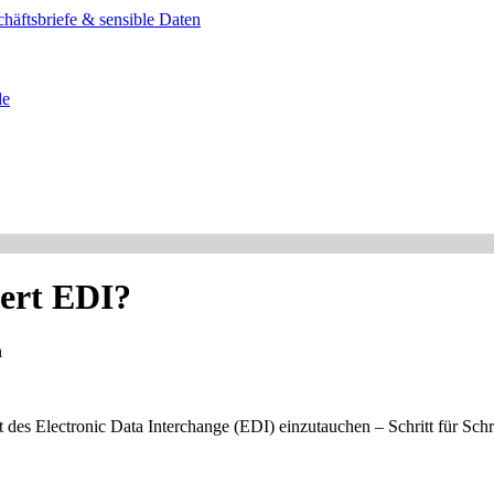
häftsbriefe & sensible Daten
de
iert EDI?
n
t des Electronic Data Interchange (EDI) einzutauchen – Schritt für Schri