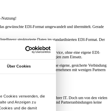
DI-Nutzung!
 das gewünschte EDI-Format umgewandelt und übermittelt. Gerade
ntelligenz strukturierte Daten im standardisierten EDI-Format. Der
 PDF-Format festhalten.
d. Sie nutzen EDI also bequem als Service, ohne eine eigene EDI-
n in der Regel Cloud-EDI-Technologien zum Einsatz.
wischenstation aus. Dafür wird eine eigene, gesicherte Verbindung
Über Cookies
aucht. Daher nutzen vor allem Großunternehmen mit wenigen Partnern
re Cookies verwenden, die
alwissen und bindet Ressourcen in Ihrer IT. Doch um von den vielen
alte und Anzeigen zu
 muss sich um Protokolle, Standards und Partneranbindungen keine
 Cookies und die damit