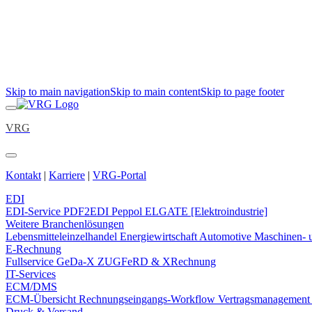
Skip to main navigation
Skip to main content
Skip to page footer
VRG
Kontakt
|
Karriere
|
VRG-Portal
EDI
EDI-Service
PDF2EDI
Peppol
ELGATE [Elektroindustrie]
Weitere Branchenlösungen
Lebensmitteleinzelhandel
Energiewirtschaft
Automotive
Maschinen- 
E-Rechnung
Fullservice
GeDa-X
ZUGFeRD & XRechnung
IT-Services
ECM/DMS
ECM-Übersicht
Rechnungseingangs-Workflow
Vertragsmanagemen
Druck & Versand