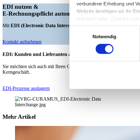
verbundene Erhebung und Ve
EDI nutzen &
Website benötigen wir Ihr E
E-Rechnungspflicht automatisch erfüllen
erlauben“ oder „Cookies zula
Mit
EDI (Electronic Data Interchange)
optimieren Sie nicht nur de
Cookie-Optionen finden Sie u
Einwilligungsauswahl
Notwendig
Hinweis zur Datenübermittlun
Kontakt aufnehmen
49 Abs. 1 S. 1 lit. a) DSGV
EDI: Kunden und Lieferanten anbinden
personenbezogenen Daten mög
entnehmen Sie unserer Daten
Sie möchten sich auch mit Ihren Geschäftspartnern vernetzen und das v
Kerngeschäft.
EDI-Prozesse auslagern
Mehr Artikel