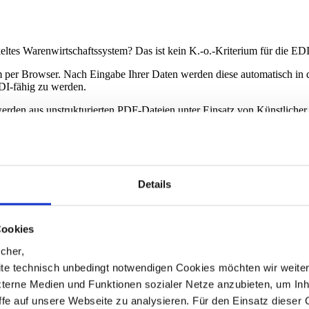
eltes Warenwirtschaftssystem? Das ist kein K.-o.-Kriterium für die E
 per Browser. Nach Eingabe Ihrer Daten werden diese automatisch in
EDI-fähig zu werden.
rden aus unstrukturierten PDF-Dateien unter Einsatz von Künstlicher I
spartner in den elektronischen Datenaustausch einbinden, die noch am
sche Bereitstellung der EDI-Funktionalitäten in einer gesicherten Clou
 Sie die EDI-Verantwortung an einen Dienstleister übertragen, komme
: „Point-to-Point-EDI“) tauschen zwei Unternehmen Datensätze ohne Z
Details
wendig, da es diese Verbindung für jeden einzelnen Geschäftspartner br
Cookies
 EDI-Partner
cher,
te technisch unbedingt notwendigen Cookies möchten wir weite
Ja, der EDI-Eigenbetrieb ist technisch anspruchsvoll, erfordert Spezi
xterne Medien und Funktionen sozialer Netze anzubieten, um Inh
 werden: Wer mit einem erfahrenen EDI-Dienstleister zusammenarbeitet,
Ihre EDI-Einführung mit dem richtigen Partner gelingt.
iffe auf unsere Webseite zu analysieren. Für den Einsatz dieser