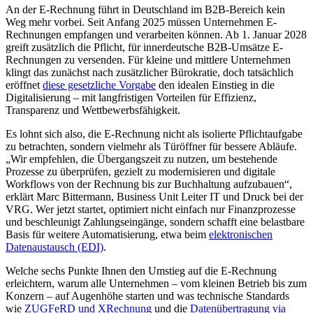
An der E-Rechnung führt in Deutschland im B2B-Bereich kein
Weg mehr vorbei. Seit Anfang 2025 müssen Unternehmen E-
Rechnungen empfangen und verarbeiten können. Ab 1. Januar 2028
greift zusätzlich die Pflicht, für innerdeutsche B2B-Umsätze E-
Rechnungen zu versenden. Für kleine und mittlere Unternehmen
klingt das zunächst nach zusätzlicher Bürokratie, doch tatsächlich
eröffnet
diese gesetzliche Vorgabe
den idealen Einstieg in die
Digitalisierung – mit langfristigen Vorteilen für Effizienz,
Transparenz und Wettbewerbsfähigkeit.
Es lohnt sich also, die E-Rechnung nicht als isolierte Pflichtaufgabe
zu betrachten, sondern vielmehr als Türöffner für bessere Abläufe.
„Wir empfehlen, die Übergangszeit zu nutzen, um bestehende
Prozesse zu überprüfen, gezielt zu modernisieren und digitale
Workflows von der Rechnung bis zur Buchhaltung aufzubauen“,
erklärt Marc Bittermann, Business Unit Leiter IT und Druck bei der
VRG. Wer jetzt startet, optimiert nicht einfach nur Finanzprozesse
und beschleunigt Zahlungseingänge, sondern schafft eine belastbare
Basis für weitere Automatisierung, etwa beim
elektronischen
Datenaustausch (EDI)
.
Welche sechs Punkte Ihnen den Umstieg auf die E-Rechnung
erleichtern, warum alle Unternehmen – vom kleinen Betrieb bis zum
Konzern – auf Augenhöhe starten und was technische Standards
wie
ZUGFeRD und XRechnung
und die
Datenübertragung via