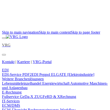
Skip to main navigation
Skip to main content
Skip to page footer
VRG
Kontakt
|
Karriere
|
VRG-Portal
EDI
EDI-Service
PDF2EDI
Peppol
ELGATE [Elektroindustrie]
Weitere Branchenlösungen
Lebensmitteleinzelhandel
Energiewirtschaft
Automotive
Maschinen-
und Anlagenbau
E-Rechnung
Fullservice
GeDa-X
ZUGFeRD & XRechnung
IT-Services
ECM/DMS
ECM-Übersicht
Rechnungseingangs-Workflow