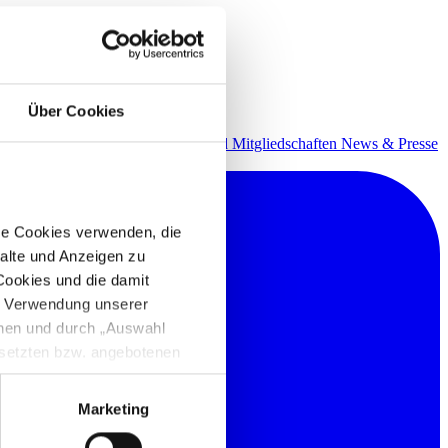
Über Cookies
Events - Treffen Sie uns!
Partner und Mitgliedschaften
News & Presse
re Cookies verwenden, die
alte und Anzeigen zu
 Cookies und die damit
e Verwendung unserer
nnen und durch „Auswahl
esetzten bzw. angebotenen
Marketing
igen Sie zugleich gem. Art.
kies entstehenden