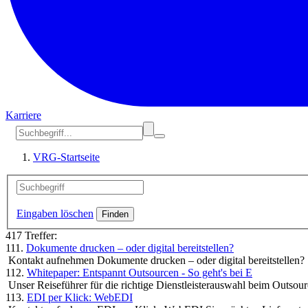
Karriere
VRG-Startseite
Eingaben löschen
417 Treffer:
111.
Dokumente drucken – oder digital bereitstellen?
Kontakt aufnehmen Dokumente drucken – oder digital bereitstellen
112.
Whitepaper: Entspannt Outsourcen - So geht's bei E
Unser Reiseführer für die richtige Dienstleisterauswahl beim Outs
113.
EDI per Klick: WebEDI