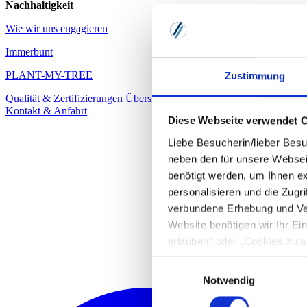
Nachhaltigkeit
Wie wir uns engagieren
Immerbunt
PLANT-MY-TREE
Zustimmung
Qualität & Zertifizierungen
Übersicht
Familienunternehmen
Hinter d
Kontakt & Anfahrt
Diese Webseite verwendet 
Liebe Besucherin/lieber Besu
neben den für unsere Websei
benötigt werden, um Ihnen e
personalisieren und die Zugr
verbundene Erhebung und Ve
Website benötigen wir Ihr E
erlauben“ oder „Cookies zula
Cookie-Optionen finden Sie u
Einwilligungsauswahl
Notwendig
Hinweis zur Datenübermittlun
49 Abs. 1 S. 1 lit. a) DSGV