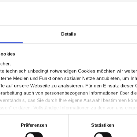
Details
en Kulissen der VRG
Nachhaltigkeit
Kundenstimmen und Referenzen
Cookies
cher,
te technisch unbedingt notwendigen Cookies möchten wir weite
xterne Medien und Funktionen sozialer Netze anzubieten, um Inh
iffe auf unsere Webseite zu analysieren. Für den Einsatz dieser
rarbeitung auch von personenbezogenen Informationen über di
inverständnis, das Sie durch Ihre eigene Auswahl bestimmen kö
ssen“ erklären. Vollständige Informationen zu den von uns eing
nter Punkt 3.4 in unserer Datenschutzerklärung.
Präferenzen
Statistiken
g in die USA: Indem Sie die jeweiligen Cookies akzeptieren, will
O ein, dass durch das Setzen und Verwenden des jeweiligen Coo