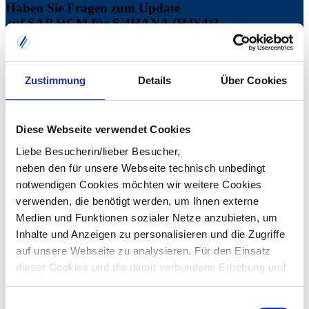
Haben Sie Fragen zum Update
auf SAP HCM für S/4HANA (H4S4)?
Nehmen Sie gern Kontakt zu uns auf!
Zustimmung
Details
Über Cookies
Bitte klicken Sie hier und klicken Sie auf "Cookies
zulassen", um das Kontaktformular zu laden.
Diese Webseite verwendet Cookies
Liebe Besucherin/lieber Besucher,
neben den für unsere Webseite technisch unbedingt
notwendigen Cookies möchten wir weitere Cookies
verwenden, die benötigt werden, um Ihnen externe
Medien und Funktionen sozialer Netze anzubieten, um
Inhalte und Anzeigen zu personalisieren und die Zugriffe
auf unsere Webseite zu analysieren. Für den Einsatz
dieser Cookies und die damit verbundene Erhebung und
Verarbeitung auch von personenbezogenen
Informationen über die Verwendung unserer Website
Einwilligungsauswahl