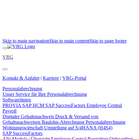
Skip to main navigation
Skip to main content
Skip to page footer
VRG
Kontakt & Anfahrt
|
Karriere
|
VRG-Portal
Personalabrechnung
Unser Service für Ihre Personalabrechnung
Softwarelinien
PROVIA
SAP HCM
SAP SuccessFactors Employee Central
Payroll
Digitaler Gehaltsnachweis
Druck & Versand von
Gehaltsnachweisen
Baulohn-Abrechnung
Personalabrechnung
Wohnungswirtschaft
Umstellung auf S/4HANA (H4S4)
SAP SuccessFactors
Alle Module | Übersicht
Employee Central
Recruiting
Onboarding