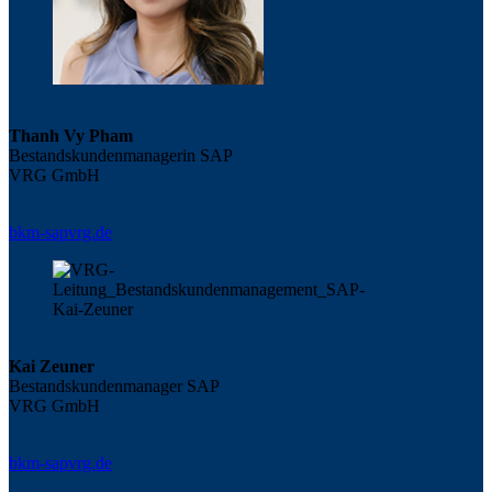
Thanh Vy Pham
Bestandskundenmanagerin SAP
VRG GmbH
bkm-sap
vrg.de
Kai Zeuner
Bestandskundenmanager SAP
VRG GmbH
bkm-sap
vrg.de