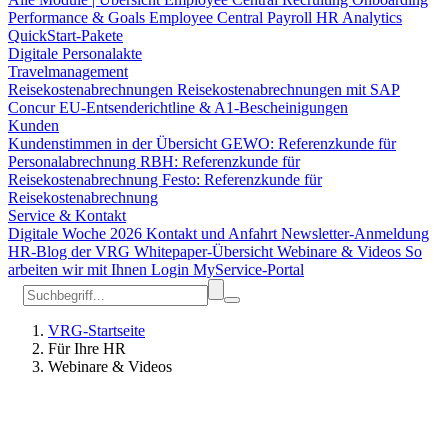
Performance & Goals
Employee Central Payroll
HR Analytics
QuickStart-Pakete
Digitale Personalakte
Travelmanagement
Reisekostenabrechnungen
Reisekostenabrechnungen mit SAP
Concur
EU-Entsenderichtline & A1-Bescheinigungen
Kunden
Kundenstimmen in der Übersicht
GEWO: Referenzkunde für
Personalabrechnung
RBH: Referenzkunde für
Reisekostenabrechnung
Festo: Referenzkunde für
Reisekostenabrechnung
Service & Kontakt
Digitale Woche 2026
Kontakt und Anfahrt
Newsletter-Anmeldung
HR-Blog der VRG
Whitepaper-Übersicht
Webinare & Videos
So
arbeiten wir mit Ihnen
Login MyService-Portal
VRG-Startseite
Für Ihre HR
Webinare & Videos