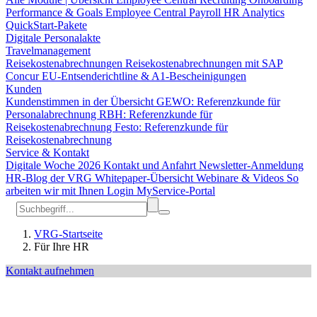
Performance & Goals
Employee Central Payroll
HR Analytics
QuickStart-Pakete
Digitale Personalakte
Travelmanagement
Reisekostenabrechnungen
Reisekostenabrechnungen mit SAP
Concur
EU-Entsenderichtline & A1-Bescheinigungen
Kunden
Kundenstimmen in der Übersicht
GEWO: Referenzkunde für
Personalabrechnung
RBH: Referenzkunde für
Reisekostenabrechnung
Festo: Referenzkunde für
Reisekostenabrechnung
Service & Kontakt
Digitale Woche 2026
Kontakt und Anfahrt
Newsletter-Anmeldung
HR-Blog der VRG
Whitepaper-Übersicht
Webinare & Videos
So
arbeiten wir mit Ihnen
Login MyService-Portal
VRG-Startseite
Für Ihre HR
Kontakt aufnehmen