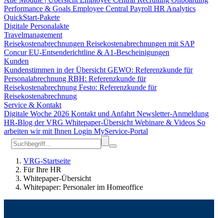
Performance & Goals
Employee Central Payroll
HR Analytics
QuickStart-Pakete
Digitale Personalakte
Travelmanagement
Reisekostenabrechnungen
Reisekostenabrechnungen mit SAP
Concur
EU-Entsenderichtline & A1-Bescheinigungen
Kunden
Kundenstimmen in der Übersicht
GEWO: Referenzkunde für
Personalabrechnung
RBH: Referenzkunde für
Reisekostenabrechnung
Festo: Referenzkunde für
Reisekostenabrechnung
Service & Kontakt
Digitale Woche 2026
Kontakt und Anfahrt
Newsletter-Anmeldung
HR-Blog der VRG
Whitepaper-Übersicht
Webinare & Videos
So
arbeiten wir mit Ihnen
Login MyService-Portal
VRG-Startseite
Für Ihre HR
Whitepaper-Übersicht
Whitepaper: Personaler im Homeoffice