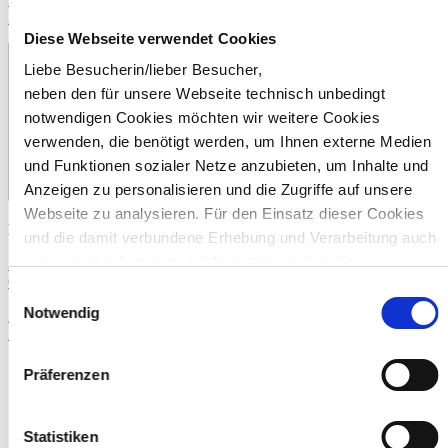
Ausbildung
Diese Webseite verwendet Cookies
Liebe Besucherin/lieber Besucher,
neben den für unsere Webseite technisch unbedingt
notwendigen Cookies möchten wir weitere Cookies
verwenden, die benötigt werden, um Ihnen externe Medien
und Funktionen sozialer Netze anzubieten, um Inhalte und
Anzeigen zu personalisieren und die Zugriffe auf unsere
Webseite zu analysieren. Für den Einsatz dieser Cookies
Kontakt
und die damit verbundene Erhebung und Verarbeitung auch
von personenbezogenen Informationen über die
info
vrg.de
0441 3907-0
Verwendung unserer Website benötigen wir Ihr
Einwilligungsauswahl
Einverständnis, das Sie durch Ihre eigene Auswahl
Notwendig
Zum Kontaktformular
bestimmen können und durch „Auswahl erlauben“ oder
Personen in der VRG
„Cookies zulassen“ erklären. Vollständige Informationen zu
Präferenzen
den von uns eingesetzten bzw. angebotenen Cookie-
Optionen finden Sie unter Punkt 3.4 in
unserer Datenschutzerklärung.
Statistiken