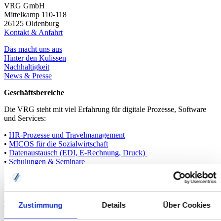
VRG GmbH
Mittelkamp 110-118
26125 Oldenburg
Kontakt & Anfahrt
Das macht uns aus
Hinter den Kulissen
Nachhaltigkeit
News & Presse
Geschäftsbereiche
Die VRG steht mit viel Erfahrung für digitale Prozesse, Software
und Services:
•
HR-Prozesse und Travelmanagement
•
MICOS für die Sozialwirtschaft
•
Datenaustausch (EDI, E-Rechnung, Druck)
•
Schulungen & Seminare
Digital. Effizient. Menschlich.
Wir nehmen IT persönlich.
Karriere
Zustimmung
Details
Über Cookies
Karriere bei der VRG & Stellenangebote