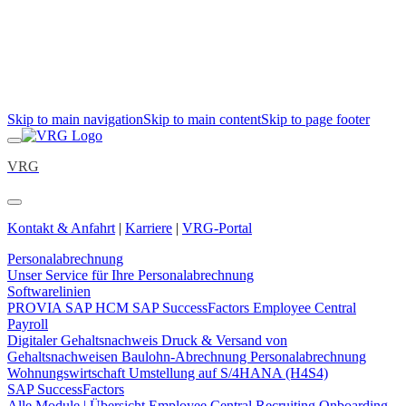
Skip to main navigation
Skip to main content
Skip to page footer
VRG
Kontakt & Anfahrt
|
Karriere
|
VRG-Portal
Personalabrechnung
Unser Service für Ihre Personalabrechnung
Softwarelinien
PROVIA
SAP HCM
SAP SuccessFactors Employee Central
Payroll
Digitaler Gehaltsnachweis
Druck & Versand von
Gehaltsnachweisen
Baulohn-Abrechnung
Personalabrechnung
Wohnungswirtschaft
Umstellung auf S/4HANA (H4S4)
SAP SuccessFactors
Alle Module | Übersicht
Employee Central
Recruiting
Onboarding