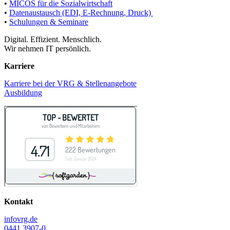
•
MICOS für die Sozialwirtschaft
•
Datenaustausch (EDI, E-Rechnung, Druck)
•
Schulungen & Seminare
Digital. Effizient. Menschlich.
Wir nehmen IT persönlich.
Karriere
Karriere bei der VRG & Stellenangebote
Ausbildung
Kontakt
info
vrg.de
0441 3907-0