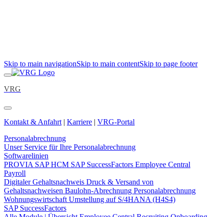
Skip to main navigation
Skip to main content
Skip to page footer
VRG
Kontakt & Anfahrt
|
Karriere
|
VRG-Portal
Personalabrechnung
Unser Service für Ihre Personalabrechnung
Softwarelinien
PROVIA
SAP HCM
SAP SuccessFactors Employee Central
Payroll
Digitaler Gehaltsnachweis
Druck & Versand von
Gehaltsnachweisen
Baulohn-Abrechnung
Personalabrechnung
Wohnungswirtschaft
Umstellung auf S/4HANA (H4S4)
SAP SuccessFactors
Alle Module | Übersicht
Employee Central
Recruiting
Onboarding