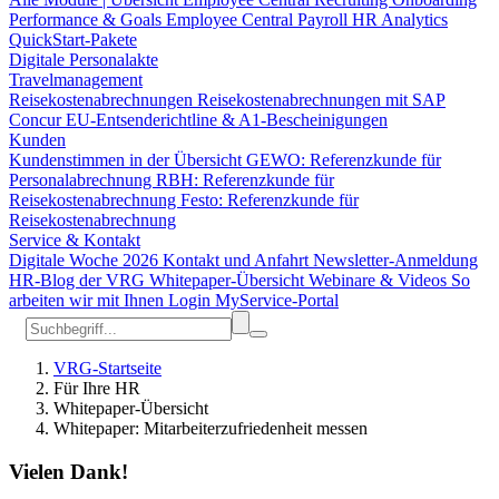
Performance & Goals
Employee Central Payroll
HR Analytics
QuickStart-Pakete
Digitale Personalakte
Travelmanagement
Reisekostenabrechnungen
Reisekostenabrechnungen mit SAP
Concur
EU-Entsenderichtline & A1-Bescheinigungen
Kunden
Kundenstimmen in der Übersicht
GEWO: Referenzkunde für
Personalabrechnung
RBH: Referenzkunde für
Reisekostenabrechnung
Festo: Referenzkunde für
Reisekostenabrechnung
Service & Kontakt
Digitale Woche 2026
Kontakt und Anfahrt
Newsletter-Anmeldung
HR-Blog der VRG
Whitepaper-Übersicht
Webinare & Videos
So
arbeiten wir mit Ihnen
Login MyService-Portal
VRG-Startseite
Für Ihre HR
Whitepaper-Übersicht
Whitepaper: Mitarbeiterzufriedenheit messen
Vielen Dank!