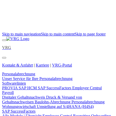
Skip to main navigation
Skip to main content
Skip to page footer
VRG
Kontakt & Anfahrt
|
Karriere
|
VRG-Portal
Personalabrechnung
Unser Service für Ihre Personalabrechnung
Softwarelinien
PROVIA
SAP HCM
SAP SuccessFactors Employee Central
Payroll
Digitaler Gehaltsnachweis
Druck & Versand von
Gehaltsnachweisen
Baulohn-Abrechnung
Personalabrechnung
Wohnungswirtschaft
Umstellung auf S/4HANA (H4S4)
SAP SuccessFactors
Alle Module | Übersicht
Employee Central
Recruiting
Onboarding