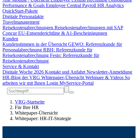
Performance & Goals
Employee Central Payroll
HR Analytics
QuickStart-Pakete
Digitale Personalakte
Travelmanagement
Reisekostenabrechnungen
Reisekostenabrechnungen mit SAP
Concur
EU-Entsenderichtline & A1-Bescheinigungen
Kunden
Kundenstimmen in der Übersicht
GEWO: Referenzkunde für
Personalabrechnung
RBH: Referenzkunde für
Reisekostenabrechnung
Festo: Referenzkunde für
Reisekostenabrechnung
Service & Kontakt
Digitale Woche 2026
Kontakt und Anfahrt
Newsletter-Anmeldung
HR-Blog der VRG
Whitepaper-Übersicht
Webinare & Videos
So
arbeiten wir mit Ihnen
Login MyService-Portal
VRG-Startseite
Für Ihre HR
Whitepaper-Übersicht
Whitepaper: HR-IT-Strategie