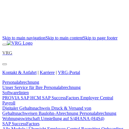
Skip to main navigation
Skip to main content
Skip to page footer
VRG
Kontakt & Anfahrt
|
Karriere
|
VRG-Portal
Personalabrechnung
Unser Service für Ihre Personalabrechnung
Softwarelinien
PROVIA
SAP HCM
SAP SuccessFactors Employee Central
Payroll
Digitaler Gehaltsnachweis
Druck & Versand von
Gehaltsnachweisen
Baulohn-Abrechnung
Personalabrechnung
Wohnungswirtschaft
Umstellung auf S/4HANA (H4S4)
SAP SuccessFactors
Alle Module | Übersicht
Employee Central
Recruiting
Onboarding