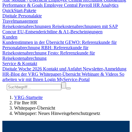
Performance & Goals
Employee Central Payroll
HR Analytics
QuickStart-Pakete
Digitale Personalakte
Travelmanagement
Reisekostenabrechnungen
Reisekostenabrechnungen mit SAP
Concur
EU-Entsenderichtline & A1-Bescheinigungen
Kunden
Kundenstimmen in der Übersicht
GEWO: Referenzkunde für
Personalabrechnung
RBH: Referenzkunde für
Reisekostenabrechnung
Festo: Referenzkunde für
Reisekostenabrechnung
Service & Kontakt
Digitale Woche 2026
Kontakt und Anfahrt
Newsletter-Anmeldung
HR-Blog der VRG
Whitepaper-Übersicht
Webinare & Videos
So
arbeiten wir mit Ihnen
Login MyService-Portal
VRG-Startseite
Für Ihre HR
Whitepaper-Übersicht
Whitepaper: Neues Hinweisgeberschutzgesetz