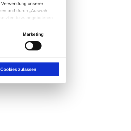
e Verwendung unserer
nnen und durch „Auswahl
esetzten bzw. angebotenen
Marketing
igen Sie zugleich gem. Art.
kies entstehenden
here Informationen
Cookies zulassen