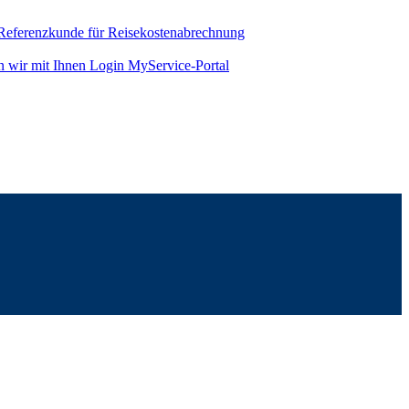
 Referenzkunde für Reisekostenabrechnung
n wir mit Ihnen
Login MyService-Portal