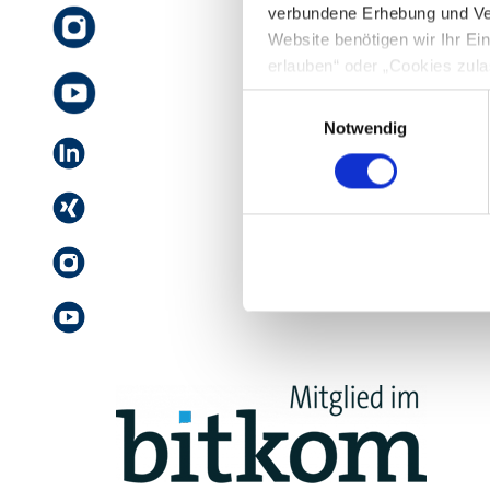
verbundene Erhebung und Ve
Website benötigen wir Ihr E
erlauben“ oder „Cookies zula
Cookie-Optionen finden Sie u
Einwilligungsauswahl
Notwendig
Hinweis zur Datenübermittlun
49 Abs. 1 S. 1 lit. a) DSGV
personenbezogenen Daten mög
entnehmen Sie unserer Daten