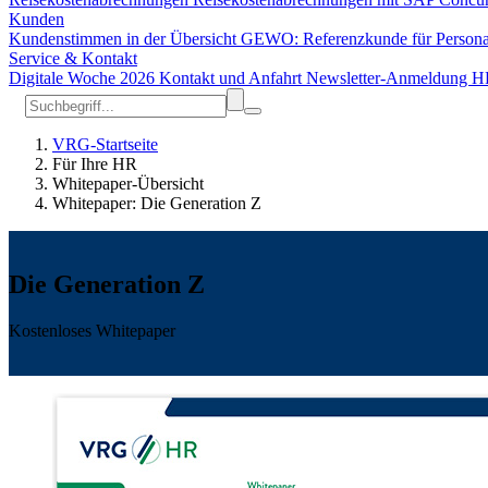
Kunden
Kundenstimmen in der Übersicht
GEWO: Referenzkunde für Person
Service & Kontakt
Digitale Woche 2026
Kontakt und Anfahrt
Newsletter-Anmeldung
H
VRG-Startseite
Für Ihre HR
Whitepaper-Übersicht
Whitepaper: Die Generation Z
Die Generation Z
Kostenloses Whitepaper