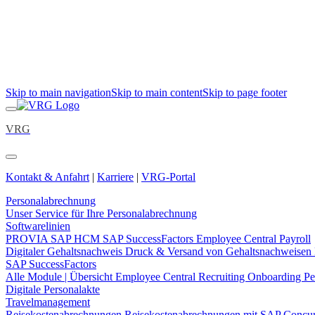
Skip to main navigation
Skip to main content
Skip to page footer
VRG
Kontakt & Anfahrt
|
Karriere
|
VRG-Portal
Personalabrechnung
Unser Service für Ihre Personalabrechnung
Softwarelinien
PROVIA
SAP HCM
SAP SuccessFactors Employee Central Payroll
Digitaler Gehaltsnachweis
Druck & Versand von Gehaltsnachweisen
SAP SuccessFactors
Alle Module | Übersicht
Employee Central
Recruiting
Onboarding
Pe
Digitale Personalakte
Travelmanagement
Reisekostenabrechnungen
Reisekostenabrechnungen mit SAP Concu