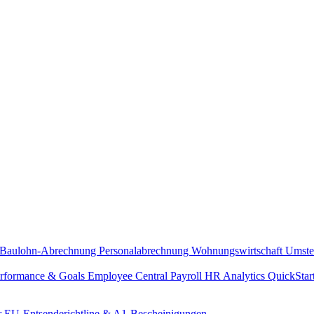
Baulohn-Abrechnung
Personalabrechnung Wohnungswirtschaft
Umste
rformance & Goals
Employee Central Payroll
HR Analytics
QuickStar
r
EU-Entsenderichtline & A1-Bescheinigungen