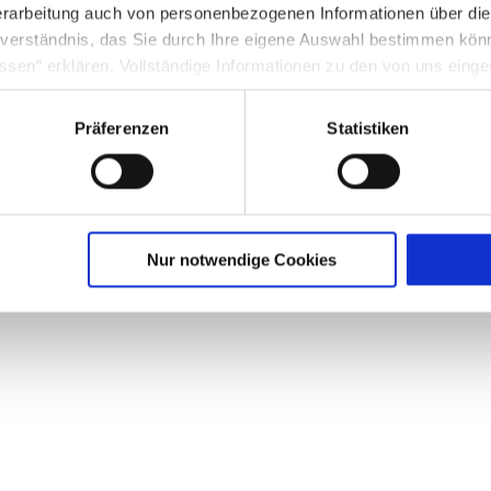
rarbeitung auch von personenbezogenen Informationen über di
inverständnis, das Sie durch Ihre eigene Auswahl bestimmen kö
ssen“ erklären. Vollständige Informationen zu den von uns eing
nter Punkt 3.4 in unserer Datenschutzerklärung.
Präferenzen
Statistiken
g in die USA: Indem Sie die jeweiligen Cookies akzeptieren, will
O ein, dass durch das Setzen und Verwenden des jeweiligen Coo
licherweise in die USA übermittelt und verarbeitet werden. Nä
schutzerklärung für diese Website.
Nur notwendige Cookies