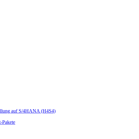
llung auf S/4HANA (H4S4)
t-Pakete