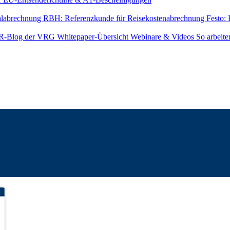
alabrechnung
RBH: Referenzkunde für Reisekostenabrechnung
Festo:
R-Blog der VRG
Whitepaper-Übersicht
Webinare & Videos
So arbeite