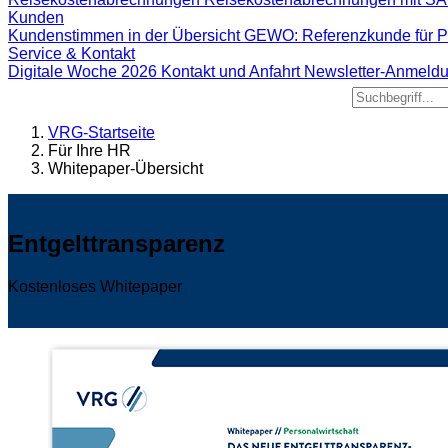
Kunden
Kundenstimmen in der Übersicht
GEWO: Referenzkunde für 
Service & Kontakt
Digitale Woche 2026
Kontakt und Anfahrt
Newsletter-Anmeld
VRG-Startseite
Für Ihre HR
Whitepaper-Übersicht
Entgelttransparenz
Kostenloses Whitepaper