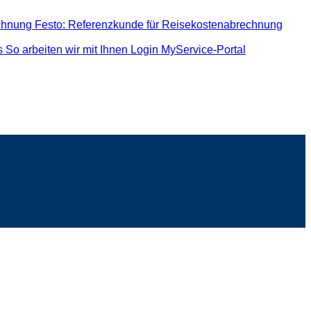
echnung
Festo: Referenzkunde für Reisekostenabrechnung
s
So arbeiten wir mit Ihnen
Login MyService-Portal