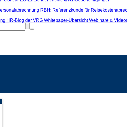
Personalabrechnung
RBH: Referenzkunde für Reisekostenabr
ung
HR-Blog der VRG
Whitepaper-Übersicht
Webinare & Video