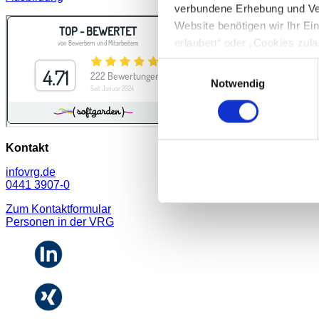
verbundene Erhebung und Ve
Website benötigen wir Ihr E
erlauben“ oder „Cookies zula
Cookie-Optionen finden Sie u
Einwilligungsauswahl
Notwendig
Hinweis zur Datenübermittlun
49 Abs. 1 S. 1 lit. a) DSGV
personenbezogenen Daten mög
entnehmen Sie unserer Daten
Kontakt
info
vrg.de
0441 3907-0
Zum Kontaktformular
Personen in der VRG