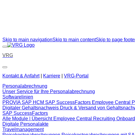
Skip to main navigation
Skip to main content
Skip to page foote
VRG
Kontakt & Anfahrt
|
Karriere
|
VRG-Portal
Personalabrechnung
Unser Service für Ihre Personalabrechnung
Softwarelinien
PROVIA
SAP HCM
SAP SuccessFactors Employee Central Pa
Digitaler Gehaltsnachweis
Druck & Versand von Gehaltsnac
SAP SuccessFactors
Alle Module | Übersicht
Employee Central
Recruiting
Onboard
Digitale Personalakte
Travelmanagement
Reisekostenabrechnungen
Reisekostenabrechnungen mit S