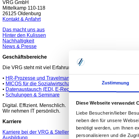
VRG GmbH
Mittelkamp 110-118
26125 Oldenburg
Kontakt & Anfahrt
Das macht uns aus
Hinter den Kulissen
Nachhaltigkeit
News & Presse
Geschäftsbereiche
Die VRG steht mit viel Erfahrung für digitale Prozesse, Softwa
•
HR-Prozesse und Travelmanagement
Zustimmung
•
MICOS für die Sozialwirtschaft
•
Datenaustausch (EDI, E-Rechnung, Druck)
•
Schulungen & Seminare
Diese Webseite verwendet 
Digital. Effizient. Menschlich.
Wir nehmen IT persönlich.
Liebe Besucherin/lieber Besu
neben den für unsere Websei
Karriere
benötigt werden, um Ihnen e
Karriere bei der VRG & Stellenangebote
personalisieren und die Zugr
Ausbildung