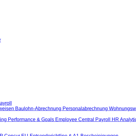
r
yroll
hweisen
Baulohn-Abrechnung
Personalabrechnung Wohnungswi
ing
Performance & Goals
Employee Central Payroll
HR Analyti
AP Concur
EU-Entsenderichtline & A1-Bescheinigungen