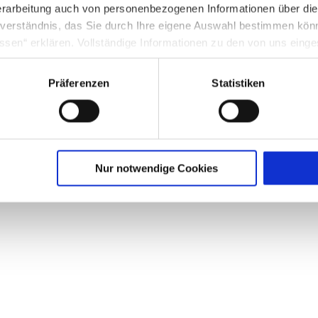
rarbeitung auch von personenbezogenen Informationen über di
inverständnis, das Sie durch Ihre eigene Auswahl bestimmen kö
ssen“ erklären. Vollständige Informationen zu den von uns eing
nter Punkt 3.4 in unserer Datenschutzerklärung.
Präferenzen
Statistiken
g in die USA: Indem Sie die jeweiligen Cookies akzeptieren, will
O ein, dass durch das Setzen und Verwenden des jeweiligen Coo
licherweise in die USA übermittelt und verarbeitet werden. Nä
schutzerklärung für diese Website.
Nur notwendige Cookies