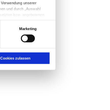
e Verwendung unserer
nnen und durch „Auswahl
esetzten bzw. angebotenen
Marketing
igen Sie zugleich gem. Art.
kies entstehenden
here Informationen
Cookies zulassen