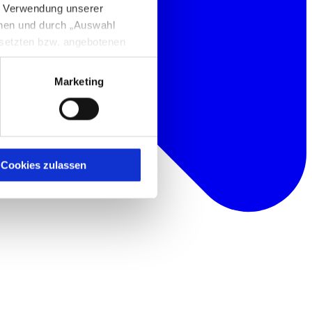
e Verwendung unserer
nnen und durch „Auswahl
esetzten bzw. angebotenen
Marketing
igen Sie zugleich gem. Art.
kies entstehenden
here Informationen
Cookies zulassen