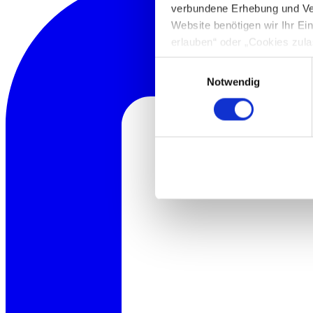
verbundene Erhebung und Ve
Website benötigen wir Ihr E
erlauben“ oder „Cookies zula
Cookie-Optionen finden Sie u
Einwilligungsauswahl
Notwendig
Hinweis zur Datenübermittlun
49 Abs. 1 S. 1 lit. a) DSGV
personenbezogenen Daten mög
entnehmen Sie unserer Daten