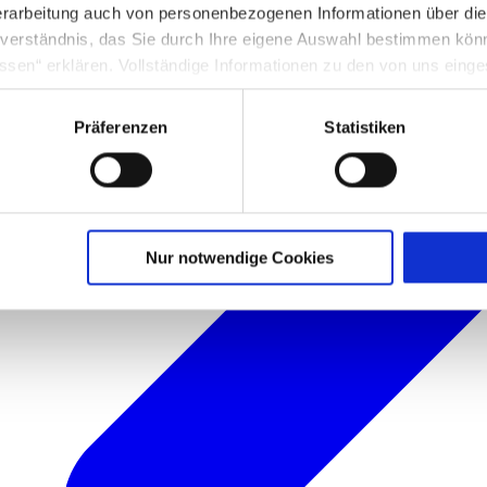
rarbeitung auch von personenbezogenen Informationen über di
inverständnis, das Sie durch Ihre eigene Auswahl bestimmen kö
ssen“ erklären. Vollständige Informationen zu den von uns eing
nter Punkt 3.4 in unserer Datenschutzerklärung.
Präferenzen
Statistiken
g in die USA: Indem Sie die jeweiligen Cookies akzeptieren, will
O ein, dass durch das Setzen und Verwenden des jeweiligen Coo
licherweise in die USA übermittelt und verarbeitet werden. Nä
schutzerklärung für diese Website.
Nur notwendige Cookies