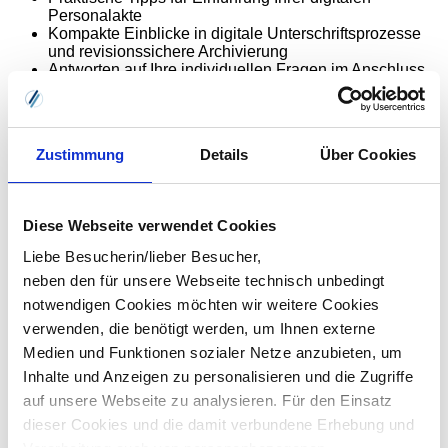
Personalakte
Kompakte Einblicke in digitale Unterschriftsprozesse
und revisionssichere Archivierung
Antworten auf Ihre individuellen Fragen im Anschluss
an das Webinar
„Die Kombination aus digitaler Personalakte und eSignatur
sorgt für schnelle Freigaben, sichere Archivierung und eine
Zustimmung
Details
Über Cookies
klare Dokumentenstruktur.“
Diese Webseite verwendet Cookies
Ihr Referent
Liebe Besucherin/lieber Besucher,
Mathias Lücht
Berater für ECM-Lösungen
neben den für unsere Webseite technisch unbedingt
VRG
notwendigen Cookies möchten wir weitere Cookies
verwenden, die benötigt werden, um Ihnen externe
Mathias Lücht begleitet seit 20 Jahren Unternehmen bei der
Auswahl und Einführung von ECM-Lösungen. Er kennt die
Medien und Funktionen sozialer Netze anzubieten, um
gesetzlichen Vorgaben ebenso gut wie die praktischen
Inhalte und Anzeigen zu personalisieren und die Zugriffe
Anforderungen im Arbeitsalltag.
auf unsere Webseite zu analysieren. Für den Einsatz
Im Webinar zeigt er konkret, wie digitale Prozesse rund um
die Digitale Personalakte und die eSignatur funktionieren
dieser Cookies und die damit verbundene Erhebung und
– verständlich und praxisnah.