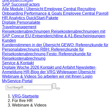
SAP SuccessFactors
Alle Module | Übersicht
Employee Central
Recruiting
Onboarding
Performance & Goals
Employee Central Payroll
HR Analytics
QuickStart-Pakete
Digitale Personalakte
Travelmanagement
Reisekostenabrechnungen
Reisekostenabrechnungen mit
SAP Concur
EU-Entsenderichtline & A1-Bescheinigungen
Kunden
Kundenstimmen in der Übersicht
GEWO: Referenzkunde für
Personalabrechnung
RBH: Referenzkunde für
Reisekostenabrechnung
Festo: Referenzkunde für
Reisekostenabrechnung
Service & Kontakt
Digitale Woche 2026
Kontakt und Anfahrt
Newsletter-
Anmeldung
HR-Blog der VRG
Whitepaper-Übersicht
Webinare & Videos
So arbeiten wir mit Ihnen
Login
MyService-Portal
VRG-Startseite
Für Ihre HR
Webinare & Videos