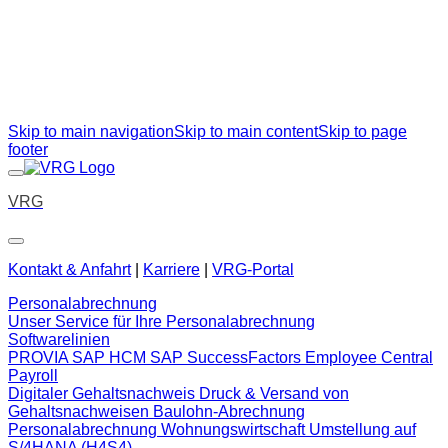
Skip to main navigation
Skip to main content
Skip to page
footer
VRG
Kontakt & Anfahrt
|
Karriere
|
VRG-Portal
Personalabrechnung
Unser Service für Ihre Personalabrechnung
Softwarelinien
PROVIA
SAP HCM
SAP SuccessFactors Employee Central
Payroll
Digitaler Gehaltsnachweis
Druck & Versand von
Gehaltsnachweisen
Baulohn-Abrechnung
Personalabrechnung Wohnungswirtschaft
Umstellung auf
S/4HANA (H4S4)