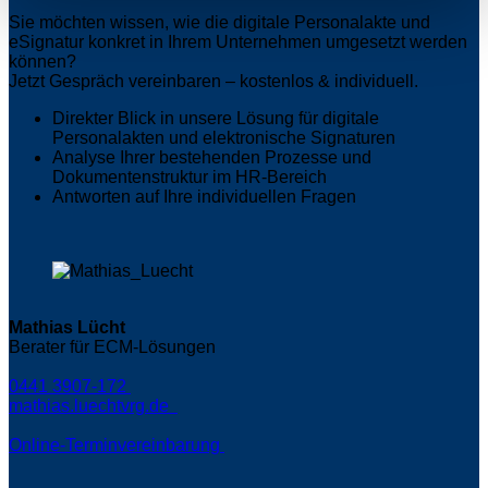
Sie möchten wissen, wie die digitale Personalakte und
eSignatur konkret in Ihrem Unternehmen umgesetzt werden
können?
Jetzt Gespräch vereinbaren – kostenlos & individuell.
Direkter Blick in unsere Lösung für digitale
Personalakten und elektronische Signaturen
Analyse Ihrer bestehenden Prozesse und
Dokumentenstruktur im HR-Bereich
Antworten auf Ihre individuellen Fragen
Mathias Lücht
Berater für ECM-Lösungen
0441 3907-172
mathias.luecht
vrg.de
Online-Terminvereinbarung