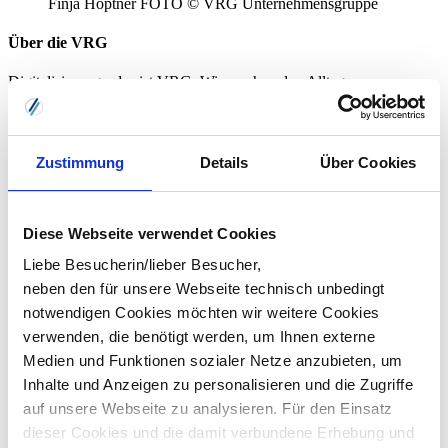
Finja Höptner FOTO © VRG Unternehmensgruppe
Über die VRG
Digitalisierung - das ist VRG. Wir machen den Alltag unserer
Kunden einfach leichter: Mit Software & Services rund um
Personalabrechnung & Personalmanagement, Travelmanagement
,
Lösungen für die Sozialwirtschaft
,
Prozessoptimierung, EIM, EDI
oder Druck, IT und Cloud
. Mit eigener Software-Entwicklung und
Zustimmung
Details
Über Cookies
Rechenzentrum, an 9 Standorten bundesweit und mit rund 500
Menschen an Bord, die auch für die Zukunft ganz viele Ideen
haben, wie digital persönlich bleibt.
Diese Webseite verwendet Cookies
Mehr über uns erfahren
Liebe Besucherin/lieber Besucher,
neben den für unsere Webseite technisch unbedingt
notwendigen Cookies möchten wir weitere Cookies
verwenden, die benötigt werden, um Ihnen externe
Medien und Funktionen sozialer Netze anzubieten, um
Inhalte und Anzeigen zu personalisieren und die Zugriffe
auf unsere Webseite zu analysieren. Für den Einsatz
Angela Rieger M.A.
dieser Cookies und die damit verbundene Erhebung und
Marketing/PR