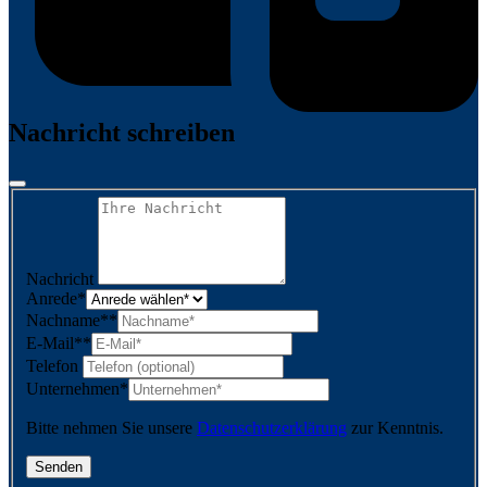
Nachricht schreiben
Nachricht
Anrede
*
Nachname*
*
E-Mail*
*
Telefon
Unternehmen
*
Bitte nehmen Sie unsere
Datenschutzerklärung
zur Kenntnis.