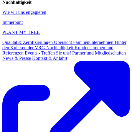
Nachhaltigkeit
Wie wir uns engagieren
Immerbunt
PLANT-MY-TREE
Qualität & Zertifizierungen
Übersicht
Familienunternehmen
Hinter
den Kulissen der VRG
Nachhaltigkeit
Kundenstimmen und
Referenzen
Events - Treffen Sie uns!
Partner und Mitgliedschaften
News & Presse
Kontakt & Anfahrt