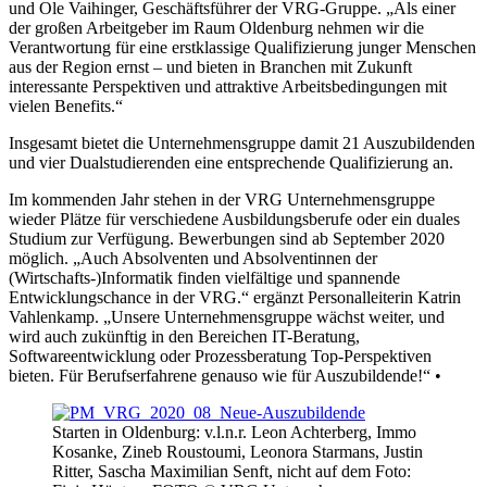
und Ole Vaihinger, Geschäftsführer der VRG-Gruppe. „Als einer
der großen Arbeitgeber im Raum Oldenburg nehmen wir die
Verantwortung für eine erstklassige Qualifizierung junger Menschen
aus der Region ernst – und bieten in Branchen mit Zukunft
interessante Perspektiven und attraktive Arbeitsbedingungen mit
vielen Benefits.“
Insgesamt bietet die Unternehmensgruppe damit 21 Auszubildenden
und vier Dualstudierenden eine entsprechende Qualifizierung an.
Im kommenden Jahr stehen in der VRG Unternehmensgruppe
wieder Plätze für verschiedene Ausbildungsberufe oder ein duales
Studium zur Verfügung. Bewerbungen sind ab September 2020
möglich. „Auch Absolventen und Absolventinnen der
(Wirtschafts-)Informatik finden vielfältige und spannende
Entwicklungschance in der VRG.“ ergänzt Personalleiterin Katrin
Vahlenkamp. „Unsere Unternehmensgruppe wächst weiter, und
wird auch zukünftig in den Bereichen IT-Beratung,
Softwareentwicklung oder Prozessberatung Top-Perspektiven
bieten. Für Berufserfahrene genauso wie für Auszubildende!“ •
Starten in Oldenburg: v.l.n.r. Leon Achterberg, Immo
Kosanke, Zineb Roustoumi, Leonora Starmans, Justin
Ritter, Sascha Maximilian Senft, nicht auf dem Foto: