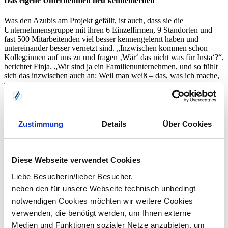
Das eigene Unternehmen neu kennenlernen
Was den Azubis am Projekt gefällt, ist auch, dass sie die
Unternehmensgruppe mit ihren 6 Einzelfirmen, 9 Standorten und
fast 500 Mitarbeitenden viel besser kennengelernt haben und
untereinander besser vernetzt sind. „Inzwischen kommen schon
Kolleg:innen auf uns zu und fragen ‚Wär‘ das nicht was für Insta‘?“,
berichtet Finja. „Wir sind ja ein Familienunternehmen, und so fühlt
sich das inzwischen auch an: Weil man weiß – das, was ich mache,
wird wirklich wahrgenommen!“
Über die VRG
Zustimmung
Details
Über Cookies
Digitalisierung - das ist VRG. Wir machen den Alltag unserer
Kunden einfach leichter: Mit Software & Services rund um
Personalabrechnung & Personalmanagement, Travelmanagement
,
Lösungen für die Sozialwirtschaft
,
Prozessoptimierung, EIM, EDI
Diese Webseite verwendet Cookies
oder Druck, IT und Cloud
. Mit eigener Software-Entwicklung und
Rechenzentrum, an 9 Standorten bundesweit und mit rund 500
Liebe Besucherin/lieber Besucher,
Menschen an Bord, die auch für die Zukunft ganz viele Ideen
neben den für unsere Webseite technisch unbedingt
haben, wie digital persönlich bleibt.
notwendigen Cookies möchten wir weitere Cookies
verwenden, die benötigt werden, um Ihnen externe
Mehr über uns erfahren
Medien und Funktionen sozialer Netze anzubieten, um