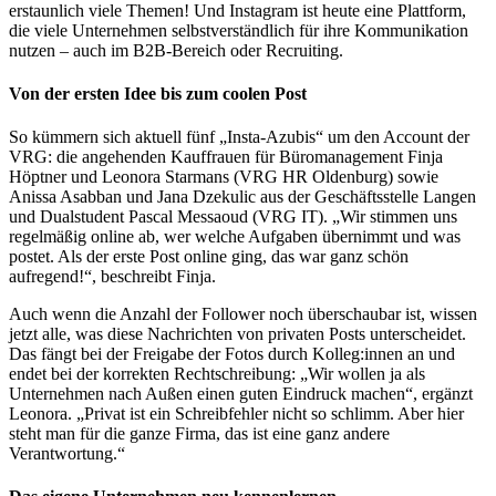
erstaunlich viele Themen! Und Instagram ist heute eine Plattform,
die viele Unternehmen selbstverständlich für ihre Kommunikation
nutzen – auch im B2B-Bereich oder Recruiting.
Von der ersten Idee bis zum coolen Post
So kümmern sich aktuell fünf „Insta-Azubis“ um den Account der
VRG: die angehenden Kauffrauen für Büromanagement Finja
Höptner und Leonora Starmans (VRG HR Oldenburg) sowie
Anissa Asabban und Jana Dzekulic aus der Geschäftsstelle Langen
und Dualstudent Pascal Messaoud (VRG IT). „Wir stimmen uns
regelmäßig online ab, wer welche Aufgaben übernimmt und was
postet. Als der erste Post online ging, das war ganz schön
aufregend!“, beschreibt Finja.
Auch wenn die Anzahl der Follower noch überschaubar ist, wissen
jetzt alle, was diese Nachrichten von privaten Posts unterscheidet.
Das fängt bei der Freigabe der Fotos durch Kolleg:innen an und
endet bei der korrekten Rechtschreibung: „Wir wollen ja als
Unternehmen nach Außen einen guten Eindruck machen“, ergänzt
Leonora. „Privat ist ein Schreibfehler nicht so schlimm. Aber hier
steht man für die ganze Firma, das ist eine ganz andere
Verantwortung.“