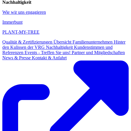
Nachhaltigkeit
Wie wir uns engagieren
Immerbunt
PLANT-MY-TREE
Qualität & Zertifizierungen
Übersicht
Familienunternehmen
Hinter
den Kulissen der VRG
Nachhaltigkeit
Kundenstimmen und
Referenzen
Events - Treffen Sie uns!
Partner und Mitgliedschaften
News & Presse
Kontakt & Anfahrt