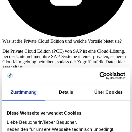
Was ist die Private Cloud Edition und welche Vorteile bietet sie?
Die Private Cloud Edition (PCE) von SAP ist eine Cloud-Lösung,
bei der Unternehmen ihre SAP-Systeme in einer privaten, sicheren
Cloud-Umgebung betreiben, sodass der Zugriff auf die Daten klar
geregelt ist.
Welche Schritte führen Sie erfolgreich ans Ziel?
Die S/4HANA-Transformation erfordert eine gründliche Planung
Zustimmung
Details
Über Cookies
und Vorbereitung, gefolgt von einer flexiblen und präzisen
Umsetzung.
Wir strukturieren das gesamte S/4HANA-Projekt daher in
Diese Webseite verwendet Cookies
diese Phasen:
Liebe Besucherin/lieber Besucher,
neben den für unsere Webseite technisch unbedingt