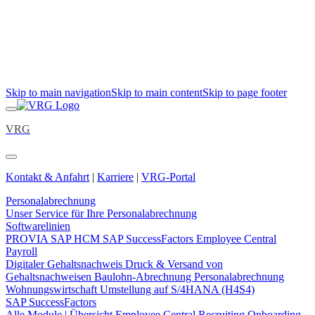
Skip to main navigation
Skip to main content
Skip to page footer
VRG
Kontakt & Anfahrt
|
Karriere
|
VRG-Portal
Personalabrechnung
Unser Service für Ihre Personalabrechnung
Softwarelinien
PROVIA
SAP HCM
SAP SuccessFactors Employee Central
Payroll
Digitaler Gehaltsnachweis
Druck & Versand von
Gehaltsnachweisen
Baulohn-Abrechnung
Personalabrechnung
Wohnungswirtschaft
Umstellung auf S/4HANA (H4S4)
SAP SuccessFactors
Alle Module | Übersicht
Employee Central
Recruiting
Onboarding