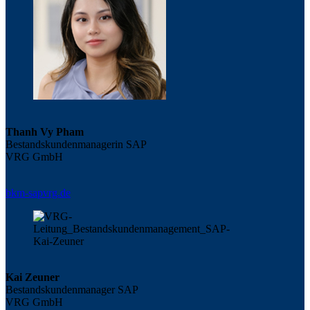
Thanh Vy Pham
Bestandskundenmanagerin SAP
VRG GmbH
bkm-sap
vrg.de
Kai Zeuner
Bestandskundenmanager SAP
VRG GmbH