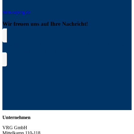
bkm-sap
vrg.de
Wir freuen uns auf Ihre Nachricht!
Bitte klicken Sie hier und klicken Sie auf "Cookies
zulassen", um das Kontaktformular zu laden.
Unternehmen
VRG GmbH
Mittelkamp 110-118