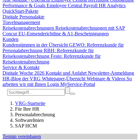
Performance & Goals
Employee Central Payroll
HR Analytics
QuickStart-Pakete
Digitale Personalakte
Travelmanagement
Reisekostenabrechnungen
Reisekostenabrechnungen mit SAP
Concur
EU-Entsenderichtline & A1-Bescheinigungen
Kunden
Kundenstimmen in der Übersicht
GEWO: Referenzkunde für
Personalabrechnung
RBH: Referenzkunde für
Reisekostenabrechnung
Festo: Referenzkunde für
Reisekostenabrechnung
Service & Kontakt
Digitale Woche 2026
Kontakt und Anfahrt
Newsletter-Anmeldung
HR-Blog der VRG
Whitepaper-Übersicht
Webinare & Videos
So
arbeiten wir mit Ihnen
Login MyService-Portal
VRG-Startseite
Für Ihre HR
Personalabrechnung
Softwarelinien
SAP HCM
Termin vereinbaren