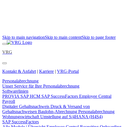
Skip to main navigation
Skip to main content
Skip to page footer
VRG
Kontakt & Anfahrt
|
Karriere
|
VRG-Portal
Personalabrechnung
Unser Service für Ihre Personalabrechnung
Softwarelinien
PROVIA
SAP HCM
SAP SuccessFactors Employee Central
Payroll
Digitaler Gehaltsnachweis
Druck & Versand von
Gehaltsnachweisen
Baulohn-Abrechnung
Personalabrechnung
Wohnungswirtschaft
Umstellung auf S/4HANA (H4S4)
SAP SuccessFactors
Alle Module | Übersicht
Employee Central
Recruiting
Onboarding