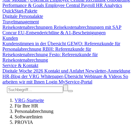
Performance & Goals
Employee Central Payroll
HR Analytics
QuickStart-Pakete
Digitale Personalakte
Travelmanagement
Reisekostenabrechnungen
Reisekostenabrechnungen mit SAP
Concur
EU-Entsenderichtline & A1-Bescheinigungen
Kunden
Kundenstimmen in der Übersicht
GEWO: Referenzkunde für
Personalabrechnung
RBH: Referenzkunde für
Reisekostenabrechnung
Festo: Referenzkunde für
Reisekostenabrechnung
Service & Kontakt
Digitale Woche 2026
Kontakt und Anfahrt
Newsletter-Anmeldung
HR-Blog der VRG
Whitepaper-Übersicht
Webinare & Videos
So
arbeiten wir mit Ihnen
Login MyService-Portal
VRG-Startseite
Für Ihre HR
Personalabrechnung
Softwarelinien
PROVIA