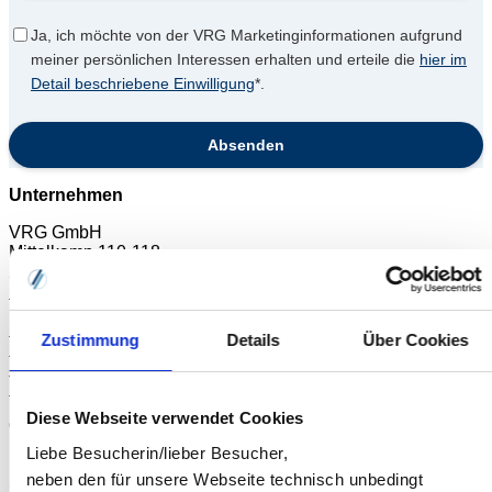
Ja, ich möchte von der VRG Marketinginformationen aufgrund
meiner persönlichen Interessen erhalten und erteile die
hier im
Detail beschriebene Einwilligung
*.
Absenden
Unternehmen
VRG GmbH
Mittelkamp 110-118
26125 Oldenburg
Kontakt & Anfahrt
Das macht uns aus
Zustimmung
Details
Über Cookies
Hinter den Kulissen
Nachhaltigkeit
News & Presse
Diese Webseite verwendet Cookies
Geschäftsbereiche
Liebe Besucherin/lieber Besucher,
Die VRG steht mit viel Erfahrung für digitale Prozesse,
neben den für unsere Webseite technisch unbedingt
Software und Services: