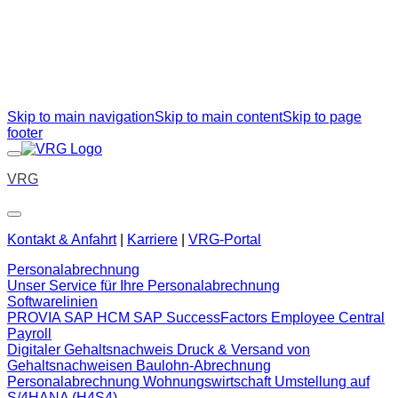
Skip to main navigation
Skip to main content
Skip to page
footer
VRG
Kontakt & Anfahrt
|
Karriere
|
VRG-Portal
Personalabrechnung
Unser Service für Ihre Personalabrechnung
Softwarelinien
PROVIA
SAP HCM
SAP SuccessFactors Employee Central
Payroll
Digitaler Gehaltsnachweis
Druck & Versand von
Gehaltsnachweisen
Baulohn-Abrechnung
Personalabrechnung Wohnungswirtschaft
Umstellung auf
S/4HANA (H4S4)