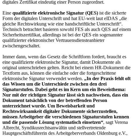
digitales Zertifikat eindeutig einer Person zugeordnet.
Eine
qualifizierte elektronische Signatur (QES)
ist die sicherte
Form der digitalen Unterschrift und hat EU-weit laut eIDAS „die
gleiche Rechtswirkung wie eine handschriftliche Unterschrift“.
Technisch betrachtet basieren sowohl FES als auch QES auf einem
Sicherheitszertifikat, allerdings ist bei der QES ein sogenannter
qualifizierter elektronischer Vertrauensdiensteanbieter
zwischengeschaltet.
Immer dann, wenn das Gesetz die Schriftform fordert, braucht es
eine qualifizierte elektronische Signatur, damit Dokumente als
original unterschrieben gelten. Reicht bei einem HR-Dokument die
Textform aus, können die einfache oder die fortgeschrittene
elektronische Signatur verwendet werden.
„In der Praxis fehlt oft
das Wissen um die Unterschiede zwischen den drei
Signaturstufen. Dabei geht es im Kern um ein Beweisthema:
Nur mit der richtigen Signatur lässt sich nachweisen, dass ein
Dokument tatsächlich von der betreffenden Person
unterzeichnet wurde. Um Beweisbarkeit und
Rechtswirksamkeit digitaler Dokumente sicherzustellen,
müssen Arbeitgeber die verschiedenen Signaturstufen kennen
und die passende Lösung systematisch einsetzen“
, sagt Verena
Albrecht, Syndikusrechtsanwältin und stellvertretende
Hauptgeschäftsführerin des Arbeitgeberverbands Oldenburg e.V.,