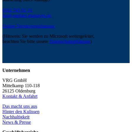
0162 745 02 33
farah-raphael.giama
vrg.de
Online-Terminvereinbarung
(Hinweis: Sie werden zu Microsoft weitergeleitet,
beachten Sie bitte unsere
Datenschutzerklärung
)
Unternehmen
VRG GmbH
Mittelkamp 110-118
26125 Oldenburg
Kontakt & Anfahrt
Das macht uns aus
Hinter den Kulissen
Nachhaltigkeit
News & Presse