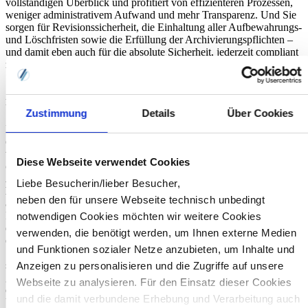
vollständigen Überblick und profitiert von effizienteren Prozessen,
weniger administrativem Aufwand und mehr Transparenz. Und Sie
sorgen für Revisionssicherheit, die Einhaltung aller Aufbewahrungs-
und Löschfristen sowie die Erfüllung der Archivierungspflichten –
und damit eben auch für die absolute Sicherheit, jederzeit compliant
zu arbeiten.
Digitalisierung mit Plan und Partner
Zustimmung
Details
Über Cookies
Die Digitalisierung eröffnet HR-Abteilungen enorme Chancen. Ein
erfolgreicher Einstieg gelingt am besten systematisch: Dazu ein Tipp
von Arbeitsrecht-Expertin Albrecht:
„Setzen Sie sich zunächst mit
Diese Webseite verwendet Cookies
den Signaturstufen auseinander, tauschen Sie sich mit anderen
Arbeitgebern in Verbänden aus und investieren Sie in eine gute
Liebe Besucherin/lieber Besucher,
Beratung.“
Ein erfahrener Partner hilft Ihnen, den Status quo zu
neben den für unsere Webseite technisch unbedingt
analysieren, rechtliche Vorgaben zu beachten und einen klaren
Fahrplan zu erstellen. Schritt für Schritt können Sie dann Prozesse
notwendigen Cookies möchten wir weitere Cookies
digitalisieren, im besten Fall die digitale Personalakte als Herzstück
verwenden, die benötigt werden, um Ihnen externe Medien
etablieren und hybride Szenarien rechtssicher abbilden. So schaffen
und Funktionen sozialer Netze anzubieten, um Inhalte und
Sie nicht nur einen reibungsloseren HR-Alltag, sondern auch eine
stabile Basis für zukünftige Automatisierung. Und: Ihr Team
Anzeigen zu personalisieren und die Zugriffe auf unsere
gewinnt endlich Zeit für strategische Aufgaben und kann sich auf all
Webseite zu analysieren. Für den Einsatz dieser Cookies
die Themen fokussieren, die jetzt und in Zukunft für Ihr
und die damit verbundene Erhebung und Verarbeitung auch
Unternehmen von Bedeutung sind.