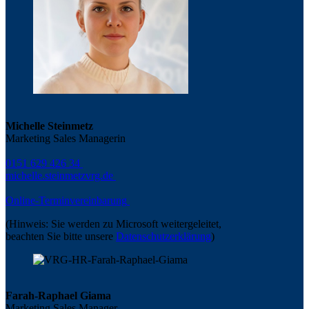
Michelle Steinmetz
Marketing Sales Managerin
0151 629 426 34
michelle.steinmetz
vrg.de
Online-Terminvereinbarung
(Hinweis: Sie werden zu Microsoft weitergeleitet,
beachten Sie bitte unsere
Datenschutzerklärung
)
Farah-Raphael Giama
Marketing Sales Manager