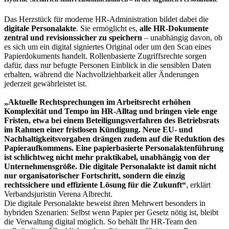
Das Herzstück für moderne HR-Administration bildet dabei die
digitale Personalakte
. Sie ermöglicht es,
alle HR-Dokumente
zentral und revisionssicher zu speichern
– unabhängig davon, ob
es sich um ein digital signiertes Original oder um den Scan eines
Papierdokuments handelt. Rollenbasierte Zugriffsrechte sorgen
dafür, dass nur befugte Personen Einblick in die sensiblen Daten
erhalten, während die Nachvollziehbarkeit aller Änderungen
jederzeit gewährleistet ist.
„Aktuelle Rechtsprechungen im Arbeitsrecht erhöhen
Komplexität und Tempo im HR-Alltag und bringen viele enge
Fristen, etwa bei einem Beteiligungsverfahren des Betriebsrats
im Rahmen einer fristlosen Kündigung. Neue EU- und
Nachhaltigkeitsvorgaben drängen zudem auf die Reduktion des
Papieraufkommens. Eine papierbasierte Personalaktenführung
ist schlichtweg nicht mehr praktikabel, unabhängig von der
Unternehmensgröße. Die digitale Personalakte ist damit nicht
nur organisatorischer Fortschritt, sondern die einzig
rechtssichere und effiziente Lösung für die Zukunft“
, erklärt
Verbandsjuristin Verena Albrecht.
Die digitale Personalakte beweist ihren Mehrwert besonders in
hybriden Szenarien: Selbst wenn Papier per Gesetz nötig ist, bleibt
die Verwaltung digital möglich. So behält Ihr HR-Team den