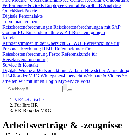
Performance & Goals
Employee Central Payroll
HR Analytics
QuickStart-Pakete
Digitale Personalakte
Travelmanagement
Reisekostenabrechnungen
Reisekostenabrechnungen mit SAP
Concur
EU-Entsenderichtline & A1-Bescheinigungen
Kunden
Kundenstimmen in der Übersicht
GEWO: Referenzkunde für
Personalabrechnung
RBH: Referenzkunde für
Reisekostenabrechnung
Festo: Referenzkunde für
Reisekostenabrechnung
Service & Kontakt
Digitale Woche 2026
Kontakt und Anfahrt
Newsletter-Anmeldung
HR-Blog der VRG
Whitepaper-Übersicht
Webinare & Videos
So
arbeiten wir mit Ihnen
Login MyService-Portal
VRG-Startseite
Für Ihre HR
HR-Blog der VRG
Arbeitsverträge & -zeugnisse