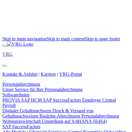
Skip to main navigation
Skip to main content
Skip to page footer
VRG
Kontakt & Anfahrt
|
Karriere
|
VRG-Portal
Personalabrechnung
Unser Service für Ihre Personalabrechnung
Softwarelinien
PROVIA
SAP HCM
SAP SuccessFactors Employee Central
Payroll
Digitaler Gehaltsnachweis
Druck & Versand von
Gehaltsnachweisen
Baulohn-Abrechnung
Personalabrechnung
Wohnungswirtschaft
Umstellung auf S/4HANA (H4S4)
SAP SuccessFactors
Alle Module | Übersicht
Employee Central
Recruiting
Onboarding