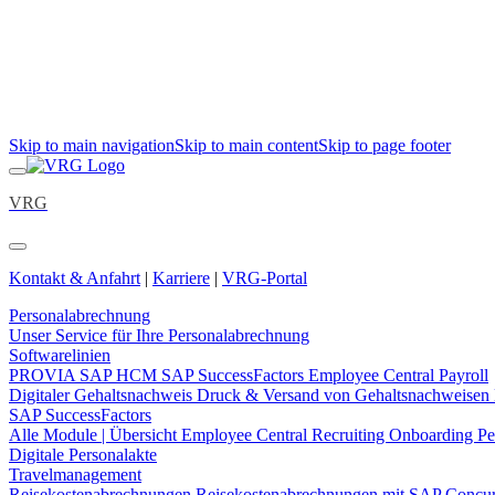
Skip to main navigation
Skip to main content
Skip to page footer
VRG
Kontakt & Anfahrt
|
Karriere
|
VRG-Portal
Personalabrechnung
Unser Service für Ihre Personalabrechnung
Softwarelinien
PROVIA
SAP HCM
SAP SuccessFactors Employee Central Payroll
Digitaler Gehaltsnachweis
Druck & Versand von Gehaltsnachweisen
SAP SuccessFactors
Alle Module | Übersicht
Employee Central
Recruiting
Onboarding
Pe
Digitale Personalakte
Travelmanagement
Reisekostenabrechnungen
Reisekostenabrechnungen mit SAP Concu