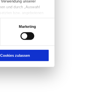
e Verwendung unserer
nnen und durch „Auswahl
esetzten bzw. angebotenen
Marketing
igen Sie zugleich gem. Art.
kies entstehenden
here Informationen
Cookies zulassen