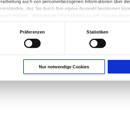
rarbeitung auch von personenbezogenen Informationen über di
inverständnis, das Sie durch Ihre eigene Auswahl bestimmen kö
ssen“ erklären. Vollständige Informationen zu den von uns eing
nter Punkt 3.4 in unserer Datenschutzerklärung.
Präferenzen
Statistiken
g in die USA: Indem Sie die jeweiligen Cookies akzeptieren, will
O ein, dass durch das Setzen und Verwenden des jeweiligen Coo
licherweise in die USA übermittelt und verarbeitet werden. Nä
schutzerklärung für diese Website.
Nur notwendige Cookies