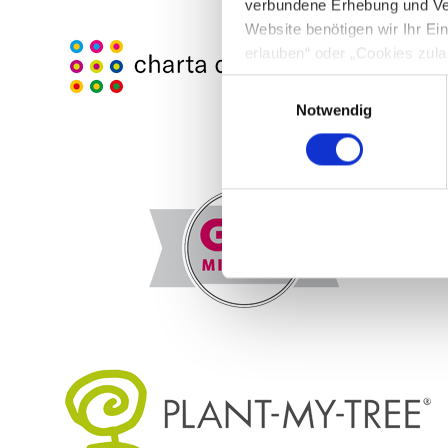
verbundene Erhebung und Ve
Website benötigen wir Ihr E
erlauben“ oder „Cookies zula
Cookie-Optionen finden Sie u
Einwilligungsauswahl
Notwendig
Hinweis zur Datenübermittlun
49 Abs. 1 S. 1 lit. a) DSGV
personenbezogenen Daten mög
entnehmen Sie unserer Daten