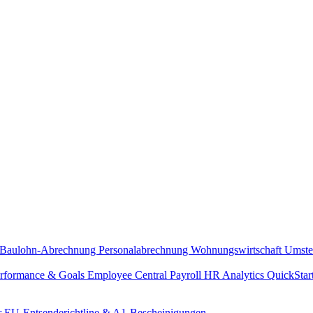
Baulohn-Abrechnung
Personalabrechnung Wohnungswirtschaft
Umste
rformance & Goals
Employee Central Payroll
HR Analytics
QuickStar
r
EU-Entsenderichtline & A1-Bescheinigungen