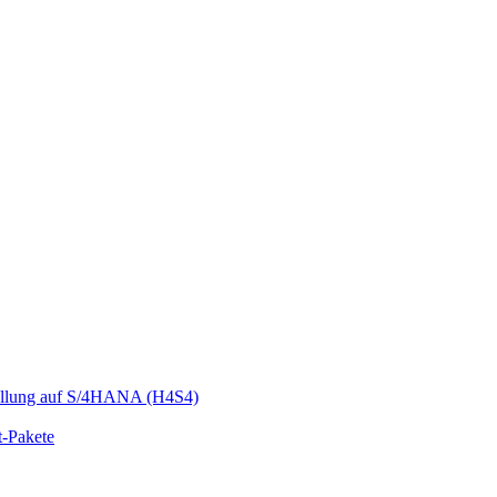
llung auf S/4HANA (H4S4)
t-Pakete