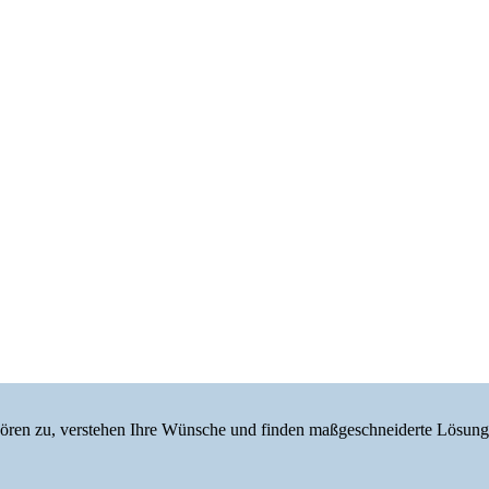
r hören zu, verstehen Ihre Wünsche und finden maßgeschneiderte Lösung