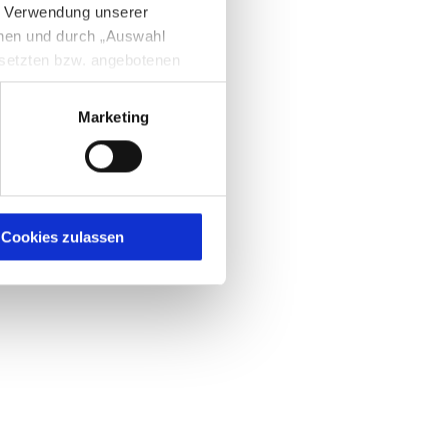
e Verwendung unserer
nnen und durch „Auswahl
esetzten bzw. angebotenen
Marketing
igen Sie zugleich gem. Art.
kies entstehenden
here Informationen
Cookies zulassen