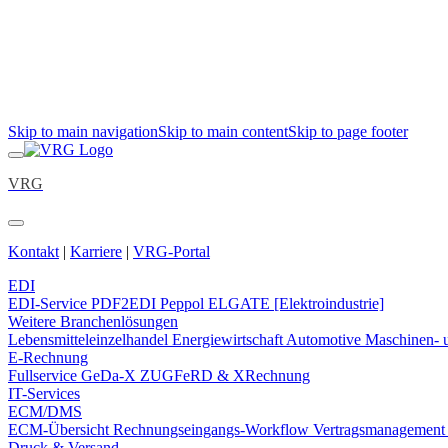
Skip to main navigation
Skip to main content
Skip to page footer
VRG
Kontakt
|
Karriere
|
VRG-Portal
EDI
EDI-Service
PDF2EDI
Peppol
ELGATE [Elektroindustrie]
Weitere Branchenlösungen
Lebensmitteleinzelhandel
Energiewirtschaft
Automotive
Maschinen- 
E-Rechnung
Fullservice
GeDa-X
ZUGFeRD & XRechnung
IT-Services
ECM/DMS
ECM-Übersicht
Rechnungseingangs-Workflow
Vertragsmanagemen
Druck & Versand