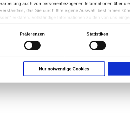
rarbeitung auch von personenbezogenen Informationen über di
inverständnis, das Sie durch Ihre eigene Auswahl bestimmen kö
ssen“ erklären. Vollständige Informationen zu den von uns eing
nter Punkt 3.4 in unserer Datenschutzerklärung.
Präferenzen
Statistiken
g in die USA: Indem Sie die jeweiligen Cookies akzeptieren, will
O ein, dass durch das Setzen und Verwenden des jeweiligen Coo
licherweise in die USA übermittelt und verarbeitet werden. Nä
schutzerklärung für diese Website.
Nur notwendige Cookies