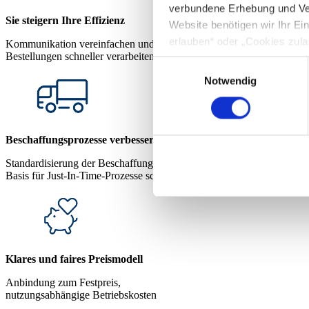
verbundene Erhebung und Ve
Sie steigern Ihre Effizienz
Website benötigen wir Ihr E
erlauben“ oder „Cookies zula
Kommunikation vereinfachen und
Bestellungen schneller verarbeiten
Cookie-Optionen finden Sie u
Einwilligungsauswahl
Notwendig
Hinweis zur Datenübermittlun
49 Abs. 1 S. 1 lit. a) DSGV
personenbezogenen Daten mög
Beschaffungsprozesse verbessern
entnehmen Sie unserer Daten
Standardisierung der Beschaffung sowie
Basis für Just-In-Time-Prozesse schaffen
Klares und faires Preismodell
Anbindung zum Festpreis,
nutzungsabhängige Betriebskosten