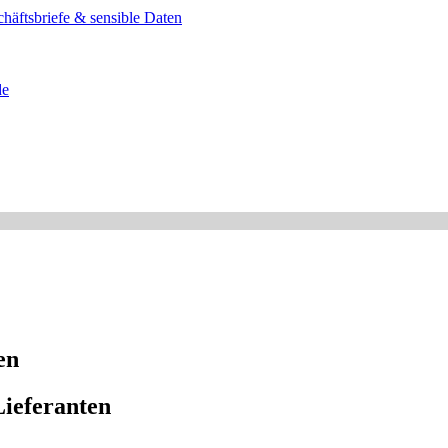
häftsbriefe & sensible Daten
de
en
Lieferanten