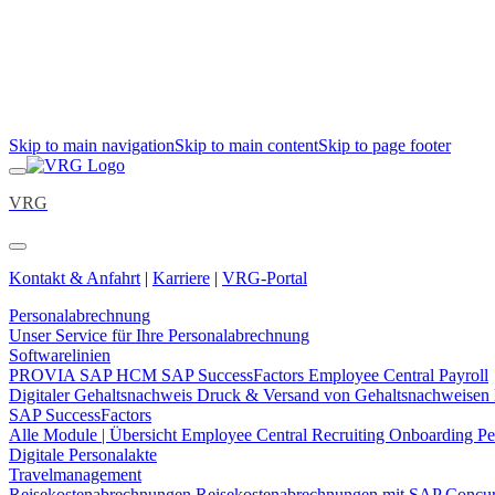
Skip to main navigation
Skip to main content
Skip to page footer
VRG
Kontakt & Anfahrt
|
Karriere
|
VRG-Portal
Personalabrechnung
Unser Service für Ihre Personalabrechnung
Softwarelinien
PROVIA
SAP HCM
SAP SuccessFactors Employee Central Payroll
Digitaler Gehaltsnachweis
Druck & Versand von Gehaltsnachweisen
SAP SuccessFactors
Alle Module | Übersicht
Employee Central
Recruiting
Onboarding
Pe
Digitale Personalakte
Travelmanagement
Reisekostenabrechnungen
Reisekostenabrechnungen mit SAP Concu