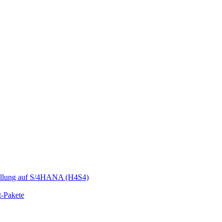
llung auf S/4HANA (H4S4)
t-Pakete