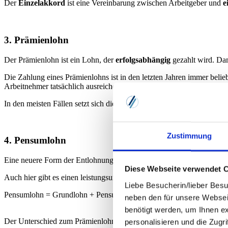
Der
Einzelakkord
ist eine Vereinbarung zwischen Arbeitgeber und
e
3. Prämienlohn
Der Prämienlohn ist ein Lohn, der
erfolgsabhängig
gezahlt wird. Dam
Die Zahlung eines Prämienlohns ist in den letzten Jahren immer belieb
Arbeitnehmer tatsächlich ausreichend Einfluss auf die Qualität oder M
In den meisten Fällen setzt sich die Prämienentlohnung zusammen a
Zustimmung
4. Pensumlohn
Eine neuere Form der Entlohnung ist der Pensumlohn, der ebenfalls 
Diese Webseite verwendet 
Auch hier gibt es einen leistungsunabhängigen Grundlohn und einen 
Liebe Besucherin/lieber Besu
Pensumlohn = Grundlohn + Pensumanteil
neben den für unsere Websei
benötigt werden, um Ihnen e
Der Unterschied zum Prämienlohn liegt darin, dass sich der Pensumlo
personalisieren und die Zugr