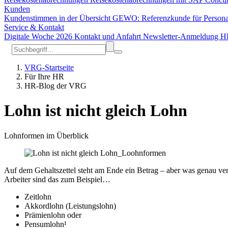
Kunden
Kundenstimmen in der Übersicht
GEWO: Referenzkunde für Person
Service & Kontakt
Digitale Woche 2026
Kontakt und Anfahrt
Newsletter-Anmeldung
H
VRG-Startseite
Für Ihre HR
HR-Blog der VRG
Lohn ist nicht gleich Lohn
Lohnformen im Überblick
Auf dem Gehaltszettel steht am Ende ein Betrag – aber was genau v
Arbeiter sind das zum Beispiel…
Zeitlohn
Akkordlohn (Leistungslohn)
Prämienlohn oder
Pensumlohn¹