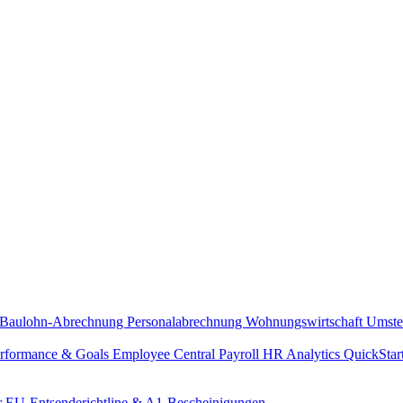
Baulohn-Abrechnung
Personalabrechnung Wohnungswirtschaft
Umste
rformance & Goals
Employee Central Payroll
HR Analytics
QuickStar
r
EU-Entsenderichtline & A1-Bescheinigungen