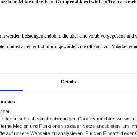
inzelnem Mitarbeiter
, beim
Gruppenakkord
wird ein Team aus
mehr
it werden Leistungen entlohnt, die über eine vorab vorgegebene und v
ter und ist zu einer Lohnform geworden, die oft auch zur Mitarbeitermot
enge der Leistung hat, die der Prämie zugrunde liegt.
us einem leistungsunabhängigen Grundlohn und der leistungsabhängigen
Details
zu den erfolgsabhängigen Lohnformen zählt.
Cookies
leistungsabhängigen Pensumanteil, also:
cher,
te technisch unbedingt notwendigen Cookies möchten wir weite
xterne Medien und Funktionen sozialer Netze anzubieten, um Inh
hn auf eine zukünftige, zu erwartende Leistung bezieht, und meistens 
iffe auf unsere Webseite zu analysieren. Für den Einsatz dieser