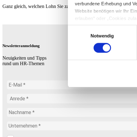
verbundene Erhebung und Ve
Ganz gleich, welchen Lohn Sie zahlen – wie stellen Sie die Lohnnac
Website benötigen wir Ihr E
erlauben“ oder „Cookies zula
Cookie-Optionen finden Sie u
Einwilligungsauswahl
Notwendig
Hinweis zur Datenübermittlun
Newsletteranmeldung
49 Abs. 1 S. 1 lit. a) DSGV
personenbezogenen Daten mög
Neuigkeiten und Tipps
entnehmen Sie unserer Daten
rund um HR-Themen