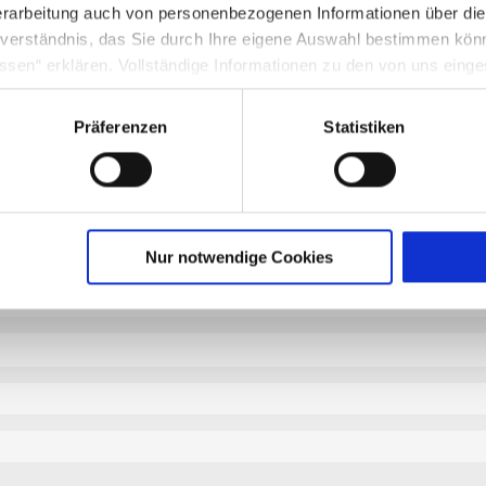
rarbeitung auch von personenbezogenen Informationen über di
hweise zur Verfügung? In Papierform? Denn es gibt auch
andere (digit
inverständnis, das Sie durch Ihre eigene Auswahl bestimmen kö
ssen“ erklären. Vollständige Informationen zu den von uns eing
nter Punkt 3.4 in unserer Datenschutzerklärung.
Präferenzen
Statistiken
g in die USA: Indem Sie die jeweiligen Cookies akzeptieren, will
O ein, dass durch das Setzen und Verwenden des jeweiligen Coo
licherweise in die USA übermittelt und verarbeitet werden. Nä
schutzerklärung für diese Website.
Nur notwendige Cookies