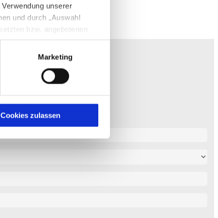
e Verwendung unserer
ale) Bereitstellungsmöglichkeiten!
nnen und durch „Auswahl
esetzten bzw. angebotenen
Marketing
igen Sie zugleich gem. Art.
kies entstehenden
here Informationen
Cookies zulassen