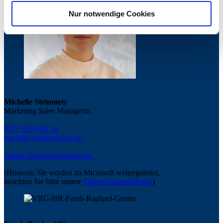
Informationen entnehmen Sie unserer
Nur notwendige Cookies
Datenschutzerklärung für diese Website.
Michelle Steinmetz
Marketing Sales Managerin
0151 629 426 34
michelle.steinmetz
vrg.de
Online-Terminvereinbarung
(Hinweis: Sie werden zu Microsoft weitergeleitet,
beachten Sie bitte unsere
Datenschutzerklärung
)