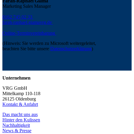
Farah-Raphael Giama
Marketing Sales Manager
0162 745 02 33
farah-raphael.giama
vrg.de
Online-Terminvereinbarung
(Hinweis: Sie werden zu Microsoft weitergeleitet,
beachten Sie bitte unsere
Datenschutzerklärung
)
Unternehmen
VRG GmbH
Mittelkamp 110-118
26125 Oldenburg
Kontakt & Anfahrt
Das macht uns aus
Hinter den Kulissen
Nachhaltigkeit
News & Presse