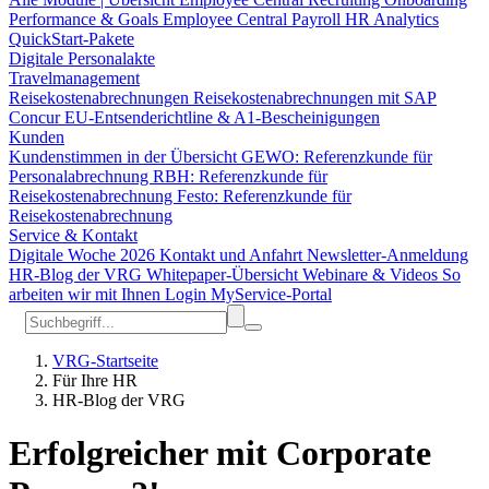
Performance & Goals
Employee Central Payroll
HR Analytics
QuickStart-Pakete
Digitale Personalakte
Travelmanagement
Reisekostenabrechnungen
Reisekostenabrechnungen mit SAP
Concur
EU-Entsenderichtline & A1-Bescheinigungen
Kunden
Kundenstimmen in der Übersicht
GEWO: Referenzkunde für
Personalabrechnung
RBH: Referenzkunde für
Reisekostenabrechnung
Festo: Referenzkunde für
Reisekostenabrechnung
Service & Kontakt
Digitale Woche 2026
Kontakt und Anfahrt
Newsletter-Anmeldung
HR-Blog der VRG
Whitepaper-Übersicht
Webinare & Videos
So
arbeiten wir mit Ihnen
Login MyService-Portal
VRG-Startseite
Für Ihre HR
HR-Blog der VRG
Erfolgreicher mit Corporate