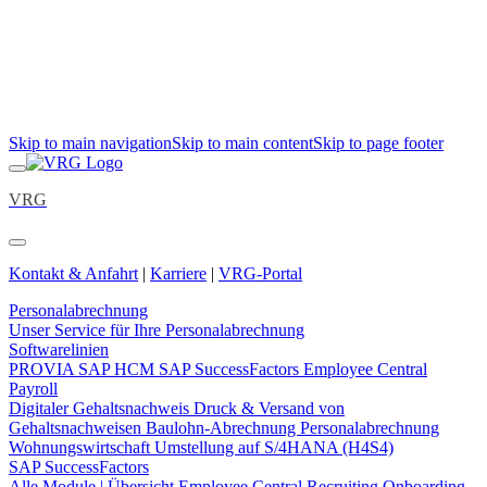
Skip to main navigation
Skip to main content
Skip to page footer
VRG
Kontakt & Anfahrt
|
Karriere
|
VRG-Portal
Personalabrechnung
Unser Service für Ihre Personalabrechnung
Softwarelinien
PROVIA
SAP HCM
SAP SuccessFactors Employee Central
Payroll
Digitaler Gehaltsnachweis
Druck & Versand von
Gehaltsnachweisen
Baulohn-Abrechnung
Personalabrechnung
Wohnungswirtschaft
Umstellung auf S/4HANA (H4S4)
SAP SuccessFactors
Alle Module | Übersicht
Employee Central
Recruiting
Onboarding