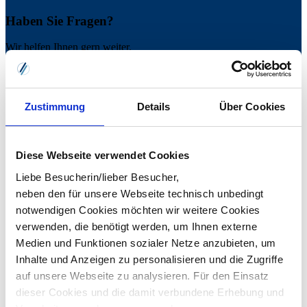
Haben Sie Fragen?
Wir helfen Ihnen gern weiter.
Kontaktformular / Rückruf anfordern
Zustimmung
Details
Über Cookies
Diese Webseite verwendet Cookies
Liebe Besucherin/lieber Besucher,
neben den für unsere Webseite technisch unbedingt
notwendigen Cookies möchten wir weitere Cookies
verwenden, die benötigt werden, um Ihnen externe
Medien und Funktionen sozialer Netze anzubieten, um
Inhalte und Anzeigen zu personalisieren und die Zugriffe
Michelle Steinmetz
auf unsere Webseite zu analysieren. Für den Einsatz
Marketing Sales Managerin
dieser Cookies und die damit verbundene Erhebung und