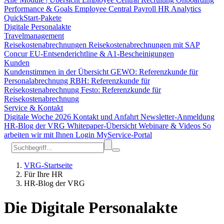
Performance & Goals
Employee Central Payroll
HR Analytics
QuickStart-Pakete
Digitale Personalakte
Travelmanagement
Reisekostenabrechnungen
Reisekostenabrechnungen mit SAP
Concur
EU-Entsenderichtline & A1-Bescheinigungen
Kunden
Kundenstimmen in der Übersicht
GEWO: Referenzkunde für
Personalabrechnung
RBH: Referenzkunde für
Reisekostenabrechnung
Festo: Referenzkunde für
Reisekostenabrechnung
Service & Kontakt
Digitale Woche 2026
Kontakt und Anfahrt
Newsletter-Anmeldung
HR-Blog der VRG
Whitepaper-Übersicht
Webinare & Videos
So
arbeiten wir mit Ihnen
Login MyService-Portal
VRG-Startseite
Für Ihre HR
HR-Blog der VRG
Die Digitale Personalakte