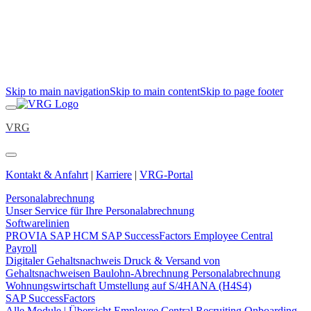
Skip to main navigation
Skip to main content
Skip to page footer
VRG
Kontakt & Anfahrt
|
Karriere
|
VRG-Portal
Personalabrechnung
Unser Service für Ihre Personalabrechnung
Softwarelinien
PROVIA
SAP HCM
SAP SuccessFactors Employee Central
Payroll
Digitaler Gehaltsnachweis
Druck & Versand von
Gehaltsnachweisen
Baulohn-Abrechnung
Personalabrechnung
Wohnungswirtschaft
Umstellung auf S/4HANA (H4S4)
SAP SuccessFactors
Alle Module | Übersicht
Employee Central
Recruiting
Onboarding