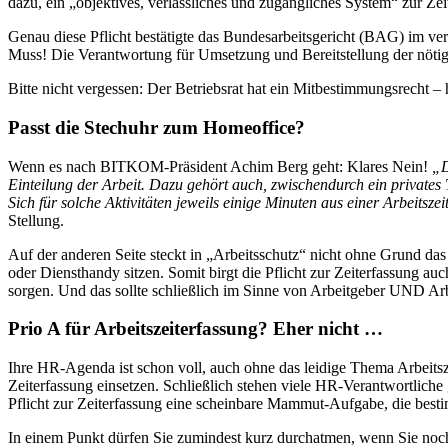
dazu, ein „objektives, verlässliches und zugängliches System“ zur Zei
Genau diese Pflicht bestätigte das Bundesarbeitsgericht (BAG) im ve
Muss! Die Verantwortung für Umsetzung und Bereitstellung der nötige
Bitte nicht vergessen: Der Betriebsrat hat ein Mitbestimmungsrecht – h
Passt die Stechuhr zum Homeoffice?
Wenn es nach BITKOM-Präsident Achim Berg geht: Klares Nein!
„D
Einteilung der Arbeit. Dazu gehört auch, zwischendurch ein privates
Sich für solche Aktivitäten jeweils einige Minuten aus einer Arbeitsz
Stellung.
Auf der anderen Seite steckt in „Arbeitsschutz“ nicht ohne Grund d
oder Diensthandy sitzen. Somit birgt die Pflicht zur Zeiterfassung 
sorgen. Und das sollte schließlich im Sinne von Arbeitgeber UND Ar
Prio A für Arbeitszeiterfassung? Eher nicht …
Ihre HR-Agenda ist schon voll, auch ohne das leidige Thema Arbeitsze
Zeiterfassung einsetzen. Schließlich stehen viele HR-Verantwortlich
Pflicht zur Zeiterfassung eine scheinbare Mammut-Aufgabe, die bestim
In einem Punkt dürfen Sie zumindest kurz durchatmen, wenn Sie noch k