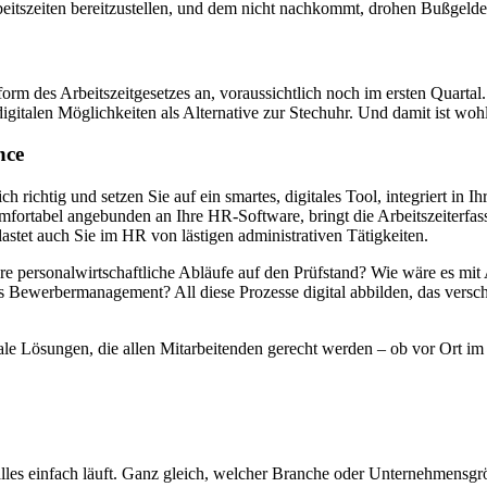
rbeitszeiten bereitzustellen, und dem nicht nachkommt, drohen Bußgelde
orm des Arbeitszeitgesetzes an, voraussichtlich noch im ersten Quartal.
igitalen Möglichkeiten als Alternative zur Stechuhr. Und damit ist wo
nce
richtig und setzen Sie auf ein smartes, digitales Tool, integriert in 
fortabel angebunden an Ihre HR-Software, bringt die Arbeitszeiterfas
stet auch Sie im HR von lästigen administrativen Tätigkeiten.
tere personalwirtschaftliche Abläufe auf den Prüfstand? Wie wäre es m
 Bewerbermanagement? All diese Prozesse digital abbilden, das verschaf
igitale Lösungen, die allen Mitarbeitenden gerecht werden – ob vor Ort
 alles einfach läuft. Ganz gleich, welcher Branche oder Unternehmens