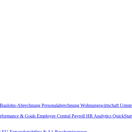
Baulohn-Abrechnung
Personalabrechnung Wohnungswirtschaft
Umste
rformance & Goals
Employee Central Payroll
HR Analytics
QuickStar
r
EU-Entsenderichtline & A1-Bescheinigungen