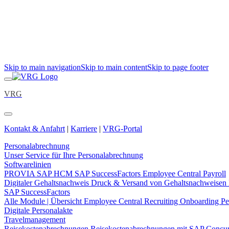
Skip to main navigation
Skip to main content
Skip to page footer
VRG
Kontakt & Anfahrt
|
Karriere
|
VRG-Portal
Personalabrechnung
Unser Service für Ihre Personalabrechnung
Softwarelinien
PROVIA
SAP HCM
SAP SuccessFactors Employee Central Payroll
Digitaler Gehaltsnachweis
Druck & Versand von Gehaltsnachweisen
SAP SuccessFactors
Alle Module | Übersicht
Employee Central
Recruiting
Onboarding
Pe
Digitale Personalakte
Travelmanagement
Reisekostenabrechnungen
Reisekostenabrechnungen mit SAP Concu