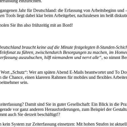
terfassung einzurichten.
rgangenen Jahr für Deutschland: die Erfassung von Arbeitsbeginn und 
n Tools liegt dabei klar beim Arbeitgeber, nachzulesen im heiß diskuti
olen Sie ihn also frühzeitig mit an Bord!
eutschland braucht keine auf die Minute festgelegten 8-Stunden-Schich
 Telefonat zu führen, zwischendurch Besorgungen zu machen, im Homeof
eiterfassung auszubuchen, hilft niemandem und nervt alle“
, so nimmt Ber
as Wort „Schutz“: Wer am späten Abend E-Mails beantwortet und To Dos
auch die Chance, einen klareren Rahmen für mobiles und flexibles Arbei
beitnehmer sein.
iterfassung? Damit sind Sie in guter Gesellschaft: Ein Blick in die Pr
e gerade vor ganz anderen Herausforderungen, zum Beispiel der Gestalt
mt auch Sie derzeit beschäftigt!?
ein System zur Zeiterfassung einsetzen: Mit hohen Strafen ist aktuell