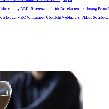
alabrechnung
RBH: Referenzkunde für Reisekostenabrechnung
Festo:
R-Blog der VRG
Whitepaper-Übersicht
Webinare & Videos
So arbeite