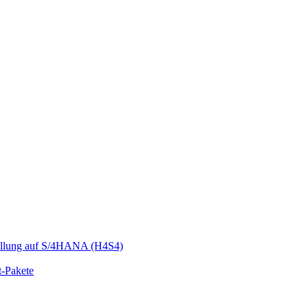
llung auf S/4HANA (H4S4)
t-Pakete