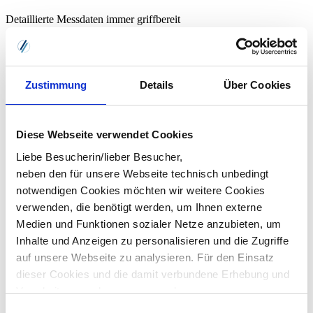
Detaillierte Messdaten immer griffbereit
Ihre Vorteile durch unseren Service
Dank smartem Monitoring Tool direktes Identifizieren von
Zustimmung
Details
Über Cookies
Fehlerquellen und Performance-Engpässen
Reduzieren Sie den Zeitaufwand für die Fehlerbehebung
Optimieren Sie das Service Level Ihres IT-Betriebs
Entlasten Sie Ihre eigenen Mitarbeiter
Diese Webseite verwendet Cookies
Verbessern Sie die Verfügbarkeit Ihrer IT-Infrastruktur
Sparen Sie Zeit und Kosten bei einem IT-Ausfall
Liebe Besucherin/lieber Besucher,
Vorteile nutzen
neben den für unsere Webseite technisch unbedingt
notwendigen Cookies möchten wir weitere Cookies
Customer Service
verwenden, die benötigt werden, um Ihnen externe
Medien und Funktionen sozialer Netze anzubieten, um
Exzellenter Support für Ihre IT-Anforderungen
Inhalte und Anzeigen zu personalisieren und die Zugriffe
Unser IT Customer Service bietet Ihnen umfassende
Unterstützung
auf unsere Webseite zu analysieren. Für den Einsatz
und schnelle Lösungen für alle Ihre IT-Anliegen. Von der Behebung
dieser Cookies und die damit verbundene Erhebung und
technischer Probleme bis hin zur
Beratung
bei IT-Fragen – wir
stehen Ihnen mit kompetentem Support zur Seite, um einen
Verarbeitung auch von personenbezogenen
reibungslosen Betrieb Ihrer IT-Systeme sicherzustellen. Vertrauen
Informationen über die Verwendung unserer Website
Einwilligungsauswahl