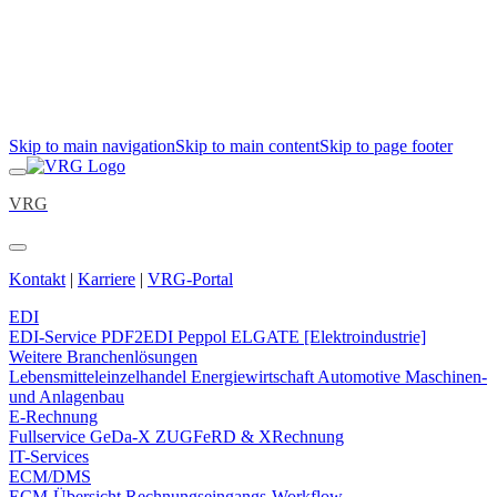
Skip to main navigation
Skip to main content
Skip to page footer
VRG
Kontakt
|
Karriere
|
VRG-Portal
EDI
EDI-Service
PDF2EDI
Peppol
ELGATE [Elektroindustrie]
Weitere Branchenlösungen
Lebensmitteleinzelhandel
Energiewirtschaft
Automotive
Maschinen-
und Anlagenbau
E-Rechnung
Fullservice
GeDa-X
ZUGFeRD & XRechnung
IT-Services
ECM/DMS
ECM-Übersicht
Rechnungseingangs-Workflow