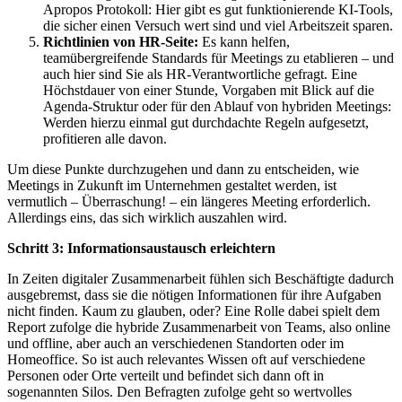
Apropos Protokoll: Hier gibt es gut funktionierende KI-Tools,
die sicher einen Versuch wert sind und viel Arbeitszeit sparen.
Richtlinien von HR-Seite:
Es kann helfen,
teamübergreifende Standards für Meetings zu etablieren – und
auch hier sind Sie als HR-Verantwortliche gefragt. Eine
Höchstdauer von einer Stunde, Vorgaben mit Blick auf die
Agenda-Struktur oder für den Ablauf von hybriden Meetings:
Werden hierzu einmal gut durchdachte Regeln aufgesetzt,
profitieren alle davon.
Um diese Punkte durchzugehen und dann zu entscheiden, wie
Meetings in Zukunft im Unternehmen gestaltet werden, ist
vermutlich – Überraschung! – ein längeres Meeting erforderlich.
Allerdings eins, das sich wirklich auszahlen wird.
Schritt 3: Informationsaustausch erleichtern
In Zeiten digitaler Zusammenarbeit fühlen sich Beschäftigte dadurch
ausgebremst, dass sie die nötigen Informationen für ihre Aufgaben
nicht finden. Kaum zu glauben, oder? Eine Rolle dabei spielt dem
Report zufolge die hybride Zusammenarbeit von Teams, also online
und offline, aber auch an verschiedenen Standorten oder im
Homeoffice. So ist auch relevantes Wissen oft auf verschiedene
Personen oder Orte verteilt und befindet sich dann oft in
sogenannten Silos. Den Befragten zufolge geht so wertvolles