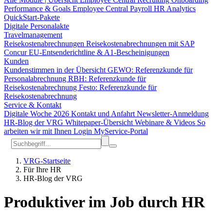
Performance & Goals
Employee Central Payroll
HR Analytics
QuickStart-Pakete
Digitale Personalakte
Travelmanagement
Reisekostenabrechnungen
Reisekostenabrechnungen mit SAP
Concur
EU-Entsenderichtline & A1-Bescheinigungen
Kunden
Kundenstimmen in der Übersicht
GEWO: Referenzkunde für
Personalabrechnung
RBH: Referenzkunde für
Reisekostenabrechnung
Festo: Referenzkunde für
Reisekostenabrechnung
Service & Kontakt
Digitale Woche 2026
Kontakt und Anfahrt
Newsletter-Anmeldung
HR-Blog der VRG
Whitepaper-Übersicht
Webinare & Videos
So
arbeiten wir mit Ihnen
Login MyService-Portal
VRG-Startseite
Für Ihre HR
HR-Blog der VRG
Produktiver im Job durch HR