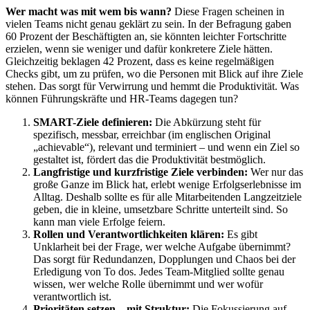
Wer macht was mit wem bis wann?
Diese Fragen scheinen in
vielen Teams nicht genau geklärt zu sein. In der Befragung gaben
60 Prozent der Beschäftigten an, sie könnten leichter Fortschritte
erzielen, wenn sie weniger und dafür konkretere Ziele hätten.
Gleichzeitig beklagen 42 Prozent, dass es keine regelmäßigen
Checks gibt, um zu prüfen, wo die Personen mit Blick auf ihre Ziele
stehen. Das sorgt für Verwirrung und hemmt die Produktivität. Was
können Führungskräfte und HR-Teams dagegen tun?
SMART-Ziele definieren:
Die Abkürzung steht für
spezifisch, messbar, erreichbar (im englischen Original
„achievable“), relevant und terminiert – und wenn ein Ziel so
gestaltet ist, fördert das die Produktivität bestmöglich.
Langfristige und kurzfristige Ziele verbinden:
Wer nur das
große Ganze im Blick hat, erlebt wenige Erfolgserlebnisse im
Alltag. Deshalb sollte es für alle Mitarbeitenden Langzeitziele
geben, die in kleine, umsetzbare Schritte unterteilt sind. So
kann man viele Erfolge feiern.
Rollen und Verantwortlichkeiten klären:
Es gibt
Unklarheit bei der Frage, wer welche Aufgabe übernimmt?
Das sorgt für Redundanzen, Dopplungen und Chaos bei der
Erledigung von To dos. Jedes Team-Mitglied sollte genau
wissen, wer welche Rolle übernimmt und wer wofür
verantwortlich ist.
Prioritäten setzen – mit Struktur:
Die Fokussierung auf