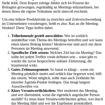
Stelle fehlt. Dem Report zufolge fühlen sich 64 Prozent der
Befragten gezwungen, regelmäßig an Meetings teilzunehmen, bei
denen ihnen die eigene Teilnahme nicht sinnvoll erscheint.
Um eine höhere Produktivität zu erreichen und Zeitverschwendung
im Unternehmen vorzubeugen, heißt es also: Ran an die Meeting-
Struktur! Diese Tipps helfen dabei.
Teilnehmende gezielt auswählen:
Wer ist wirklich
unmittelbar vom Thema des Meetings betroffen und wer kann
einen klaren Beitrag leisten? Idealerweise sind auch nur diese
Personen im Meeting anwesend.
Spezifische Ziele setzen:
Welches Ziel hat ein Meeting? Das
sollte bei jedem Treffen vorab definiert sein – sonst gibt es
wieder die zuvor besprochene unklare Zielsetzung, die
frustrierend wirkt.
Gutes Zeitmanagement:
So banal es klingt – wenn ein
Meeting pünktlich startet und zeitlich klar begrenzt wird, hilft
das enorm. Wenn möglich, sollte man auch Zeitlimits für
einzelne Agenda-Punkte festlegen. Das beugt langem
Ausschweifen vor.
Klare Verantwortlichkeiten:
Wer moderiert das Meeting,
und wer übernimmt, wenn die eigentlich angedachte Person
ausfällt? Es muss klare Verantwortlichkeiten geben, wer durch
das Meeting führt und wer die Ergebnisse protokolliert.