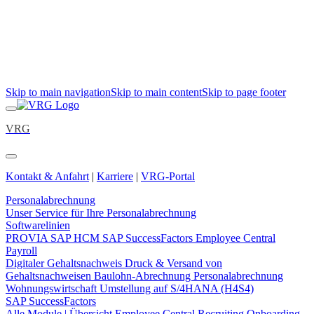
Skip to main navigation
Skip to main content
Skip to page footer
VRG
Kontakt & Anfahrt
|
Karriere
|
VRG-Portal
Personalabrechnung
Unser Service für Ihre Personalabrechnung
Softwarelinien
PROVIA
SAP HCM
SAP SuccessFactors Employee Central
Payroll
Digitaler Gehaltsnachweis
Druck & Versand von
Gehaltsnachweisen
Baulohn-Abrechnung
Personalabrechnung
Wohnungswirtschaft
Umstellung auf S/4HANA (H4S4)
SAP SuccessFactors
Alle Module | Übersicht
Employee Central
Recruiting
Onboarding