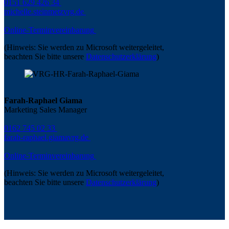
0151 629 426 34
michelle.steinmetz
vrg.de
Online-Terminvereinbarung
(Hinweis: Sie werden zu Microsoft weitergeleitet,
beachten Sie bitte unsere
Datenschutzerklärung
)
Farah-Raphael Giama
Marketing Sales Manager
0162 745 02 33
farah-raphael.giama
vrg.de
Online-Terminvereinbarung
(Hinweis: Sie werden zu Microsoft weitergeleitet,
beachten Sie bitte unsere
Datenschutzerklärung
)