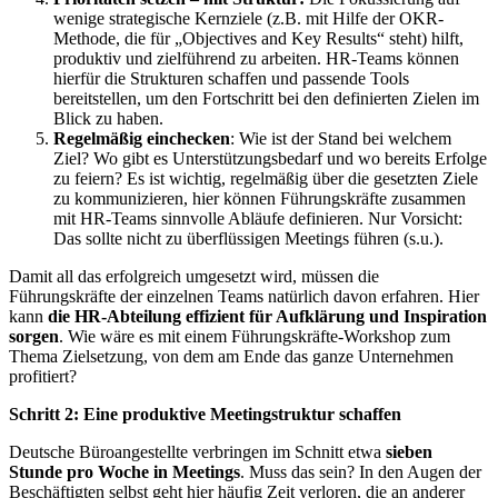
wenige strategische Kernziele (z.B. mit Hilfe der OKR-
Methode, die für „Objectives and Key Results“ steht) hilft,
produktiv und zielführend zu arbeiten. HR-Teams können
hierfür die Strukturen schaffen und passende Tools
bereitstellen, um den Fortschritt bei den definierten Zielen im
Blick zu haben.
Regelmäßig einchecken
: Wie ist der Stand bei welchem
Ziel? Wo gibt es Unterstützungsbedarf und wo bereits Erfolge
zu feiern? Es ist wichtig, regelmäßig über die gesetzten Ziele
zu kommunizieren, hier können Führungskräfte zusammen
mit HR-Teams sinnvolle Abläufe definieren. Nur Vorsicht:
Das sollte nicht zu überflüssigen Meetings führen (s.u.).
Damit all das erfolgreich umgesetzt wird, müssen die
Führungskräfte der einzelnen Teams natürlich davon erfahren. Hier
kann
die HR-Abteilung effizient für Aufklärung und Inspiration
sorgen
. Wie wäre es mit einem Führungskräfte-Workshop zum
Thema Zielsetzung, von dem am Ende das ganze Unternehmen
profitiert?
Schritt 2: Eine produktive Meetingstruktur schaffen
Deutsche Büroangestellte verbringen im Schnitt etwa
sieben
Stunde pro Woche in Meetings
. Muss das sein? In den Augen der
Beschäftigten selbst geht hier häufig Zeit verloren, die an anderer