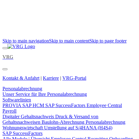
Skip to main navigation
Skip to main content
Skip to page footer
VRG
Kontakt & Anfahrt
|
Karriere
|
VRG-Portal
Personalabrechnung
Unser Service für Ihre Personalabrechnung
Softwarelinien
PROVIA
SAP HCM
SAP SuccessFactors Employee Central
Payroll
Digitaler Gehaltsnachweis
Druck & Versand von
Gehaltsnachweisen
Baulohn-Abrechnung
Personalabrechnung
Wohnungswirtschaft
Umstellung auf S/4HANA (H4S4)
SAP SuccessFactors
Alle Module | Übersicht
Employee Central
Recruiting
Onboarding