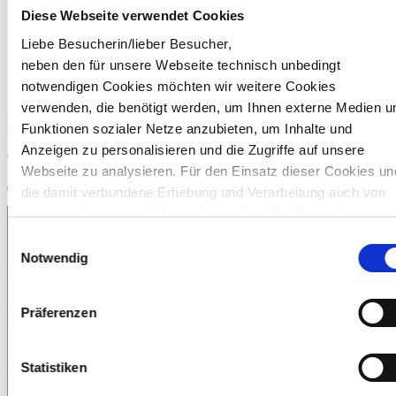
Diese Webseite verwendet Cookies
Liebe Besucherin/lieber Besucher,
Self Services
neben den für unsere Webseite technisch unbedingt
notwendigen Cookies möchten wir weitere Cookies
So geht (Self-)Service: Alle Dokumente in einem Portal
verwenden, die benötigt werden, um Ihnen externe Medien u
MyServicePortal kann beides: Lohn- und Gehaltsabrechnung digital
Funktionen sozialer Netze anzubieten, um Inhalte und
bereitstellen und firmenbezogene Abrechnungsdokumente digital
Anzeigen zu personalisieren und die Zugriffe auf unsere
archivieren und verwalten.
Webseite zu analysieren. Für den Einsatz dieser Cookies un
Jetzt alle Vorteile kennenlernen
die damit verbundene Erhebung und Verarbeitung auch von
personenbezogenen Informationen über die Verwendung
unserer Website benötigen wir Ihr Einverständnis, das Sie
Einwilligungsauswahl
durch Ihre eigene Auswahl bestimmen können und durch
Notwendig
Wie können wir Ihnen weiterhelfen?
„Auswahl erlauben“ oder „Cookies zulassen“
erklären. Vollständige Informationen zu den von uns
Wir sind gern für Sie da.
Präferenzen
eingesetzten bzw. angebotenen Cookie-Optionen finden Sie
unter Punkt 3.4 in unserer Datenschutzerklärung.
Haben Sie Fragen?
Statistiken
Wir helfen Ihnen gern weiter.
Hinweis zur Datenübermittlung in die USA: Indem Sie die