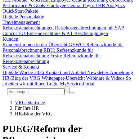
Performance & Goals
Employee Central Payroll
HR Analytics
QuickStart-Pakete
Digitale Personalakte
Travelmanagement
Reisekostenabrechnungen
Reisekostenabrechnungen mit SAP
Concur
EU-Entsenderichtline & A1-Bescheinigungen
Kunden
Kundenstimmen in der Übersicht
GEWO: Referenzkunde für
Personalabrechnung
RBH: Referenzkunde für
Reisekostenabrechnung
Festo: Referenzkunde für
Reisekostenabrechnung
Service & Kontakt
Digitale Woche 2026
Kontakt und Anfahrt
Newsletter-Anmeldung
HR-Blog der VRG
Whitepaper-Übersicht
Webinare & Videos
So
arbeiten wir mit Ihnen
Login MyService-Portal
VRG-Startseite
Für Ihre HR
HR-Blog der VRG
PUEG/Reform der