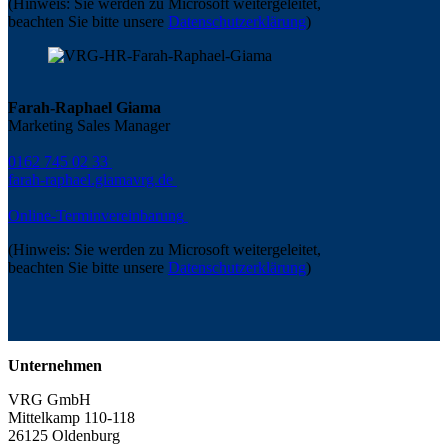
(Hinweis: Sie werden zu Microsoft weitergeleitet,
beachten Sie bitte unsere
Datenschutzerklärung
)
Farah-Raphael Giama
Marketing Sales Manager
0162 745 02 33
farah-raphael.giama
vrg.de
Online-Terminvereinbarung
(Hinweis: Sie werden zu Microsoft weitergeleitet,
beachten Sie bitte unsere
Datenschutzerklärung
)
Unternehmen
VRG GmbH
Mittelkamp 110-118
26125 Oldenburg