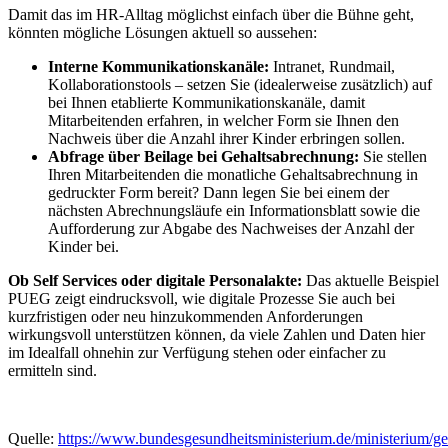
Damit das im HR-Alltag möglichst einfach über die Bühne geht,
könnten mögliche Lösungen aktuell so aussehen:
Interne Kommunikationskanäle:
Intranet, Rundmail,
Kollaborationstools – setzen Sie (idealerweise zusätzlich) auf
bei Ihnen etablierte Kommunikationskanäle, damit
Mitarbeitenden erfahren, in welcher Form sie Ihnen den
Nachweis über die Anzahl ihrer Kinder erbringen sollen.
Abfrage über Beilage bei Gehaltsabrechnung:
Sie stellen
Ihren Mitarbeitenden die monatliche Gehaltsabrechnung in
gedruckter Form bereit? Dann legen Sie bei einem der
nächsten Abrechnungsläufe ein Informationsblatt sowie die
Aufforderung zur Abgabe des Nachweises der Anzahl der
Kinder bei.
Ob Self Services oder digitale Personalakte:
Das aktuelle Beispiel
PUEG zeigt eindrucksvoll, wie digitale Prozesse Sie auch bei
kurzfristigen oder neu hinzukommenden Anforderungen
wirkungsvoll unterstützen können, da viele Zahlen und Daten hier
im Idealfall ohnehin zur Verfügung stehen oder einfacher zu
ermitteln sind.
Quelle:
https://www.bundesgesundheitsministerium.de/ministerium/ge