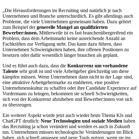
„Die Herausforderungen im Recruiting sind natürlich je nach
Unternehmen und Branche unterschiedlich. Es gibt allerdings auch
Probleme, die viele Unternehmen gemeinsam haben. Dazu gehört
zum Beispiel der
generelle Mangel an qualifizierten
Bewerber:innen.
Mittlerweile ist es fast branchenübergreifend ein
Problem, dass dem Arbeitsmarkt keine ausreichende Anzahl an
Fachkräften zur Verfügung steht. Das kann dazu führen, dass
Unternehmen Schwierigkeiten haben, ihre offenen Positionen zu
besetzen oder dafür wesentlich länger brauchen als geplant.
Und es führt auch dazu, dass die
Konkurrenz um vorhandene
Talente
sehr groß ist und viele Arbeitgeber gleichzeitig um diese
kämpfen müssen. Wenn Unternehmen dann nicht in der Lage sind,
eine attraktive Arbeitgebermarke zu etablieren, eine positive
Unternehmenskultur zu schaffen oder ihre Candidate Experience auf
Vordermann zu bringen, bekommen sie schnell Schwierigkeiten,
sich von der Konkurrenz abzuheben und Bewerber:innen von sich
zu überzeugen.
Ein weiterer Aspekt wurde jetzt auch wieder beim Thema KIs und
ChatGPT deutlich:
Neue Technologien und soziale Medien
haben
das Recruiting ja schon verändert und werden es auch in Zukunft
tun. Unternehmen müssen technologische Veränderungen im Blick
haben, sich schnell anpassen und neue Tools nutzen, wenn sie ins