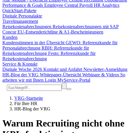
Performance & Goals
Employee Central Payroll
HR Analytics
QuickStart-Pakete
Digitale Personalakte
Travelmanagement
Reisekostenabrechnungen
Reisekostenabrechnungen mit SAP
Concur
EU-Entsenderichtline & A1-Bescheinigungen
Kunden
Kundenstimmen in der Übersicht
GEWO: Referenzkunde für
Personalabrechnung
RBH: Referenzkunde für
Reisekostenabrechnung
Festo: Referenzkunde für
Reisekostenabrechnung
Service & Kontakt
Digitale Woche 2026
Kontakt und Anfahrt
Newsletter-Anmeldung
HR-Blog der VRG
Whitepaper-Übersicht
Webinare & Videos
So
arbeiten wir mit Ihnen
Login MyService-Portal
VRG-Startseite
Für Ihre HR
HR-Blog der VRG
Warum Recruiting nicht ohne