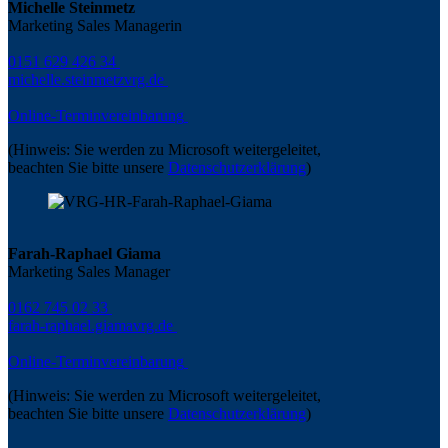
Michelle Steinmetz
Marketing Sales Managerin
0151 629 426 34
michelle.steinmetz
vrg.de
Online-Terminvereinbarung
(Hinweis: Sie werden zu Microsoft weitergeleitet,
beachten Sie bitte unsere
Datenschutzerklärung
)
Farah-Raphael Giama
Marketing Sales Manager
0162 745 02 33
farah-raphael.giama
vrg.de
Online-Terminvereinbarung
(Hinweis: Sie werden zu Microsoft weitergeleitet,
beachten Sie bitte unsere
Datenschutzerklärung
)