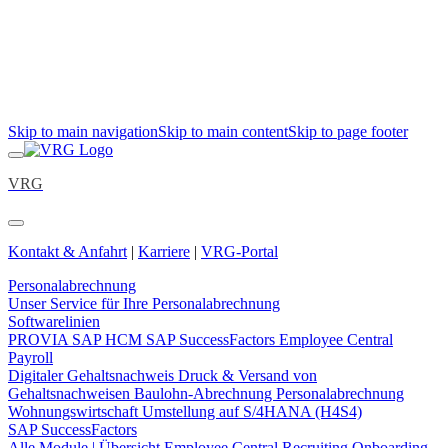
Skip to main navigation
Skip to main content
Skip to page footer
VRG
Kontakt & Anfahrt
|
Karriere
|
VRG-Portal
Personalabrechnung
Unser Service für Ihre Personalabrechnung
Softwarelinien
PROVIA
SAP HCM
SAP SuccessFactors Employee Central
Payroll
Digitaler Gehaltsnachweis
Druck & Versand von
Gehaltsnachweisen
Baulohn-Abrechnung
Personalabrechnung
Wohnungswirtschaft
Umstellung auf S/4HANA (H4S4)
SAP SuccessFactors
Alle Module | Übersicht
Employee Central
Recruiting
Onboarding