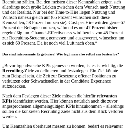
Recruiting zählen. Bei den meisten dieser Kennzahlen zeigen sich
allerdings noch große Lücken zwischen dem Wunsch nach Nutzung
und der Realität. Nur bei der Time-to-Hire liegen Nutzung und
Wunsch nahezu gleich auf (65 Prozent wünschen sich diese
Kennzahlen, 58 Prozent nutzen sie). Cost-per-Hire würden gerne 67
Prozent der Befragten nutzen, während es nur 47 Prozent bisher
regelmäßig tun. Channel-Effectiveness wird bereits von 45 Prozent
zur Recruiting-Steuerung gemessen und ausgewertet, wünschen tun
es sich 60 Prozent. Da ist noch viel Luft nach oben.“
Das sind interessante Ergebnisse! Wie legt man also selbst am besten los?
„Bevor irgendwelche KPIs gemessen werden, ist es ist wichtig, die
Recruiting-Ziele
zu definieren und festzulegen. Ein Ziel könnte
zum Beispiel sein, die Zeit zur Besetzung offener Positionen zu
verkürzen oder Schwachstellen in der Candidate Experience
aufzudecken.
Nach dem Festlegen dieser Ziele müssen die hierfür
relevanten
KPIs
identifiziert werden. Hier können natürlich auch die zuvor
angesprochenen allgemeingültigen KPIs hinzukommen – allerdings
sollten die konkreten Recruiting-Ziele nicht aus dem Blick verloren
werden.
Um Kennzahlen überhaupt messen zu können, bedarf es relevanter