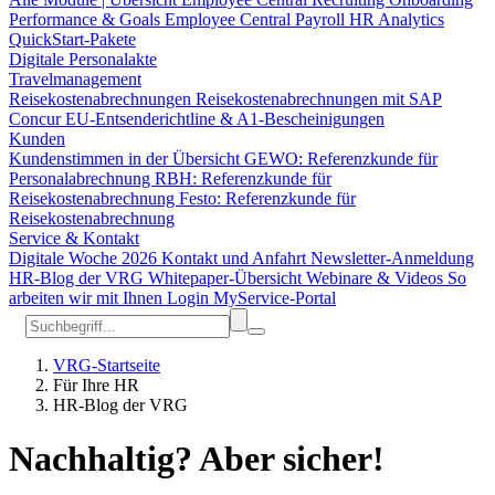
Performance & Goals
Employee Central Payroll
HR Analytics
QuickStart-Pakete
Digitale Personalakte
Travelmanagement
Reisekostenabrechnungen
Reisekostenabrechnungen mit SAP
Concur
EU-Entsenderichtline & A1-Bescheinigungen
Kunden
Kundenstimmen in der Übersicht
GEWO: Referenzkunde für
Personalabrechnung
RBH: Referenzkunde für
Reisekostenabrechnung
Festo: Referenzkunde für
Reisekostenabrechnung
Service & Kontakt
Digitale Woche 2026
Kontakt und Anfahrt
Newsletter-Anmeldung
HR-Blog der VRG
Whitepaper-Übersicht
Webinare & Videos
So
arbeiten wir mit Ihnen
Login MyService-Portal
VRG-Startseite
Für Ihre HR
HR-Blog der VRG
Nachhaltig? Aber sicher!