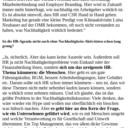
Mitarbeiterbindung und Employer Branding. Hier wird in Zukunft
immer mehr hinterfragt, wie nachhaltig ein Arbeitgeber wirklich ist.
Es ist absolut sinnvoll, dass HR und CSR Hand in Hand gehen.
Marketing hat gerade eine kleine Predigt von Klimaaktivistin Luisa
Neubauer auf der OMR bekommen, oft noch nicht verstanden zu
haben, was Nachhaltigkeit wirklich bedeutet.“
Ist die HR-Agenda nicht auch ohne Nachhaltigkeits-Aktivitäten schon lang
genug?
„Ja, sicherlich. Aber das kann keine Ausrede sein. Außerdem soll
HR ja nicht Nachhaltigkeitsprobleme vom Einkauf oder der
Finanzabteilung lösen, sondern
sich um das ureigenste HR-
Thema kümmern: die Menschen
. Hier geht es um gute
Führungskultur, BGM, bessere Arbeitsbedingungen, faire Gehälter
etc. Darum sollte sich HR schon immer kümmern – neu ist, dass wir
diese Themen nicht mehr nebenbei laufen lassen können, sondern
sie wirklich ernst nehmen müssen. Und ich glaube, das ist das
größte Problem in der Nachhaltigkeitsdiskussion: Viele denken, das
wäre wieder ein Hype und wollen nur oberflächlich ein bisschen
was hübsch machen. Aber
es geht hier an den Kern der Frage,
wie ein Unternehmen geführt wird
, wie es mit Menschen umgeht
und welche Verantwortung es für Gesellschaft und Umwelt
übernimmt. Ein Top Management, das vor allem dicke Gewinne