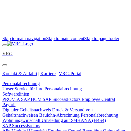
Skip to main navigation
Skip to main content
Skip to page footer
VRG
Kontakt & Anfahrt
|
Karriere
|
VRG-Portal
Personalabrechnung
Unser Service für Ihre Personalabrechnung
Softwarelinien
PROVIA
SAP HCM
SAP SuccessFactors Employee Central
Payroll
Digitaler Gehaltsnachweis
Druck & Versand von
Gehaltsnachweisen
Baulohn-Abrechnung
Personalabrechnung
Wohnungswirtschaft
Umstellung auf S/4HANA (H4S4)
SAP SuccessFactors
Alle Module | Übersicht
Employee Central
Recruiting
Onboarding