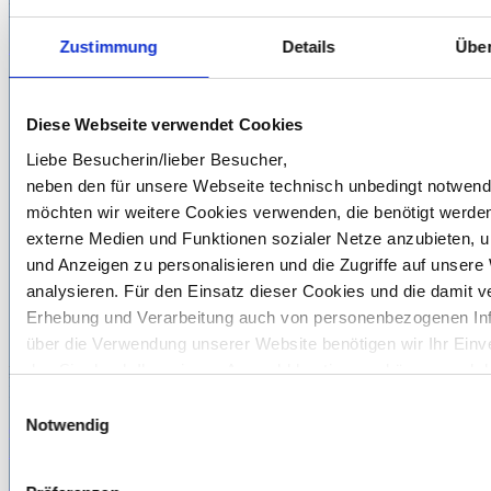
Wir helfen Ihnen gern weiter.
Kontaktformular / Rückruf anfordern
Zustimmung
Details
Über
Diese Webseite verwendet Cookies
Liebe Besucherin/lieber Besucher,
neben den für unsere Webseite technisch unbedingt notwen
möchten wir weitere Cookies verwenden, die benötigt werde
externe Medien und Funktionen sozialer Netze anzubieten, u
und Anzeigen zu personalisieren und die Zugriffe auf unsere
analysieren. Für den Einsatz dieser Cookies und die damit 
Erhebung und Verarbeitung auch von personenbezogenen In
über die Verwendung unserer Website benötigen wir Ihr Einv
das Sie durch Ihre eigene Auswahl bestimmen können und d
Michelle Steinmetz
Marketing Sales Managerin
„Auswahl erlauben“ oder „Cookies zulassen“ erklären. Vollst
Einwilligungsauswahl
Informationen zu den von uns eingesetzten bzw. angebotene
Notwendig
0151 629 426 34
Optionen finden Sie unter Punkt 3.4 in unserer Datenschutze
michelle.steinmetz
vrg.de
Online-Terminvereinbarung