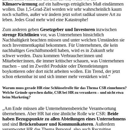
Klimaerwärmung
auf ein halbwegs erträgliches Maß eindämmen
wollen. Das 1,5-Grad-Ziel werden wir sehr wahrscheinlich kaum
noch schaffen, außer wir ändern jetzt sofort radikal unsere Art zu
leben. Jedes Grad mehr wird eine Katastrophe!
Zum anderen geben
Gesetzgeber und Investoren
inzwischen
strenge Richtlinien
vor, was Unternehmen hinsichtlich
Nachhaltigkeit beachten müssen und unter welchen Umständen sie
noch Investmentkapital bekommen. Für Unternehmen, die kein
nachhaltiges Geschäftsmodell haben, wird es in Zukunft sehr
schwer werden. Dazu kommen Verbraucher:innen und
Mitarbeiter:innen, die immer kritischer schauen, was Unternehmen
machen – und im Zweifel Produkte oder Dienstleistungen
boykottieren oder dort nicht arbeiten wollen. Ein Trend, der jetzt
schon erkennbar ist und sich immer mehr verstärken wird.“
Warum muss gerade HR eine Schlüsselrolle für das Thema CSR einnehmen?
Welche Gründe sprechen dafür, CSR bei HR zu verankern – und nicht etwa
beim Marketing?
„Am Ende müssen alle Unternehmensbereiche Verantwortung
übernehmen. Aber HR hat eine ähnliche Rolle wie CSR:
Beide
haben Bezugspunkte zu allen Abteilungen eines Unternehmens
und sind
Brückenbauer und Kommunikatoren
. Außerdem
verantwortet HR das Thema Personal, also auch Recruiting,