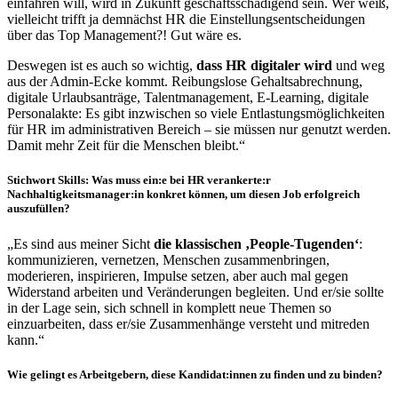
einfahren will, wird in Zukunft geschäftsschädigend sein. Wer weiß,
vielleicht trifft ja demnächst HR die Einstellungsentscheidungen
über das Top Management?! Gut wäre es.
Deswegen ist es auch so wichtig,
dass HR digitaler wird
und weg
aus der Admin-Ecke kommt. Reibungslose Gehaltsabrechnung,
digitale Urlaubsanträge, Talentmanagement, E-Learning, digitale
Personalakte: Es gibt inzwischen so viele Entlastungsmöglichkeiten
für HR im administrativen Bereich – sie müssen nur genutzt werden.
Damit mehr Zeit für die Menschen bleibt.“
Stichwort Skills: Was muss ein:e bei HR verankerte:r
Nachhaltigkeitsmanager:in konkret können, um diesen Job erfolgreich
auszufüllen?
„Es sind aus meiner Sicht
die klassischen ‚People-Tugenden‘
:
kommunizieren, vernetzen, Menschen zusammenbringen,
moderieren, inspirieren, Impulse setzen, aber auch mal gegen
Widerstand arbeiten und Veränderungen begleiten. Und er/sie sollte
in der Lage sein, sich schnell in komplett neue Themen so
einzuarbeiten, dass er/sie Zusammenhänge versteht und mitreden
kann.“
Wie gelingt es Arbeitgebern, diese Kandidat:innen zu finden und zu binden?