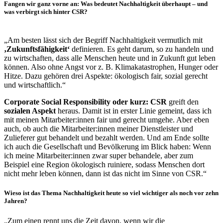
Fangen wir ganz vorne an: Was bedeutet Nachhaltigkeit überhaupt – und
was verbirgt sich hinter CSR?
„Am besten lässt sich der Begriff Nachhaltigkeit vermutlich mit
‚Zukunftsfähigkeit‘
definieren. Es geht darum, so zu handeln und
zu wirtschaften, dass alle Menschen heute und in Zukunft gut leben
können. Also ohne Angst vor z. B. Klimakatastrophen, Hunger oder
Hitze. Dazu gehören drei Aspekte: ökologisch fair, sozial gerecht
und wirtschaftlich.“
Corporate Social Responsibility oder kurz: CSR
greift den
sozialen Aspekt
heraus. Damit ist in erster Linie gemeint, dass ich
mit meinen Mitarbeiter:innen fair und gerecht umgehe. Aber eben
auch, ob auch die Mitarbeiter:innen meiner Dienstleister und
Zulieferer gut behandelt und bezahlt werden. Und am Ende sollte
ich auch die Gesellschaft und Bevölkerung im Blick haben: Wenn
ich meine Mitarbeiter:innen zwar super behandele, aber zum
Beispiel eine Region ökologisch ruiniere, sodass Menschen dort
nicht mehr leben können, dann ist das nicht im Sinne von CSR.“
Wieso ist das Thema Nachhaltigkeit heute so viel wichtiger als noch vor zehn
Jahren?
„Zum einen rennt uns die Zeit davon, wenn wir die